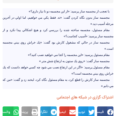
با تعجب از مجسمه ساز پرسيد: «از اين مجسمه دو تا نياز داري؟»
مجسمه ساز بدون نگاه كردن گفت: «نه. فقط يكي مي خواهيم، اما اولي در آخرين
مرحله آسيب ديد.»
مقام مسئول، مجسمه ساخته شده را بررسي كرد و هيچ اشكالي پيدا نكرد و از
مجسمه ساز پرسيد: «آسيب كجاست؟»
مجسمه ساز در حالي كه مشغول كارش بود گفت: «يك خراش روي بيني مجسمه
است.»
مقام مسئول پرسيد: «اين مجسمه را كجا مي خواهيد نصب كنيد؟»
مجسمه ساز گفت: «روي يك ستون به ارتفاع شش متر.»
مقام مسئول پرسيد: «اگر در اين ارتفاع نصب مي شود چه كسي خواهد دانست كه يك
خراش روي بيني مجسمه است؟»
مجسمه ساز كارش را قطع كرد، به مقام مسئول نگاه كرد، لبخند زد و گفت: «من كه
مي دانم.»
اشتراک گزاری در شبکه های اجتماعی
فیسبوک
توییتر
ایمیل
تلگرام
پرینت
واتساپ