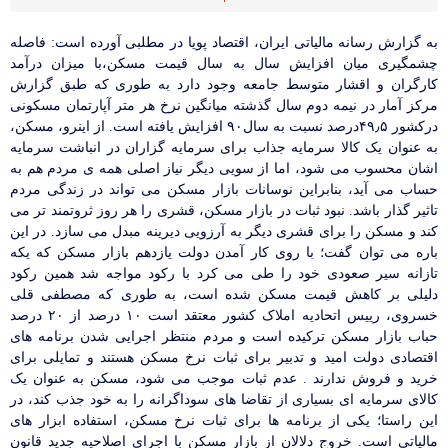
به
گزارش رسانه مالیاتی ایران، اقتصاد پویا در مطلبی آورده است: فاصله
چشمگیری میان افزایش سال
به
سال قیمت مسکن،با میزان درآمد
کارگران و اقشار متوسط جامعه وجود دارد
به
طوری که طبق گزارش
مرکز آمار در نیمه دوم سال گذشته میانگین نرخ هر متر آپارتمان مسکونی
درکشور ۴۹٫۵درصد نسبت
به
سال۹۰ افزایش یافته است. از اینرو، مسکن،
به
عنوان یک کالا سرمایه جذاب برای سرمایه گزاران در انباشت سرمایه
اشان محسوب می شود، اما از سویی دیگر نیاز اصلی همه ی مردم هم
به
حساب می آید، بنابراین نوسانات بازار مسکن می تواند در زندگی مردم
تاثیر گذار باشد. نبود ثبات در بازار مسکن، قشری را هر روز ثروتمند تر می
کند و مسکن را برای قشری دیگر
به
آرزویی دیرینه مبدل می سازد. در این
باره می توان گفت؛ با روی کار آمدن دولت یازدهم بازار مسکن که یکه
تازانه سیر صعودی خود را طی می کرد با رکود مواجه شد همین رکود
دلیلی بر کاهش قیمت مسکن شده است،
به
طوری که مصطفی قلی
خسروی، رییس اتحادیه املاک کشور معتقد است ۱۰ درصد از ۲۰ درصد
حباب بازار مسکن ترکیده است و مردم منتظر اجرایی شدن برنامه های
اقتصادی دولت امید و تدبیر برای ثبات نرخ مسکن هستند و تمایلی برای
خرید و فروش ندارند . عدم ثبات موجب می شود، مسکن
به
عنوان یک
کالای سرمایه ای بسیاری از تقاضا های سوداگرانه را
به
خود جذب کند، در
این راستا؛ یکی از برنامه ها برای ثبات نرخ مسکن، استفاده ابزار های
مالیاتی است. خروج دلالان از بازار مسکن با اجرای اصلاحیه جدید قانون