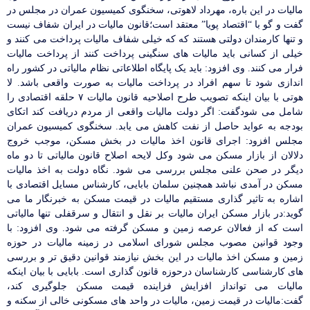
مالیات در این باره، مهرداد لاهوتی، سخنگوی کمیسیون عمران در مجلس در
گفت و گو با “اقتصاد پویا” معتقد است؛قانون مالیات در ایران شفاف نیست
و تنها کارمندان دولتی هستند که که خیلی شفاف مالیات پرداخت می کنند و
خیلی از کسانی باید مالیات های سنگینی پرداخت کنند از پرداخت مالیات
فرار می کنند. وی افزود: باید یک پایگاه اطلاعاتی نظام مالیاتی در کشور راه
اندازی شود تا سهم افراد در پرداخت مالیات
به
صورت واقعی باشد. لا
هوتی با بیان اینکه تصویب طرح اصلاحیه قانون مالیات ۷ حلقه اقتصادی را
شامل می شودگفت: اگر دولت مالیات واقعی از مردم دریافت کند اتکای
بودجه
به
عواید حاصل از نفت کاهش می یابد. سخنگوی کمیسیون عمران
مجلس افزود: اجرای قانون اخذ مالیات در بخش مسکن، موجب خروج
دلالان از بازار مسکن می شود وکل لایحه اصلاح قانون مالیاتی تا دو ماه
دیگر در صحن علنی مجلس بررسی می شود. نگاه دولت
به
اخذ مالیات
مسکن در آمدی نباشد همچنین سلمان بابایی، کارشناس مسایل اقتصادی با
اشاره
به
تاثیر گذاری مستقیم مالیات در قیمت مسکن
به
خبرنگار ما می
گوید:در بازار مسکن ایران مالیات بر نقل و انتقال و سرقفلی تنها مالیاتی
است که از فعالان عرصه زمین و مسکن گرفته می شود. وی افزود: با
وجود قوانین مصوب مجلس شورای اسلامی در زمینه مالیات در حوزه
زمین و مسکن اخذ مالیات در این بخش نیازمند قوانین دقیق تر و بررسی
های کارشناسی کارشناسان درحوزه قانون گذاری است. بابایی با بیان اینکه
مالیات می توانداز افزایش فزاینده قیمت مسکن جلوگیری کند،
گفت:مالیات در قیمت زمین، مالیات در واحد های مسکونی خالی از سکنه و