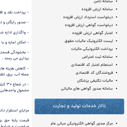
سامانه ثامن
سامانه ارزش افزوده
– پرداخت نقد و اق
درخواست استرداد ارزش افزوده
– صدور رایگان و د
درخواست گواهی ارزش افزوده
– واگذاری اداره ش
اعتبار گواهی ارزش افزوده
لیست الکترونیک مالیات حقوق
– امکان اجاره و یا
پرداخت الکترونیکی مالیات
– بخشودگی قسمتی ا
سامانه ثبت اعتراض
برداری می رسند .
استعلام اعتبار کد اقتصادی
– کاهش هزینه های
فروشندگان کد اقتصادی
جمله آب، برق، تلف
مالیات تکلیفی پزشکان
سامانه صدور گواهی های مالیاتی
مشمول واحدهایی م
تالار خدمات تولید و تجارت
مزایای استقرار دا
قیمت پایه حق بهر
مرکز صدور گواهی الکترونیکی میانی عام
مرغوبیت و شرایط 