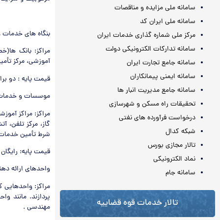
سامانه ملی مزایده و مناقصات
سامانه ملی ایران کد
بنگاه های خدمات 
مرکز ملی شماره گذاری خدمات ایران
سامانه تدارکات الکترونیکی دولت
مراکز: بانک ها(خ
آموزشی، مرکز تأمی
سامانه جامع تجارت ایران
سامانه ایمنی پیمانکاران
قیمت پایه : دو بر
سامانه جامع مدیریت انبار ها
موسسات و خدمات ع
تحقیقات راه مسکن و شهرسازی
مراکز: مراکز آموزش
درخواست فرآورده های نفتی
گاز، مرکز تلفن، آ
شبکه کدال
شرط تأمین خدمات 
تالار مجازی بورس
قیمت پایه: رایگان
نماد الکترونیکی
واحدهای ارائه دهن
سامانه جام
مراکز: واحدهایی ک
پردازند. مانند وا
تالار خدمات قوه قضاییه
مهندسی .