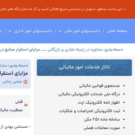
..:: این سایت بمنظور تسهیل در دسترسی سریع فعالان کسب و کار به تمام درگاه های تجاری ، 
صفحه اصلی
دانستنیهای امور مالی
دانستنیهای امور اداری
د
دسته بندی:
مشاوره در زمینه تجاری و بازرگانی
___ مزایای استقرار صنایع د
دسته بندی:
مشاور
تالار خدمات امور مالیاتی
مزایای استقر
عباس زمانی
جستجوی قوانین مالیانی
درگاه ملی خدمات الکترونیکی مالیاتی
قبلی
اظهار نامه الکترونیک ارث
معافیت مالیات
ثبت الکترونیکی اعتراضات و شکایات
سامانه ماده ۲۵۱ مکرر
– مستثنی بودن از 
صورت معاملات فصلی