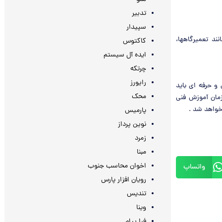
تدبیر
سپیدار
د تعمیرگاهها،
کاکتوس
ایده آل سیستم
چرتکه
رایورز
و حرفه ای باید
محک
مان آموزش فنی
خواهد شد .
پارمیس
نوین پرداز
زمرد
مبنا
اخوان محاسب جنوب
واتساپ
رویان افزار پارس
تندیس
وینا
فرا پیام