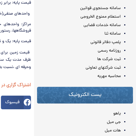
قیمت پایه: برابر 
سامانه جستجوی قوانین
واحدهای صنفی(خد
استعلام ممنوع الخروجی
مراکز: واحدهای خ
سامانه خدمات قضایی
فروشگاهها، رستورا
سامانه ثنا
قیمت پایه: یک و ن
پلمپ دفاتر قانونی
روزنامه رسمی
قیمت زمین برای ا
ثبت شرکت ها
ظرف مدت یک سال 
وحرفه ای ،نسبت به
ثبت شرکتهای تعاونی
محاسبه مهريه
اشتراک گزاری در
پست الکترونیک
فیسبوک
یاهو
جی میل
هات میل