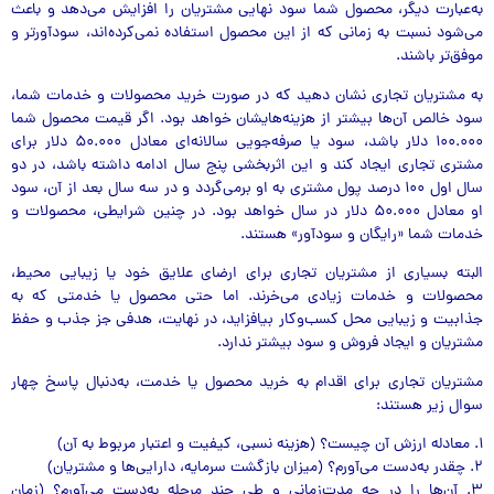
به‌عبارت دیگر، محصول شما سود نهایی مشتریان را افزایش می‌دهد و باعث
می‌شود نسبت به زمانی که از این محصول استفاده نمی‌کرده‌اند، سودآورتر و
موفق‌تر باشند.
به مشتریان تجاری نشان دهید که در صورت خرید محصولات و خدمات شما،
سود خالص آن‌ها بیشتر از هزینه‌هایشان خواهد بود. اگر قیمت محصول شما
۱۰۰.۰۰۰ دلار باشد، سود یا صرفه‌جویی سالانه‌ای معادل ۵۰.۰۰۰ دلار برای
مشتری تجاری ایجاد کند و این اثر‌بخشی پنج سال ادامه داشته باشد، در دو
سال اول ۱۰۰ درصد پول مشتری به او بر‌می‌گردد و در سه سال بعد از آن، سود
او معادل ۵۰.۰۰۰ دلار در سال خواهد بود. در چنین شرایطی، محصولات و
خدمات شما «رایگان و سودآور» هستند.
البته بسیاری از مشتریان تجاری برای ارضای علایق خود یا زیبایی محیط،
محصولات و خدمات زیادی می‌خرند. اما حتی محصول یا خدمتی که به
جذابیت و زیبایی محل کسب‌و‌کار بیافزاید، در نهایت، هدفی جز جذب و حفظ
مشتریان و ایجاد فروش و سود بیشتر ندارد.
مشتریان تجاری برای اقدام به خرید محصول یا خدمت، به‌دنبال پاسخ چهار
سوال زیر هستند:
۱. معادله ارزش آن چیست؟ (هزینه نسبی، کیفیت و اعتبار مربوط به آن)
۲. چقدر به‌دست می‌آورم؟ (میزان بازگشت سرمایه، دارایی‌ها و مشتریان)
۳. آن‌ها را در چه مدت‌زمانی و طی چند مرحله به‌دست می‌آورم؟ (زمان