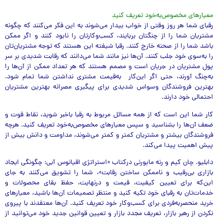
معیارهای مخصوص‌به‌خود تعریف کنید
رقبای شما هر روز وقتی از خواب بیدار می‌شوند به این فکر می‌کنند که چگونه
مشتریان شما را از چنگتان بربایند، کسب‌‌و‌کارتان را نابود کنند و اگر ممکن
باشد شما را از صحنه خارج کنند. رقبا شیفته این هستند که توجه مشتریان‌تان
را به‌سوی خود جلب کنند. آن‌ها نیز مانند شما می‌دانند که رقابت شدیدی بر سر
پول مشتریان در جریان است و مصمم هستند که هر تعداد ممکن از آن‌ها را
به‌چنگ آورند، حتی اگر این‌کار به‌قیمت مشتری نداشتن شما تمام شود.
بهترین فروشندگان وسواس شدیدی برای پیگیری مصرانه بهترین مشتریان
احتمالی خود دارند.
کار شما این است که از همه مسائل مربوط به رقبا باخبر شوید، نقاط قوت و
ضعف آن‌ها را بشناسید و سپس معیارهای مخصوص‌به‌خود تعریف کنید. هر‌چه
فروشندگان بیشتر و مشتریان کمتر و کمتر می‌شوند، مداومت و دانش بیش از
پیش اهمیت پیدا می‌کند.
دابلیو. چان کیم و رنه مابورنی درکتاب «استراتژی اقیانوس آبی: چگونگی ایجاد
بازاری بی‌رقیب و ناممکن ساختن رقابت»، شما را تشویق می‌کنند به جای
این‌که برای تعیین کیفیت، قیمت و درنهایت، حفظ بقای محصولات و
خدمات‌تان به رقبای خود تکیه کنید و منتظر تصمیمات آن‌ها باشید، معیارهای
خرید منحصر‌به‌فردی برای کسب‌و‌کار خود تعریف کنید. آن‌ها معتقدند با پیروی
نکردن از رهبر بازار، تعریف مجدد بازار و تعیین قوانین جدید خود می‌توانید از