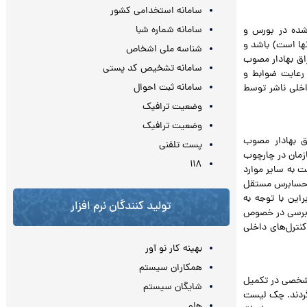
سامانه استخدامی کشور
سامانه شماره شبا
رفته شده در بورس و
نها است) باشد و
شناسه ملی اشخاص
 بورس اوراق بهادار مصوب
سامانه تشخیص کد پستی
ی رعایت ضوابط و
سامانه ثبت احوال
اخلی ناشر توسط
وضعیت ترافیک
وضعیت ترافیک
اوراق بهادار مصوب
پست تلفنی
تمد سازمان در چارچوب
۱۱۸
ت به سایر موارد
گزارش‌های حسابرس مستقل
راین با توجه به
تولید کنندگان نرم افزار
سابرسی در خصوص
نترل‌های داخلی
بهینه کار نو آور
همکاران سیستم
 شخصی در تکمیل
شایگان سیستم
‌گردند. چک لیست
هلو