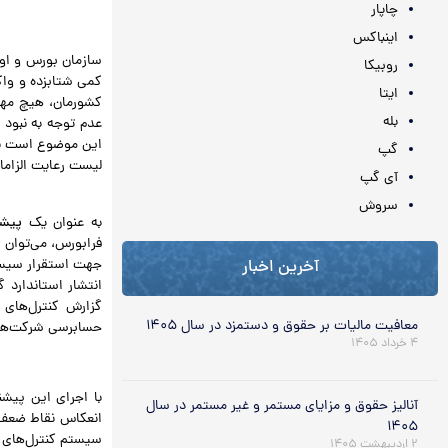
چاپار
.
اینباکس
سازمان بورس و اور
روبیکا
کمی شتابزده و وا
ایتا
کشورمان، هیچ مهل
بله
عدم توجه به نبود 
این موضوع است به
گپ
لیست رعایت الزاما
آی گپ
.
سروش
به عنوان یک
پیشن
جهت استقرار سیستم
آخرین اخبار
انتشار استاندارد
گزارش کنترل‌های 
معافیت مالیات بر حقوق و دستمزد در سال ۱۴۰۵
حسابرسی شرکت‌ها 
۴ خرداد ۱۴۰۵
.
با اجرای این پیش
آنالیز حقوق و مزایای مستمر و غیر مستمر در سال
انعکاس نقاط ضعف 
۱۴۰۵
سیستم کنترل‌های د
۲ اردیبهشت ۱۴۰۵