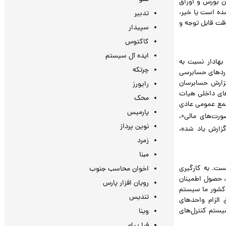
ان بورس و اوراق
ده است یا خیر،
تدبیر
وقت قابل توجه و
سپیدار
کاکتوس
ایده آل سیستم
بهادار نسبت به
چرتکه
اردهای حسابرسی
گزارش حسابرسان
رایورز
های داخلی هیات
محک
جمع عمومی عادی
پارمیس
رت‌های مالی»،
نوین پرداز
زارش یاد شده،
زمرد
مبنا
ت. به کارگیری
اخوان محاسب جنوب
، حصول اطمینان
رویان افزار پارس
 کشور ما سیستم
تندیس
 الزام واحدهای
یستم کنترل‌های
وینا
فرا پیام