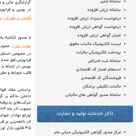
سامانه ثامن
گزارشگری مالی و 
در بورس و فرابور
سامانه ارزش افزوده
قانونی و مقرراتی 
درخواست استرداد ارزش افزوده
درخواست گواهی ارزش افزوده
.
اعتبار گواهی ارزش افزوده
با صدور ابلاغیه یاد
لیست الکترونیک مالیات حقوق
بهادار تهران
پرداخت الکترونیکی مالیات
در خصوص استقرار 
فرابورس لغو شده ل
سامانه ثبت اعتراض
بورس در ارتباط با
استعلام اعتبار کد اقتصادی
قالب ضوابط و مقرر
فروشندگان کد اقتصادی
.
مالیات تکلیفی پزشکان
بر‌اساس مفاد قوان
سامانه صدور گواهی های مالیاتی
داخلی حاکم بر گز
تالار خدمات تولید و تجارت
اوراق بهادار، ضوا
اثر بااهمیتی بر ق
۴۵ قانون بازار اوراق بهادار مشخص گردیده است.
مرکز صدور گواهی الکترونیکی میانی عام