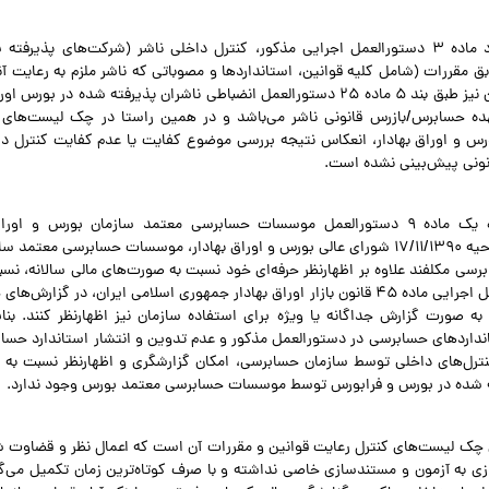
همچنین طبق مفاد ماده ۳ دستورالعمل اجرایی مذکور، کنترل داخلی ناشر (شرکت‌های پذی
بق مقررات (شامل کلیه قوانین، استانداردها و مصوباتی که ناشر ملزم به رعایت آ
تشخیص کفایت آن نیز طبق بند ۵ ماده ۲۵ دستورالعمل انضباطی ناشران پذیرفته شده در
۱۲/، بر عهده حسابرس/بازرس قانونی ناشر می‌باشد و در همین راستا در چک لیست‌ها
رس و اوراق بهادار، انعکاس نتیجه بررسی موضوع کفایت یا عدم کفایت کنترل د
ونی پیش‌بینی نشده است.
مطابق مفاد تبصره یک ماده ۹ دستورالعمل موسسات حسابرسی معتمد سازمان بورس و 
۸/۵/۱۳۸۶ و اصلاحیه ۱۷/۱۱/۱۳۹۰ شورای عالی بورس و اوراق بهادار، موسسات حسابرسی مع
رسی مکلفند علاوه بر اظهارنظر حرفه‌ای خود نسبت به صورت‌های مالی سالانه، نسب
مقرر در دستورالعمل اجرایی ماده ۴۵ قانون بازار اوراق بهادار جمهوری اسلامی ایران، در 
 به صورت گزارش جداگانه یا ویژه برای استفاده سازمان نیز اظهارنظر کنند. بناب
نداردهای حسابرسی در دستورالعمل مذکور و عدم تدوین و انتشار استاندارد ح
ترل‌های داخلی توسط سازمان حسابرسی، امکان گزارشگری و اظهارنظر نسبت به ک
 شده در بورس و فرابورس توسط موسسات حسابرسی معتمد بورس وجود ندارد.
ی چک لیست‌های کنترل رعایت قوانین و مقررات آن است که اعمال نظر و قضاوت
نیازی به آزمون و مستندسازی خاصی نداشته و با صرف کوتاه‌ترین زمان تکمیل می