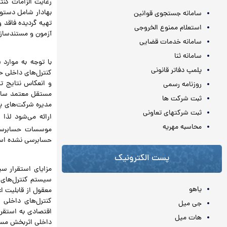
رعایت الزامات کنت
بهادار شامل دستور
سامانه جستجوی قوانین
تهیه گردیده فاقد 
استعلام ممنوع الخروجی
آزمون و مستند‌ساز
سامانه خدمات قضایی
.
سامانه ثنا
با توجه به موارد
پلمپ دفاتر قانونی
کنترل‌های داخلی ح
و انعکاس نتایج ت
روزنامه رسمی
مستقل معتمد سازما
ثبت شرکت ها
مدیره شرکت‌های پ
ثبت شرکتهای تعاونی
ارائه می‌شود لذا ط
محاسبه مهريه
موسسات حسابرسی 
حسابرسی نشده اس
پست الکترونیک
.
مزایای استقرار س
سیستم کنترل‌های 
یاهو
معقول از قابلیت ا
کنترل‌های داخلی 
جی میل
اقتصادی به استقر
هات میل
داخلی اثربخش مستل