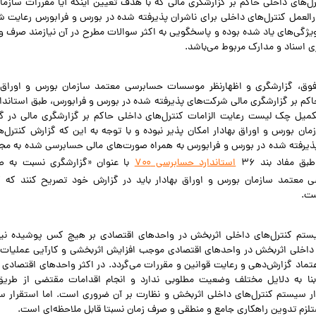
رل‌های داخلی حاکم بر گزارشگری مالی که با هدف تعیین اینکه آیا مقررات سازم
العمل کنترل‌های داخلی برای ناشران پذیرفته شده در بورس و فرابورس رعایت ش
ویژگی‌های یاد شده بوده و پاسخگویی به اکثر سوالات مطرح در آن نیازمند صرف 
ی اسناد و مدارک مربوط می‌باشد.
 فوق، گزارشگری و اظهار‌نظر موسسات حسابرسی معتمد سازمان بورس و اوراق 
اکم بر گزارشگری مالی شرکت‌های پذیرفته شده در بورس و فرابورس، طبق استاند
کمیل چک لیست رعایت الزامات کنترل‌های داخلی حاکم بر گزارشگری مالی در 
ن بورس و اوراق بهادار امکان پذیر نبوده و با توجه به این که گزارش کنترل‌
ذیرفته شده در بورس و فرابورس به همراه صورت‌های مالی حسابرسی شده به م
بق مفاد بند ۳۶
استاندارد حسابرسی ۷۰۰
با عنوان «گزارشگری نسبت به صو
معتمد سازمان بورس و اوراق بهادار باید در گزارش خود تصریح کنند که گ
ت.
یستم کنترل‌های داخلی اثربخش در واحدهای اقتصادی بر هیچ کس پوشیده نیس
داخلی اثربخش در واحدهای اقتصادی موجب افزایش اثربخشی و کارآیی عملیات
عتماد گزارش‌دهی و رعایت قوانین و مقررات می‌گردد. در اکثر واحدهای اقتصادی
بنا به دلایل مختلف وضعیت مطلوبی ندارد و انجام اقدامات مقتضی از طریق
ار سیستم کنترل‌های داخلی اثربخش و نظارت بر آن ضروری است. اما استقرار س
زم تدوین راهکاری جامع و منطقی و صرف زمان نسبتا قابل ملاحظه‌ای است.