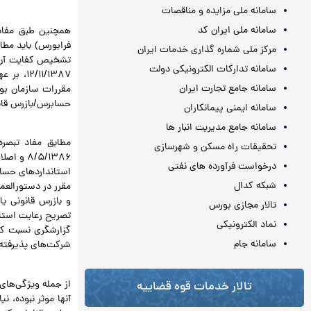
.
سامانه ملی مزایده و مناقصات
سامانه ملی ایران کد
فرابورس) باید مطا
مرکز ملی شماره گذاری خدمات ایران
سامانه تدارکات الکترونیکی دولت
۱۱/۱۳۸۷
سامانه جامع تجارت ایران
مقررات سازمان بو
حسابرس/بازرس قان
سامانه ایمنی پیمانکاران
سامانه جامع مدیریت انبار ها
.
تحقیقات راه مسکن و شهرسازی
درخواست فرآورده های نفتی
استانداردهای حساب
شبکه کدال
و بازرس قانونی یا
تالار مجازی بورس
تصریح رعایت استا
نماد الکترونیکی
گزارشگری نسبت کن
سامانه جام
شرکت‌های پذیرفته
.
از جمله ویژگی‌ها
تالار خدمات قوه قضاییه
آنها موثر نبوده، 