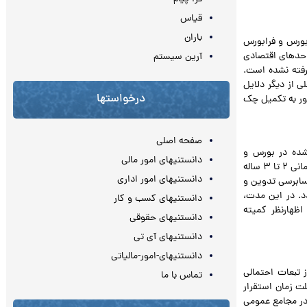
قیاس
باران
 بورس و فرابورس
احدهای اقتصادی
آرین سیستم
رفته نشده است.
ی از دیگر دلایل
درخواستها
ر به تکمیل چک
صفحه اصلی
شده در بورس و
دانستنیهای امور مالی
فرابورس، می‌توان شرکت‌های مذکور را بر اساس معیارهای متداول اولویت بندی نموده و یک برنامه زمانی ۲ تا ۳ ساله
دانستنیهای امور اداری
سابرسی تدوین و
د. در این مدت،
دانستنیهای کسب و کار
ظهارنظر کمیته
دانستنیهای حقوقی
دانستنیهای آی تی
دانستنیهای-امور-مالیاتی
 تبعات احتمالی
تماس با ما
ت زمان استقرار
در مجامع عمومی