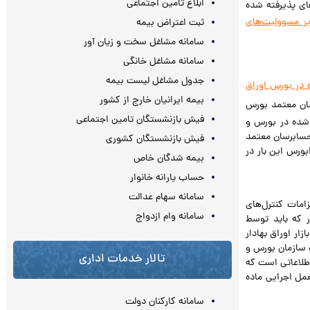
ابلاغ تامین اجتماعی
ای پذیرفته شده
یر مسوولیت‌های
ثبت اعتراض بیمه
سامانه مشاغل سخت و زیان آور
سامانه مشاغل خانگی
جدول مشاغل لیست بیمه
 در بورس اوراق
بیمه ایرانیان خارج از کشور
ابرسان معتمد بورس
فیش بازنشستگان تامین اجتماعی
شده در بورس و
حسابرسان معتمد
فیش بازنشستگان کشوری
بورس این بار در
بیمه شدگان خاص
حساب یارانه خانوار
سامانه سهام عدالت
امات کنترل‌های
سامانه وام ازدواج
ر که باید توسط
فرابورس رعایت شود، تلقی گردد زیرا طبق مفاد ماده ۴۵ قانون بازار اوراق بهادار
ورالعمل اجرایی آن مصوب ۳/۵/۱۳۸۶ هیات مدیره سازمان بورس و
تالار خدمات اداری
اطلاعاتی است که
عمل اجرایی ماده
سامانه کارکنان دولت