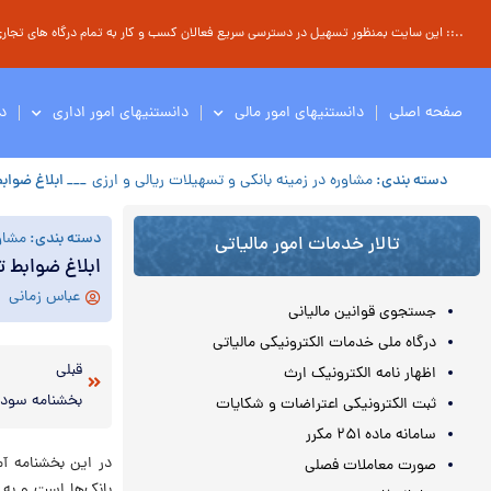
..:: این سایت بمنظور تسهیل در دسترسی سریع فعالان کسب و کار به تمام درگاه های تجاری ، 
صفحه اصلی
دانستنیهای امور مالی
دانستنیهای امور اداری
د
دسته بندی:
مشاوره در زمینه بانکی و تسهیلات ریالی و ارزی
___ ابلاغ ضواب
دسته بندی:
مشاور
تالار خدمات امور مالیاتی
ابلاغ ضوابط 
عباس زمانی
جستجوی قوانین مالیانی
درگاه ملی خدمات الکترونیکی مالیاتی
قبلی
اظهار نامه الکترونیک ارث
بخشنامه سود 
ثبت الکترونیکی اعتراضات و شکایات
سامانه ماده ۲۵۱ مکرر
در این بخشنامه آ
صورت معاملات فصلی
بانک‌ها است و به 