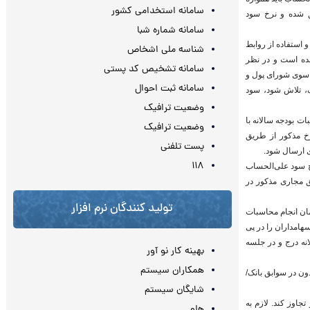
سامانه استخدامی کشور
ق شده و نرخ سود
سامانه شماره شبا
 استفاده از روابط
شناسه ملی اشخاص
اشاره شده ‌است‌ و در نظر
سامانه تشخیص کد پستی
ز سوی شورای پول و
سامانه ثبت احوال
ف، تلاش شود، سود
وضعیت ترافیک
ت بودجه سالانه با
وضعیت ترافیک
خ مذکور از طریق
پست تلفنی
ی ارسال شود.
۱۱۸
خ سود علی‌الحساب
ق مجاری مذکور در
تولید کنندگان نرم افزار
مان انجام محاسبات
هامداران را در پی
نه درج و در جلسه
بهینه کار نو آور
همکاران سیستم
ون در سوابق بانک/
شایگان سیستم
اوز کند. لازم به
هلو