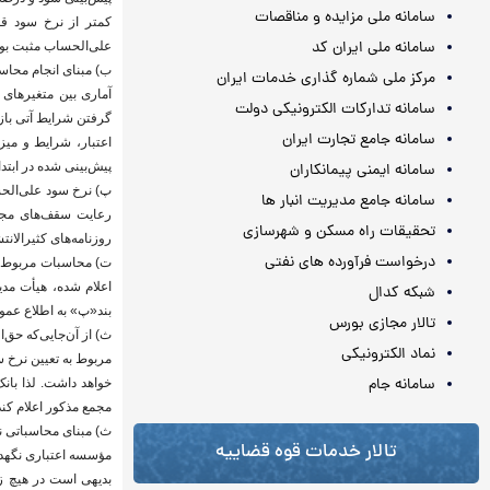
سامانه ملی مزایده و مناقصات
کمتر از نرخ سود قط
سامانه ملی ایران کد
علی‌الحساب مثبت بوده
ب) مبنای انجام محاسب
مرکز ملی شماره گذاری خدمات ایران
سامانه تدارکات الکترونیکی دولت
گرفتن شرایط آتی باز
سامانه جامع تجارت ایران
اعتبار، شرایط و میز
پیش‌بینی شده در ابتد
سامانه ایمنی پیمانکاران
پ) نرخ سود علی‌الحسا
سامانه جامع مدیریت انبار ها
رعایت سقف‌های مجا
تحقیقات راه مسکن و شهرسازی
روزنامه‌های کثیرالان
درخواست فرآورده های نفتی
ت) محاسبات مربوط با
اعلام شده، هیأت مدی
شبکه کدال
بند«پ» به اطلاع عمو
تالار مجازی بورس
ث) از آن‌جایی‌که حق‌
نماد الکترونیکی
مربوط به تعیین نرخ 
سامانه جام
خواهد داشت. لذا با
مجمع مذکور اعلام کن
ث) مبنای محاسباتی ن
تالار خدمات قوه قضاییه
مؤسسه اعتباری نگهد
بدیهی است در هیچ زم