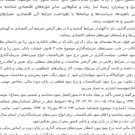
و و پیشران، زمینه ساز رشد و شکوفایی سایر حوزه‌های اقتصادی شناخته می‌
راهبرد‌ها، سیاست‌ها و برنامه‌ها با نظر‌داشت شرایط آتی اقتصادی، معیارها
عیین و به تصویب ‌رسند.
ست‌گذاری، باید با الهام از شرایط گذشته و با در نظر گرفتن شرایط آتی اقتصادی به گونه‌ای ع
کردها و فرآیندهای حوزه‌های مختلف اقتصادی بینجامد.
 فوق، صرفا مقدمه‌ای بود برای ذکر این نکته که در نظام بانکداری بدون ربا نیز با امعان نظر
آن و به ویژه اصل وکالت در جذب سپرده‌های سرمایه‌گذاری موضوع ماده ۳ قانون عمل
ود قطعی، سیاست‌گذاری در تعیین نرخ سود علی‌الحساب انواع سپرده‌های سرمایه‌گذاری 
ژه در شرایط رقابتی در نظر گرفتن محاسبات و تحلیل‌های منطقی برای تعیین و اعلام نر
 داشته و نادیده گرفتن آن می‌تواند موجب آثار و پیامدهای نامطلوبی در بازار پولی و بانکی ک
ن رفتن حق‌الوکاله و یا سود سهامداران ‌شود. از سوی دیگر، نحوه پیش‌بینی و محاسبات مربوط
 تفاوت بین نرخ سود علی‌الحساب و نرخ سود قطعی در پایان دوره مالی، شاخص مهمی در
انک/مؤسسه اعتباری به شمار می‌رود.
با عنایت به مراتب پیش‌گفته و ضمن تأکید بر مفاد ماده ۵ «دستورالعمل نحوه محاسبه و تقسیم 
۹۴.۶۹۳۸۳ مورخ ۱۳۹۴.۰۳.۲۰ و مواد ۵-۱۳، ۱۵-۱-۱۶، ۲۲، ۲۳، ۲۴، و ۲۵ «ضوابط ناظر بر حداقل 
اطلاعات توسط مؤسسات اعتباری» موضوع بخشنامه شماره ۹۳.۱۲۰۲۹۳
 آن، ثبات و تعادل در بازار پولی و بانکی کشور بیش از پیش تحکیم شود.
ل مالی جدید نرخ سود مورد انتظار سپرده‌های سرمایه گذاری در پایان دوره بر اساس مبانی
ی از آن به عنوان نرخ سود علی‌الحساب سپرده‌های سرمایه‌گذاری تعیین شود. نرخ سود علی‌ا