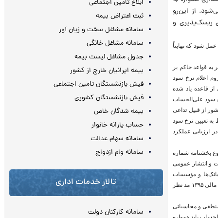
ابلاغ تامین اجتماعی
شود. از این‌رو
ثبت اعتراض بیمه
ی ریسک‌پذیری و
سامانه مشاغل سخت و زیان آور
سامانه مشاغل خانگی
مل شود که نهایتاً
جدول مشاغل لیست بیمه
 به قواعد حاکم بر
بیمه ایرانیان خارج از کشور
یات بانکی بدون ربا و لزوم اعلام نرخ سود
فیش بازنشستگان تامین اجتماعی
از قاعده یاد شده
فیش بازنشستگان کشوری
خ سود علی‌الحساب
شور از قبیل تداعی
بیمه شدگان خاص
 به تعیین نرخ سود
حساب یارانه خانوار
 ارزیابی عملکرد
سامانه سهام عدالت
سامانه وام ازدواج
سود مشاع» موضوع بخشنامه شماره
استانداردهای شفافیت و انتشار عمومی
 مورخ۱۳۹۳.۰۵.۰۲ مقتضی است تمامی بانک‌ها و مؤسسات
تالار خدمات اداری
اعتباری موارد زیر را در نحوه محاسبه و اعلام سود علی‌الحساب برای انواع سپرده‌های سرمایه‌گذاری از ابتدای سال مالی ۱۳۹۵ مد نظر
 منطقی و محاسباتی
سامانه کارکنان دولت
لحساب باید همواره