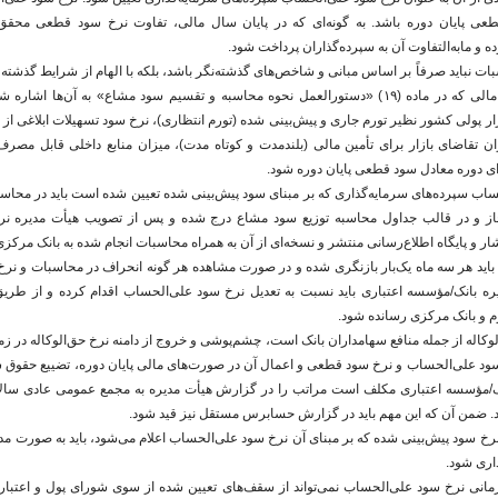
عی پایان دوره باشد. به گونه‌ای که در پایان سال مالی، تفاوت نرخ سود قطعی محق
 و مابه‌التفاوت آن به سپرده‌گذاران پرداخت شود.
ات نباید صرفاً بر اساس مبانی و شاخص‌های گذشته‌نگر باشد، بلکه با الهام از شرایط گذشته و
آماری بین متغیرهای مالی که در ماده (۱۹) «دستورالعمل نحوه محاسبه و تقسیم سود مشاع» به آن‌ها 
ار پولی کشور نظیر تورم جاری و پیش‌بینی شده (تورم انتظاری)، نرخ سود تسهیلات ابلاغی ا
ان تقاضای بازار برای تأمین مالی (بلندمدت و کوتاه مدت)، میزان منابع داخلی قابل مصر
ای دوره معادل سود قطعی پایان دوره شود.
ب سپرده‌های سرمایه‌گذاری که بر مبنای سود پیش‌بینی شده تعیین شده‌ است باید در محاسبا
ز و در قالب جداول محاسبه توزیع سود مشاع درج شده و پس از تصویب هیأت مدیره نر
تشار و پایگاه اطلاع‌رسانی منتشر و نسخه‌ای از آن به همراه محاسبات انجام شده به بانک مرکز
ید هر سه ماه یک‌بار بازنگری شده و در صورت مشاهده هر گونه انحراف در محاسبات و نر
ره بانک/مؤسسه اعتباری باید نسبت به تعدیل نرخ سود علی‌الحساب اقدام کرده و از طری
م و بانک مرکزی رسانده شود.
الوکاله از جمله منافع سهامداران بانک است، چشم‌پوشی و خروج از دامنه نرخ حق‌الوکاله در ز
سود علی‌الحساب و نرخ سود قطعی و اعمال آن در صورت‌های مالی پایان دوره، تضییع حقوق س
نک/مؤسسه اعتباری مکلف است مراتب را در گزارش هیأت مدیره به مجمع عمومی عادی سالا
د. ضمن آن که این مهم باید در گزارش حسابرس مستقل نیز قید شود.
رخ سود پیش‌بینی شده که بر مبنای آن نرخ سود علی‌الحساب اعلام می‌شود، باید به صورت مد
اری شود.
انی نرخ سود علی‌الحساب نمی‌تواند از سقف‌های تعیین شده از سوی شورای پول و اعتبار تج