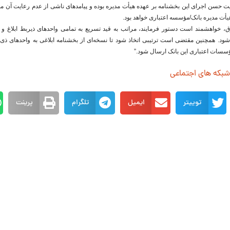
 حسن اجرای این بخشنامه بر عهده هیأت مدیره بوده و پیامدهای ناشی از عدم رعایت آن مط
أت مدیره بانک/مؤسسه اعتباری خواهد بود.
وق، خواهشمند است دستور فرمایند، مراتب به قید تسریع به تمامی واحدهای ذیربط ابلاغ و
د. همچنین مقتضی است ترتیبی اتخاذ شود تا نسخه‌ای از بخشنامه ابلاغی به واحدهای ذی‌ر
ؤسسات اعتباری این بانک ارسال شود.”
 شبکه های اجتماعی
توییتر
ایمیل
تلگرام
پرینت