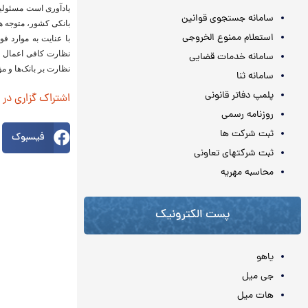
یادآوری است مسئولیت
سامانه جستجوی قوانین
بانکی کشور، متوجه هی
استعلام ممنوع الخروجی
با عنایت به موارد ف
نظارت کافی اعمال شو
سامانه خدمات قضایی
نظارت بر بانک‌ها و م
سامانه ثنا
پلمپ دفاتر قانونی
اشتراک گزاری در
روزنامه رسمی
ثبت شرکت ها
فیسبوک
ثبت شرکتهای تعاونی
محاسبه مهريه
پست الکترونیک
یاهو
جی میل
هات میل