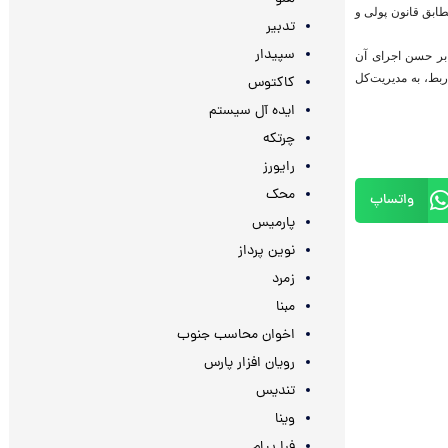
ابق قانون پولی و
تدبیر
سپیدار
 بر حسن اجرای آن
بط، به مدیریت‌کل
کاکتوس
ایده آل سیستم
چرتکه
رایورز
محک
واتساپ
پارمیس
نوین پرداز
زمرد
مبنا
اخوان محاسب جنوب
رویان افزار پارس
تندیس
وینا
فرا پیام