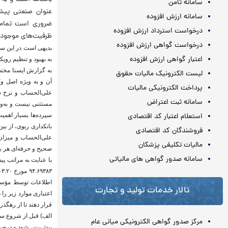
سامانه ثامن
عنوان صنعتی پیشر
سامانه ارزش افزوده
ضروری است تمامی 
درخواست استرداد ارزش افزوده
ظرفیت‌های موجود ت
درخواست گواهی ارزش افزوده
بدیهی است در این سیا
اعتبار گواهی ارزش افزوده
به بهبود و تنظیم روی
به گزارش ایسنا مختصر
لیست الکترونیک مالیات حقوق
پرداخت الکترونیکی مالیات
علی‌الحساب و نرخ س
سامانه ثبت اعتراض
مستثنی نیست و به‌وی
استعلام اعتبار کد اقتصادی
سپرده‌ها بسیار اهمیت
بانکداری ربوی، از بی
فروشندگان کد اقتصادی
علی‌الحساب و میزان
مالیات تکلیفی پزشکان
صحیح و حرفه‌ای هر ب
سامانه صدور گواهی های مالیاتی
تالار خدمات تولید و تجارت
قرار دهند تا از رهگذر
الف) قبل از شروع سا
مرکز صدور گواهی الکترونیکی میانی عام
پیش‌بینی شود و درصد