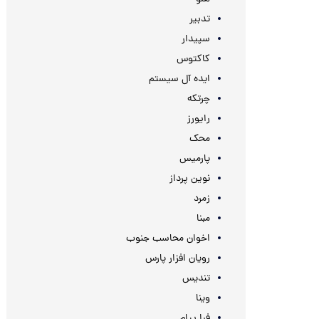
تدبیر
سپیدار
کاکتوس
ایده آل سیستم
چرتکه
رایورز
محک
پارمیس
نوین پرداز
زمرد
مبنا
اخوان محاسب جنوب
رویان افزار پارس
تندیس
وینا
فرا پیام