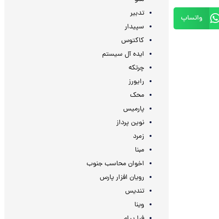
تدبیر
واتساپ
سپیدار
کاکتوس
ایده آل سیستم
چرتکه
رایورز
محک
پارمیس
نوین پرداز
زمرد
مبنا
اخوان محاسب جنوب
رویان افزار پارس
تندیس
وینا
فرا پیام