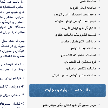
سامانه ثامن
اما تایید می فرما
اساس استانداردها
سامانه ارزش افزوده
های عینی می باشد
درخواست استرداد ارزش افزوده
اجرایی استقرار بخ
درخواست گواهی ارزش افزوده
اضطرار و آلودگی 
دستگاه های اجرای
اعتبار گواهی ارزش افزوده
مبادرت به اجرای ا
لیست الکترونیک مالیات حقوق
پس از چند سال از
پرداخت الکترونیکی مالیات
دورکاری در دستگاه
سامانه ثبت اعتراض
کارکنان و مدیران 
استعلام اعتبار کد اقتصادی
مذکور به اهداف پ
فروشندگان کد اقتصادی
۱- ایجاد نارضایت
مالیات تکلیفی پزشکان
دورکاری فراهم نبو
سامانه صدور گواهی های مالیاتی
۲- فراهم نبودن زیرساخت های فنی و بسترهای لازم برای اجرای دورکاری
۳- دورشدن کارکنان از محیط کار و عدم امکان دسترسی به آنان در مواقع ضروری
تالار خدمات تولید و تجارت
۴- کاهش میزان بهره وری دستگاه های اجرایی (براساس نظرخواهی انجام شده از مدیران)
۵- فقدان بسترها
مرکز صدور گواهی الکترونیکی میانی عام