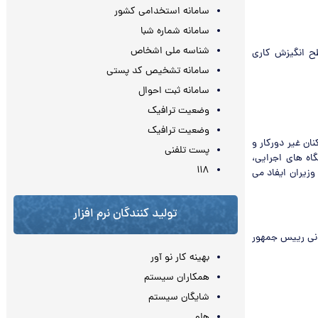
سامانه استخدامی کشور
سامانه شماره شبا
شناسه ملی اشخاص
طح انگیزش کاری
سامانه تشخیص کد پستی
سامانه ثبت احوال
وضعیت ترافیک
وضعیت ترافیک
ان غیر دورکار و
پست تلفنی
اه های اجرایی،
۱۱۸
زیران ایفاد می
تولید کنندگان نرم افزار
انی رییس جمهور
بهینه کار نو آور
همکاران سیستم
شایگان سیستم
هلو