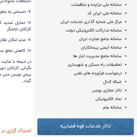
اختلافات خانوادگی 
سامانه ملی مزایده و مناقصات
۶- احساس به خطر افتادن امنیت شغلی کارکنان و عدم نیاز به وجود آنان در دستگاه های اجرایی
سامانه ملی ایران کد
مرکز ملی شماره گذاری خدمات ایران
۷- تمایل شدید ک
کارکنان تلاشگر
سامانه تدارکات الکترونیکی دولت
سامانه جامع تجارت ایران
۸- عدم امکان نظارت مناسب بر انجام وظایف و عملکرد فرد دورکار به دلیل فقدان بسترهای اداری لازم
سامانه ایمنی پیمانکاران
۱۰- کاهش تعلق سازمانی در کارکنان دورکار به دلیل دوربودن از محیط کار
سامانه جامع مدیریت انبار ها
در نتیجه با عنایت
تحقیقات راه مسکن و شهرسازی
نگرانی کارکنان د
درخواست فرآورده های نفتی
پیش نویس متن مصو
گردد.
شبکه کدال
تالار مجازی بورس
نماد الکترونیکی
سامانه جام
تالار خدمات قوه قضاییه
اشتراک گزاری در