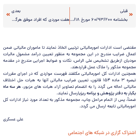
قبلی
بعدی
بخشنامه ۶۰/۹۳/۲۰۰ مورخ ۹۳/۵/۱۸(اشخاص مشمول مقررات قسمت اخیر ماده ۲۰۱ قانون مالیات های مستقیم)
هفت موردی که افراد موفق هرگز بر زبان نمی‌آورند .
مقتضی است ادارات امورمالیاتی ترتیبی اتخاذ نمایند تا ماموران مالیاتی ضمن
اعمال ضرایب مندرج در این مجموعه به منظور تعیین درآمد مشمول مالیات
مودیان ازطریق تشخیص علی الراس، نکات و ضوابط اجرایی مندرج در مقدمه
مجموعه مذکور را ملاک عمل قراردهند.
همچنین ادارات کل امورمالیاتی مکلفند فهرست مواردی که در اجرای مقررات
تبصره ۳ ماده ۱۵۴ قانون، تعیین ضرایب مالیاتی آنها به هیات حل اختلاف
مالیاتی احاله می گردد را به انضمام تصاویر آراء هیات های مزبور،
هر سه ماه
یکبار به دفتر پژوهش و برنامه ریزی
ارسال نمایند.
ضمناً، پس از اتمام مراحل چاپ، مجموعه مذکور به تعداد مورد نیاز ادارات کل
امورمالیاتی تابعه ارسال می گردد.
علی عسکری
اشتراک گزاری در شبکه های اجتماعی