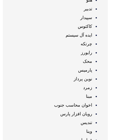
هلو
تدبیر
سپیدار
کاکتوس
ایده آل سیستم
چرتکه
رایورز
محک
پارمیس
نوین پرداز
زمرد
مبنا
اخوان محاسب جنوب
رویان افزار پارس
تندیس
وینا