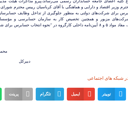
اع کلیه اعضای جامعه حسابداران رسمی می‌رساند،پیرو مذاکرات هیئت مدیره
ترم وزیر اقتصاد و دارایی و هماهنگی با آقای کرباسیان رییس محترم شورا
برس
برای شرکت‌های دولتی به منظور جلوگیری از تداخل وظایف حسابرسان 
کت‌های مزبور و همچنین تخصیص کار به سازمان حسابرسی و مؤسسا
حسابداران رسمی، مفاد مواد ۵ و ۸ آیین‌نامه داخلی کارگروه در “نحوه انتخاب حسابرس 
محمدتقی شیرخوا
یرکل
ر شبکه های اجتماعی
توییتر
ایمیل
تلگرام
پرینت