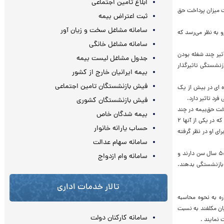
ابلاغ تامین اجتماعی
یت میزان پرداخت حق
ثبت اعتراض بیمه
سامانه مشاغل سخت و زیان آور
و به نظر می‌رسد که
سامانه مشاغل خانگی
أثیر چند شغله بودن
جدول مشاغل لیست بیمه
زنشستگی تاثیرگذار
بیمه ایرانیان خارج از کشور
فیش بازنشستگان تامین اجتماعی
 اگر بیمه شده ای در بیش از یک
رد تاثیر دارد.
فیش بازنشستگان کشوری
خت حق‌بیمه در چند
بیمه شدگان خاص
کارگاه به طور جداگانه محاسبه و پرداخت می شود، ادامه داد:به طور مثال اگر فردی در دو کارگاه مشغول فعالیت است که در یکی از آنها ۲
حساب یارانه خانوار
ه فرد برای او در نظر گرفته
سامانه سهام عدالت
وی درباره نحوه محاسبه بیمه برای کارگرانی که کمتر از ۱۰سال سابقه بیمه دارندگفت: مردانی که ۶۰ سال و زنانی که ۵۵ سال سن دارند و
سامانه وام ازدواج
رخواست بازنشستگی بدهند.
تالار خدمات اداری
ره به نحوه محاسبه
ارفرمایان مکلفند به نسبت
سامانه کارکنان دولت
 نمایند .