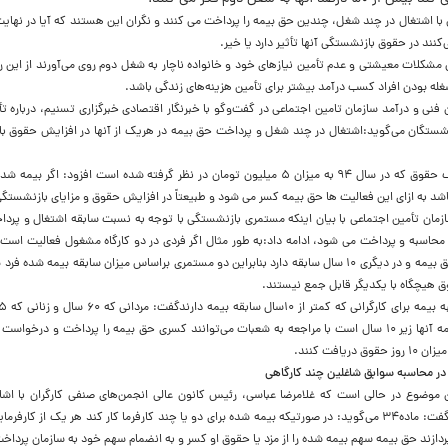
ان با اشتغال در چند شغل، چندین حق بیمه را پرداخت می کنند و نگران این هستند که آیا در نها
کنند در حقوق بازنشستگی آنها تأثیر دارد یا خیر.
ل مشکلات معیشتی و عدم تأمین نیازهای خود و خانواده ناچار به شغل دوم روی می‌آورند از این ر
غله بودن افراد کسب درآمد بیشتر برای تأمین هزینه‌های زندگی باشد.
فنی و درآمد سازمان تامین اجتماعی در گفت‌وگو با خبرنگار اقتصادی خبرگزاری تسنیم، درباره ت
شستگان می‌گوید:اشتغال در چند شغل و پرداخت حق بیمه در هریک از آنها در افزایش حقوق با
زدا با بیان اینکه سقف حقوق که در سال ۹۴ به میزان ۵ میلیون تومان در نظر گرفته شده است افزود:
اشد به ازای این فعالیت ها حق بیمه کسر می شود و طبیعتاً در افزایش حقوق و مزایای بازنشستگی ف
زمان تأمین اجتماعی با بیان اینکه مستمری بازنشستگی با توجه به نسبت سابقه اشتغال و پردا
سال سابقه پرداخت حق بیمه و در دیگری ۱۰ سال سابقه دارد بنابراین دو مستمری براساس میزان سابقه بیمه شد
 هیچگاه با یکدیگر قابل جمع نیستند.
سابقه پرداخت حق بیمه آنها زیر ۱۰ سال است با مراجعه به شعبات می‌توانند کسری حق بیمه را پرداخت و د
دریافت کنند.
در محاسبه سوابق شاغلین چند کارگاهی
 موضوع در حالی است که غلامرضا عباسی، رئیس کانون عالی انجمن‌های صنفی کارگران با اشا
شاغلان در چند کارگاه گفت: ماده۳۴ می‌گوید: در صورتیکه بیمه شده برای دو یا چند کارفرما کار کند هر یک از ک
دازند حق بیمه سهم بیمه شده را از مزد یا حقوق او کسر و به انضمام سهم خود به سازمان پرداخت