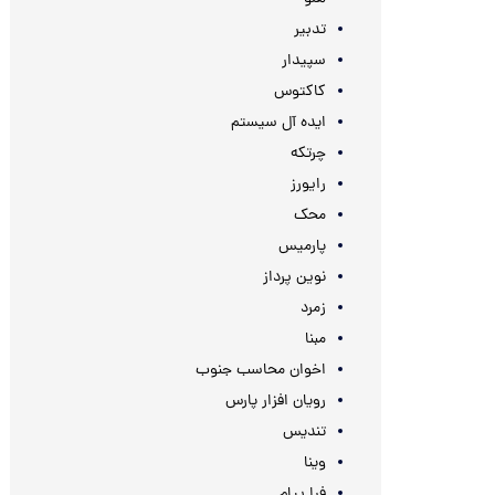
تدبیر
سپیدار
کاکتوس
ایده آل سیستم
چرتکه
رایورز
محک
پارمیس
نوین پرداز
زمرد
مبنا
اخوان محاسب جنوب
رویان افزار پارس
تندیس
وینا
فرا پیام