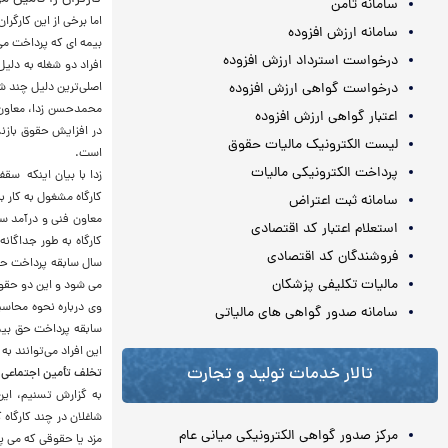
سامانه ثامن
اما برخی از این کارگر
سامانه ارزش افزوده
بیمه ای که پرداخت می‌
درخواست استرداد ارزش افزوده
افراد دو شغله به دلی
درخواست گواهی ارزش افزوده
اصلی‌ترین دلیل چند ش
محمد‌حسن زدا، معاون 
اعتبار گواهی ارزش افزوده
در افزایش حقوق بازن
لیست الکترونیک مالیات حقوق
است.
پرداخت الکترونیکی مالیات
کارگاه مشغول به کار ب
سامانه ثبت اعتراض
معاون فنی و درآمد سا
استعلام اعتبار کد اقتصادی
فروشندگان کد اقتصادی
مالیات تکلیفی پزشکان
می شود و این دو حقوق
سامانه صدور گواهی های مالیاتی
این افراد می‌توانند به میزان ۱۰ روز حقوق 
تالار خدمات تولید و تجارت
تخلف تأمین اجتماعی 
به گزارش تسنیم، این
مرکز صدور گواهی الکترونیکی میانی عام
مزد یا حقوقی که می پر