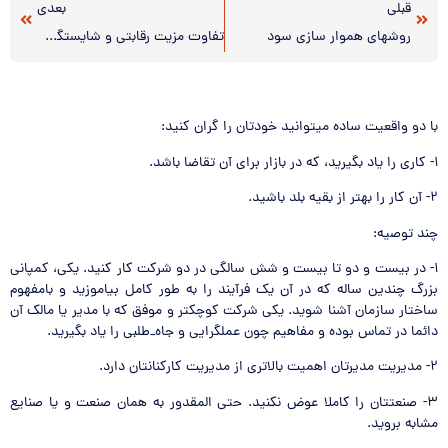
قبلی
بعدی
روشهای هموار سازی سود
تفاوت مزیت رقابتی و شایستگی کلیدی
با دو واقعيت ساده ميتوانيد خودتان را گران كنيد:
١- كاري را ياد بگيريد، كه در بازار براي آن تقاضا باشد.
٢- آن كار را بهتر از بقيه بلد باشيد.
چند توصيه:
١- در بيست و دو تا بيست و شش سالگي در دو شركت كار كنيد. يكي، كمپاني
بزرگ چندين ساله كه در آن يك فرآيند را به طور كامل بياموزيد و بامفهوم
ساختار سازمان آشنا شويد. يكي شركت كوچكتر و موفق كه با مدير يا مالك آن
دائما در تماس بوده و مفاهيم چون عملگرايي و جاه_طلبي را ياد بگيريد.
٢- مديريت مديرتان اهميت بالاتري از مديريت كاركنانتان دارد.
٣- صنعتتان را كاملا عوض نكنيد. حتي المقدور به همان صنعت و يا صنايع
مشابه برويد.