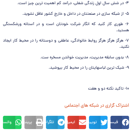
٤- در شش سال اول زندگي شغلي، درآمد كم اهميت ترين چيز است.
٥- از شبكه سازي در صنعتتان در داخل و خارج كشور غافل نشويد.
٦- طوري كار كنيد كه انگار شركت خودتان است و در آستانه ورشكستگي
هستيد.
٧- هرگز هرگز هرگز روابط خانوادگي، عاطفي و دوستانه را در محيط كار ايجاد
نكنيد.
٨- بدون سابقه مديريت، مديريت خواندن مسخره ست.
٩- شيك ترين لباسهايتان را در محيط كار بپوشيد.
١٠- تاكيد نكته دو و هفت
اشتراک گزاری در شبکه های اجتماعی
فیسبوک
توییتر
ایمیل
تلگرام
پرینت
واتساپ