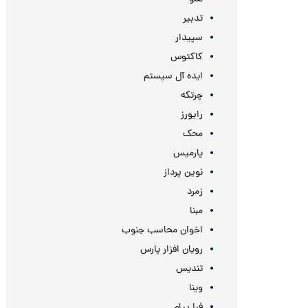
تدبیر
سپیدار
کاکتوس
ایده آل سیستم
چرتکه
رایورز
محک
پارمیس
نوین پرداز
زمرد
مبنا
اخوان محاسب جنوب
رویان افزار پارس
تندیس
وینا
فرا پیام