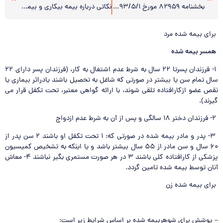
بخشنامه ۸۲۹۵۹ مورخ ۹۳/۵/۱(عدم کسر حق بیمه از بن نقدی)
نکاتی درباره بیمه بیکاری و بیمه اختیاری
برای بیمه شده مرد
همسر بیمه شده
۱- فرزندان پسرتا ۲۲ سال به شرط عدم اشتغال به کار، (فرزندان پسر دارای ۲۲
سال تمام سن یا بیشتر در صورتی که شاغل به تحصیل باشند یادراثر بیماری یا
نقص عضو ازکارافتاده تلقی شوند، با ارائه گواهی معتبر، تحت تکفل قرار می
گیرند).
۲- فرزندان دختر ۱۸ سالگی و پس از آن به شرط عدم ازدواج
۳- پدر و مادر بیمه شده در صورتی که: ۱ تحت تکفل او باشند ۲ سن پدر از
۶۰ سال و سن مادر از ۵۵ سال بیشتر باشد و یا اینکه به تشخیص کمیسیون
پزشکی از کارافتاده کلی باشند ۳ در هر صورت مستمری بگیر نباشند ۴- معاش
آنان توسط بیمه شده تامین گردد.
برای بیمه شده زن
– پوشش برای شوهربیمه شده بر اساس شرایط زیر است: