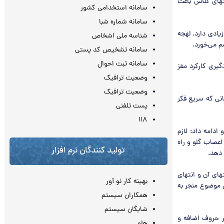
تهای کلاس باعث
سامانه استخدامی کشور
سامانه شماره شبا
ادی دارد. لهجه
شناسه ملی اشخاص
م می‌خورد.
سامانه تشخیص کد پستی
سامانه ثبت احوال
یری کارکرد مغز
وضعیت ترافیک
وضعیت ترافیک
نی که سریع فکر
پست تلفنی
۱۱۸
دامه داد: لازم
عصاب گلو و راه
تولید کنندگان نرم افزار
 دهد.
های آن و انتهای
بهینه کار نو آور
 موضوع منجر به
همکاران سیستم
شایگان سیستم
ر حروف اضافه و
هلو