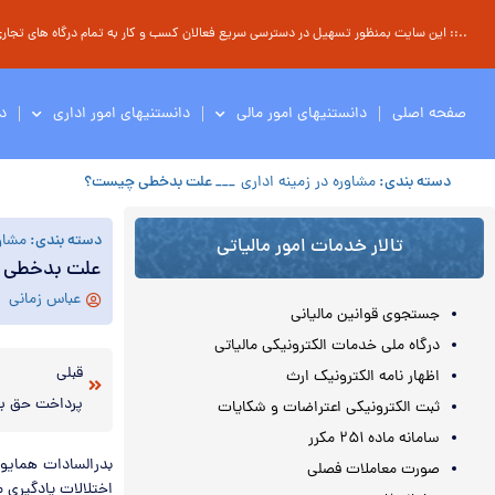
..:: این سایت بمنظور تسهیل در دسترسی سریع فعالان کسب و کار به تمام درگاه های تجاری ، 
صفحه اصلی
دانستنیهای امور مالی
دانستنیهای امور اداری
د
دسته بندی:
مشاوره در زمینه اداری
___ علت بدخطی چیست؟
دسته بندی:
مشاور
تالار خدمات امور مالیاتی
علت بدخطی 
عباس زمانی
جستجوی قوانین مالیانی
درگاه ملی خدمات الکترونیکی مالیاتی
قبلی
اظهار نامه الکترونیک ارث
پرداخت حق بی
ثبت الکترونیکی اعتراضات و شکایات
سامانه ماده ۲۵۱ مکرر
بدرالسادات همایون
صورت معاملات فصلی
اختلالات یادگیری م