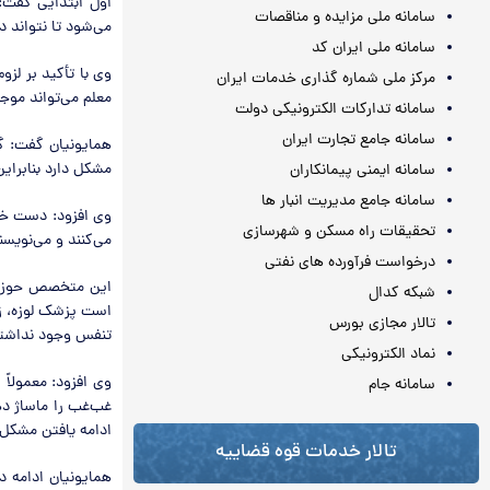
اول ابتدایی گفت:
سامانه ملی مزایده و مناقصات
می‌شود تا نتواند د
سامانه ملی ایران کد
وی با تأکید بر لز
مرکز ملی شماره گذاری خدمات ایران
معلم می‌تواند موج
سامانه تدارکات الکترونیکی دولت
سامانه جامع تجارت ایران
همایونیان گفت: گ
مشکل دارد بنابراین
سامانه ایمنی پیمانکاران
سامانه جامع مدیریت انبار ها
وی افزود: دست خط 
تحقیقات راه مسکن و شهرسازی
می‌کنند و می‌نویسن
درخواست فرآورده های نفتی
این متخصص حوزه به
شبکه کدال
است پزشک لوزه، زب
تالار مجازی بورس
تنفس وجود نداشته 
نماد الکترونیکی
وی افزود: معمولاً 
سامانه جام
غب‌غب را ماساژ ده
ادامه یافتن مشکل 
تالار خدمات قوه قضاییه
همایونیان ادامه د