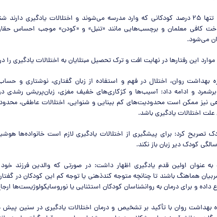
وی اظهار داشت: تنها ۲۵ درصد کودکانی که وارد مدرسه می‌شوند و اختلالات یادگیری دارن
اخت کافی معلمان و برچسب‌هایی مانند «تنبل» و «کودن» موجب احساس حقار
ن می‌شود.
موارد این رفتارها در نهایت افت و ترک تحصیل مبتلایان به اختلالات یادگیری را در 
هداشت روان، اختلال در فهم و استفاده از زبان گفتاری، نوشتاری و حساب 
 برشمرد و ادامه داد: آسیب‌ها و کژکاری‌های خفیف مغزی، زبان‌پریشی رشدی د
اهی نیز ممکن است محدودیت‌های کم بینایی و شنوایی، اختلالات عاطفی، محدو
علت اختلالات یادگیری باشد.
 تصریح کرد: برای پیشگیری از اختلالات یادگیری لازم است خانواده‌ها هوشیا
به عنوان اولین قدم یادگیری اظهار داشت: در صورتی که والدین فرزند خود
 مربیان هماهنگ باشند تا چنانچه متوجه کندذهنی یا توجه کم این کودکان در گفتا
اع داده و برای درمان به روانشناسان کودکان استثنایی یا نوروسایکولوژیست‌ها ارجا
هداشت روان با تأکید بر تشخیص و درمان اختلالات یادگیری در سنین پیش د