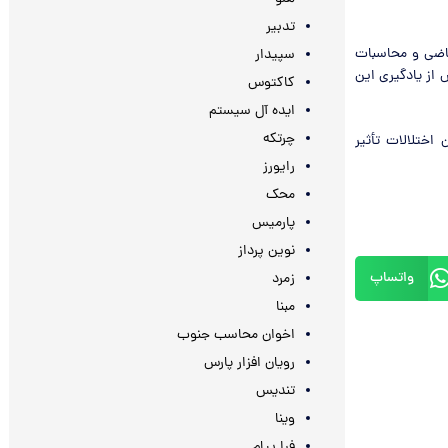
تدبیر
یاضی و محاسبات
سپیدار
علم پیش از یادگیری این
کاکتوس
ایده آل سیستم
چرتکه
اختلالات تأثیر
رایورز
محک
پارمیس
نوین پرداز
واتساپ
زمرد
مبنا
اخوان محاسب جنوب
رویان افزار پارس
تندیس
وینا
فرا پیام