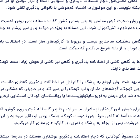
 گاهی دانش‌آموز دچار مشکلات دیداری و شنوایی است و قرار گرفتن او در ان
یکته بنویسد. و این موضوع به اشتباه کم‌هوشی یا ناتوانی یادگیری تلقی شود.
وم روان صحبت کردن معلمان به زبان رسمی کشور گفت: مسئله بومی بودن اهمیت زی
ب عدم فهم دانش‌آموزان شود. این مسئله به ویژه در دیکته و ریاضی بیشتر به چش
اهی مشکلات ساختاری نیست و مربوط به کارکردهای مغز است. در اختلالات یادگ
 درمان را از پایه شروع ‌می‌کنیم که حرکت است.
بد گاهی ناشی از اختلالات یادگیری و گاهی نیز ناشی از هوش زیاد است. کودکا
د خط بدی دارند.
داشت روان ارجاع به پزشک را گام اول در اختلالات یادگیری گفتاری دانست و ا
ان کوچک، گوشه‌های دندان و لپ کودک را بررسی کند و در صورتی که مشکلی در ا
باشد برای درمان به نوروسایکولوژیست‌ها یا روانشناسان کودکان استثنایی ارجاع
برای درمان این کودکان از مادران می‌خواهیم تا زیر گلو، لاله گوش، روی گوش، انت
ند. متأسفانه گاهی حرف زدن نادرست کودک، بانمک بودن او تلقی می‌شود و این
می‌شود. پس از ارجاع به پزشک و تمرین بر کارکردهای مغزی کار می‌کنیم.
اد: معمولاً کودکانی که دچار اختلالات یادگیری نوشتاری هستند در مدرسه بیشت