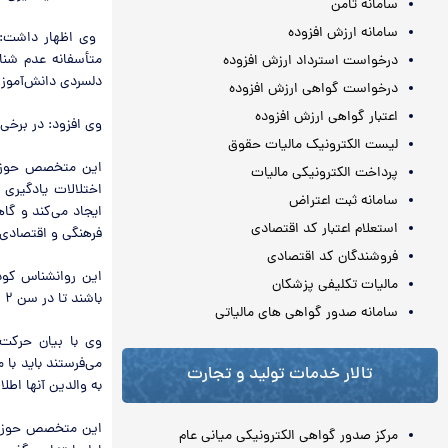
سامانه ثامن
سامانه ارزش افزوده
متأسفانه عدم شن
درخواست استرداد ارزش افزوده
دلسردی دانش‌آموزا
درخواست گواهی ارزش افزوده
اعتبار گواهی ارزش افزوده
وی افزود: در برخی 
لیست الکترونیک مالیات حقوق
این متخصص حوزه ب
پرداخت الکترونیکی مالیات
اختلالات یادگیری
سامانه ثبت اعتراض
ایجاد می‌کند و گ
استعلام اعتبار کد اقتصادی
فرهنگی و اقتصادی 
فروشندگان کد اقتصادی
این روانشناس کودک
مالیات تکلیفی پزشکان
باشند تا در سن ۲ سالگی کودک دیر زبان باز نکند.
سامانه صدور گواهی های مالیاتی
وی با بیان حرکت 
می‌فرستند باید با
تالار خدمات تولید و تجارت
به والدین آنها اطل
این متخصص حوزه ب
مرکز صدور گواهی الکترونیکی میانی عام