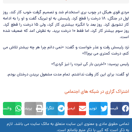
مردي قوي هيكل در چوب بري استخدام شد و تصميم گرفت خوب كار كند. روز
اول در جنگل، ۱۸ درخت را قطع كرد. رئيسش به او تبريك گفت و او را به ادامه
كار تشويق كرد. روز بعد با انگيزه بيشتري كار كرد، ولي ۱۵ درخت را قطع كرد.
روز سوم بيشتر كار كرد، اما فقط ۱۰ درخت بريد. به نظرش آمد كه ضعيف شده
است.
نزد رئيسش رفت و عذر خواست و گفت: «نمي دانم چرا هر چه بيشتر تلاش مي
كنم، درخت كمتري مي برم!!!»
رئيس پرسيد: «آخرين بار كي تبرت را تيز كردي؟»
او گفت: براي اين كار وقت نداشتم. تمام مدت مشغول بريدن درختان بودم.
اشتراک گزاری در شبکه های اجتماعی
فیسبوک
توییتر
ایمیل
تلگرام
پرینت
واتساپ
تمامی حقوق مادی و معنوی این سایت متعلق به مالک سایت می باشد. لازم
به ذکر است که کپی با ذکر منبع بلامانع است.