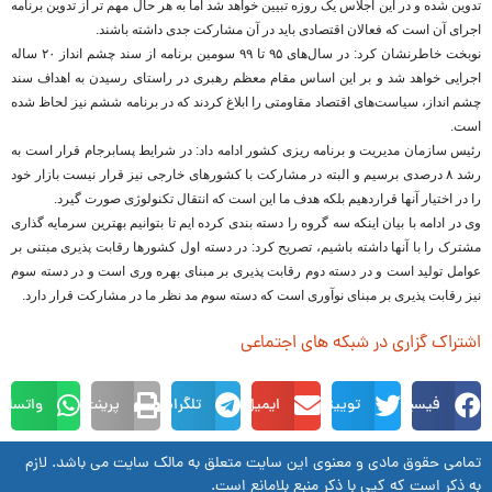
تدوین شده و در این اجلاس یک روزه تبیین خواهد شد اما به هر حال مهم تر از تدوین برنامه
اجرای آن است که فعالان اقتصادی باید در آن مشارکت جدی داشته باشند.
نوبخت خاطرنشان کرد: در سال‌های ۹۵ تا ۹۹ سومین برنامه از سند چشم انداز ۲۰ ساله
اجرایی خواهد شد و بر این اساس مقام معظم رهبری در راستای رسیدن به اهداف سند
چشم انداز، سیاست‌های اقتصاد مقاومتی را ابلاغ کردند که در برنامه ششم نیز لحاظ شده
است.
رئیس سازمان مدیریت و برنامه ریزی کشور ادامه داد: در شرایط پسابرجام قرار است به
رشد ۸ درصدی برسیم و البته در مشارکت با کشورهای خارجی نیز قرار نیست بازار خود
را در اختیار آنها قراردهیم بلکه هدف ما این است که انتقال تکنولوژی صورت گیرد.
وی در ادامه با بیان اینکه سه گروه را دسته بندی کرده ایم تا بتوانیم بهترین سرمایه گذاری
مشترک را با آنها داشته باشیم، تصریح کرد: در دسته اول کشورها رقابت پذیری مبتنی بر
عوامل تولید است و در دسته دوم رقابت پذیری بر مبنای بهره وری است و در دسته سوم
نیز رقابت پذیری بر مبنای نوآوری است که دسته سوم مد نظر ما در مشارکت قرار دارد.
اشتراک گزاری در شبکه های اجتماعی
فیسبوک
توییتر
ایمیل
تلگرام
پرینت
واتساپ
تمامی حقوق مادی و معنوی این سایت متعلق به مالک سایت می باشد. لازم
به ذکر است که کپی با ذکر منبع بلامانع است.