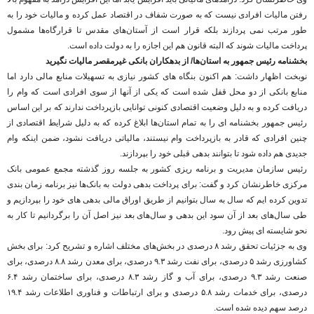
رفتن مالیات افرادی نیست که به صورت شفاف در اقتصاد عمل کرده و مالیات خود را به
طور مرتب نمی پردازند بلکه قرار است از آستان‌های مقدس تا قرارگاه‌ها مشمول
پرداخت مالیات شوند که البته قانون هم این اجازه را به دولت داده است.
بخشنامه رئیس جمهور به استان‌ها/ از بدهکاران بانکی غیرمقصر مالیات نگیرید
نوبخت اظهار داشت: هم اکنون بنگاه های کشور نیازی به تسهیلات منابع مالی دارد اما
منابع بانکی از دو محل قفل شده است که یکی از آنها از سوی افرادی است که وام را
دریافت کرده و به دلیل وضعیت اقتصادی کنونی توانایی بازپرداخت ندارند که بر این اساس
رئیس جمهور بخشنامه ای را به تمام استان‌ها ابلاغ کرده که به دلیل شرایط اقتصادی از
چنین افرادی که قادر به بازپرداخت وام نیستند، مالیاتی دریافت نشود، ضمن اینکه وام
جدیدی هم داده شود تا بتوانند بدهی قبلی خود را بپردازند.
رئیس سازمان مدیریت و برنامه ریزی کشور به جلسه روز گذشته مجمع عمومی بانک
مرکزی خاطرنشان کرد و گفت: برای پرداخت بدهی دولت به بانک‌ها نیز برنامه زمان بندی
تدوین کرده ایم که سال به سال بتوانیم از طریق اوراق مالی بدهی های خود را بپردازیم و
طی سال‌های بعد از آن سود این بدهی و سال‌های بعد نیز اصل آن را برگردانیم تا کار به
نحو شایسته ای پیش رود.
وی به جزئیات تحقق رشد ۸ درصدی در بخش‌های مختلف اشاره و تشریح کرد: برای بخش
کشاورزی رشد ۵ درصدی، برای نفت رشد ۹.۳ درصدی، برای معدن رشد ۸.۸ درصدی، برای
صنعت رشد ۹.۳ درصدی، برای آب و گاز رشد ۸.۳ درصدی، برای ساختمان رشد ۶.۴
درصدی، برای خدمات رشد ۵.۸ درصدی و برای ارتباطات و فناوری اطلاعات رشد ۱۹.۴
درصد سهم دیده شده است.