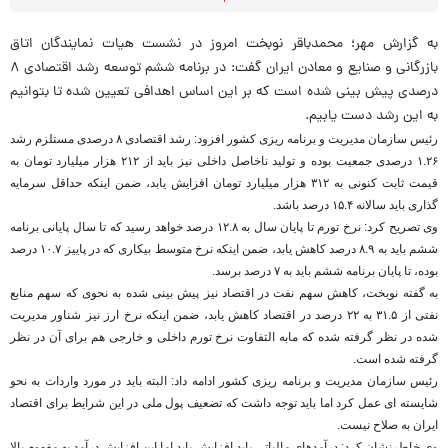
به گزارش مهر؛ محمدباقر نوبخت امروز در نشست هیات نمایندگان اتاق
بازرگانی و صنایع و معادن ایران گفت: در برنامه ششم توسعه رشد اقتصادی ۸
درصدی پیش بینی شده است که بر این اساس اهدافی تعیین شده تا بتوانیم
به این رشد دست یابیم.
رئیس سازمان مدیریت و برنامه ریزی کشور افزود: رشد اقتصادی ۸ درصدی مستلزم رشد
۱.۲۶ درصدی جمعیت بوده و تولید ناخاصل داخلی نیز باید از ۲۱۲ هزار میلیارد تومان به
قیمت ثابت کنونی به ۳۱۲ هزار میلیارد تومان افزایش یابد، ضمن اینکه حداقل سرمایه
گذاری باید سالانه ۱۵.۴ درصد باشد.
وی تصریح کرد: نرخ تورم تا پایان سال به ۱۲.۸ درصد خواهد رسید که تا سال پایانی برنامه
ششم باید به ۸.۹ درصد کاهش یابد، ضمن اینکه نرخ متوسط بیکاری که در پاییز ۱۰.۷ درصد
بوده، تا پایان برنامه ششم باید به ۷ درصد برسد.
به گفته نوبخت، کاهش سهم نفت در اقتصاد نیز پیش بینی شده به نحوی که سهم منابع
نفتی از ۳۱.۵ به ۲۲ درصد در اقتصاد کاهش یابد، ضمن اینکه نرخ ارز نیز شناور مدیریت
شده در نظر گرفته شده که مابه التفاوت نرخ تورم داخلی و خارجی هم برای آن در نظر
گرفته شده است.
رئیس سازمان مدیریت و برنامه ریزی کشور ادامه داد: البته باید در مورد واردات به نحو
شایسته ای عمل کرد اما باید توجه داشت که تضعیف پول ملی در این شرایط برای اقتصاد
ایران به صلاح نیست.
وی خاطرنشان کرد: درآمدهای مالیاتی باید افزایش یابد اما این افزایش درآمد به مفهوم بالا