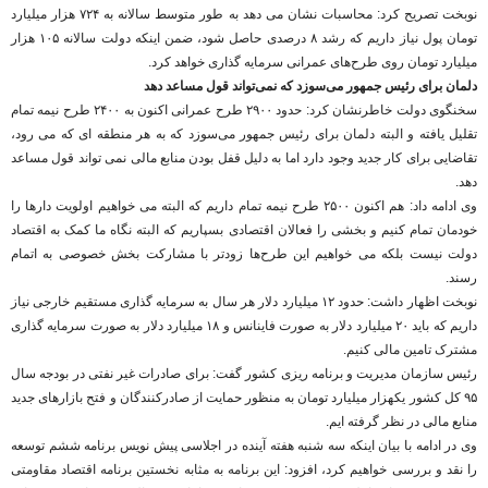
نوبخت تصریح کرد: محاسبات نشان می دهد به طور متوسط سالانه به ۷۲۴ هزار میلیارد
تومان پول نیاز داریم که رشد ۸ درصدی حاصل شود، ضمن اینکه دولت سالانه ۱۰۵ هزار
میلیارد تومان روی طرح‌های عمرانی سرمایه گذاری خواهد کرد.
دلمان برای رئیس جمهور می‌سوزد که نمی‌تواند قول مساعد دهد
سخنگوی دولت خاطرنشان کرد: حدود ۲۹۰۰ طرح عمرانی اکنون به ۲۴۰۰ طرح نیمه تمام
تقلیل یافته و البته دلمان برای رئیس جمهور می‌سوزد که به هر منطقه ای که می رود،
تقاضایی برای کار جدید وجود دارد اما به دلیل قفل بودن منابع مالی نمی تواند قول مساعد
دهد.
وی ادامه داد: هم اکنون ۲۵۰۰ طرح نیمه تمام داریم که البته می خواهیم اولویت دارها را
خودمان تمام کنیم و بخشی را فعالان اقتصادی بسپاریم که البته نگاه ما کمک به اقتصاد
دولت نیست بلکه می خواهیم این طرح‌ها زودتر با مشارکت بخش خصوصی به اتمام
رسند.
نوبخت اظهار داشت: حدود ۱۲ میلیارد دلار هر سال به سرمایه گذاری مستقیم خارجی نیاز
داریم که باید ۲۰ میلیارد دلار به صورت فاینانس و ۱۸ میلیارد دلار به صورت سرمایه گذاری
مشترک تامین مالی کنیم.
رئیس سازمان مدیریت و برنامه ریزی کشور گفت: برای صادرات غیر نفتی در بودجه سال
۹۵ کل کشور یکهزار میلیارد تومان به منظور حمایت از صادرکنندگان و فتح بازارهای جدید
منابع مالی در نظر گرفته ایم.
وی در ادامه با بیان اینکه سه شنبه هفته آینده در اجلاسی پیش نویس برنامه ششم توسعه
را نقد و بررسی خواهیم کرد، افزود: این برنامه به مثابه نخستین برنامه اقتصاد مقاومتی