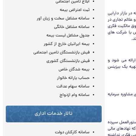
ابلاغ تامین اجتماعی
ثبت اعتراض بیمه
در بازار دارایی
سامانه مشاغل سخت و زیان آور
 علائم تجاری در
وق مالکیت فکری
سامانه مشاغل خانگی
رس یا شرکت های
جدول مشاغل لیست بیمه
د.
بیمه ایرانیان خارج از کشور
فیش بازنشستگان تامین اجتماعی
ارائه می شود و
فیش بازنشستگان کشوری
تهیه یک بیزینس
بیمه شدگان خاص
حساب یارانه خانوار
سامانه سهام عدالت
های مشاوره سرمایه
سامانه وام ازدواج
تالار خدمات اداری
ت فرابورس متذکر شد: نکته ای که وجود دارد این است که مطابق تبصره ماده ۳ دستورالعمل سپرده
که نهادهای مالی
سامانه کارکنان دولت
ی تخصصی دارایی فکری نداشته