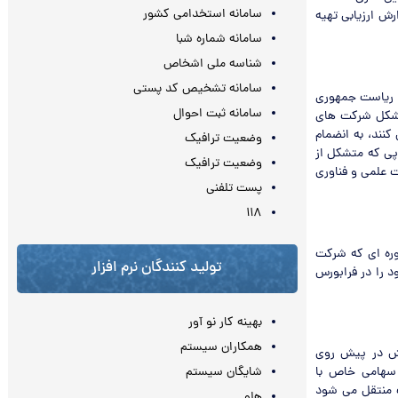
سامانه استخدامی کشور
ش ارزیابی تهیه
سامانه شماره شبا
شناسه ملی اشخاص
سامانه تشخیص کد پستی
ی ریاست جمهوری
سامانه ثبت احوال
ن شکل شرکت های
ز یا شرکت های تأمین سرمایه و مشاور سرمایه گذاری که اقدام به تهیه BP می کنند، به انضمام
وضعیت ترافیک
پی که متشکل از
وضعیت ترافیک
ت علمی و فناوری
پست تلفنی
۱۱۸
وره ای که شرکت
تولید کنندگان نرم افزار
د را در فرابورس
بهینه کار نو آور
همکاران سیستم
ش در پیش روی
شایگان سیستم
سهامی خاص با
 منتقل می شود
هلو