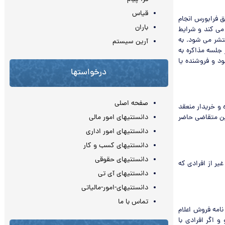
قیاس
 فرابورس انجام
باران
می کند و شرایط
نتشر می شود. به
آرین سیستم
جلسه مذاکره به
د و فروشنده یا
درخواستها
صفحه اصلی
و خریدار منعقد
دانستنیهای امور مالی
ین متقاضی حاضر
دانستنیهای امور اداری
دانستنیهای کسب و کار
دانستنیهای حقوقی
یر از افرادی که
دانستنیهای آی تی
دانستنیهای-امور-مالیاتی
تماس با ما
امه فروش اعلام
 اگر افرادی با