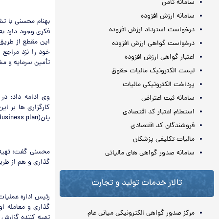
سامانه ثامن
سامانه ارزش افزوده
بهنام محسنی با تش
درخواست استرداد ارزش افزوده
فکری وجود دارد به
این مقطع از طریق 
درخواست گواهی ارزش افزوده
خود را نزد مراجع 
اعتبار گواهی ارزش افزوده
تأمین سرمایه و مشا
لیست الکترونیک مالیات حقوق
پرداخت الکترونیکی مالیات
وی ادامه داد: در
سامانه ثبت اعتراض
کارگزاری ها بر ا
استعلام اعتبار کد اقتصادی
پلن(Business plan) می کنند .
فروشندگان کد اقتصادی
مالیات تکلیفی پزشکان
سامانه صدور گواهی های مالیاتی
گذاری و هم از طری
تالار خدمات تولید و تجارت
گذاری و معامله او
مرکز صدور گواهی الکترونیکی میانی عام