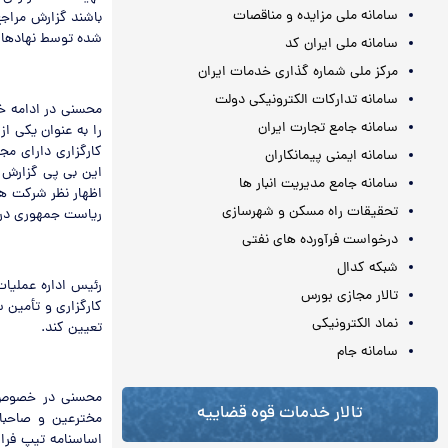
سامانه ملی مزایده و مناقصات
باشند گزارش مراجع
شده توسط نهادهای
سامانه ملی ایران کد
مرکز ملی شماره گذاری خدمات ایران
سامانه تدارکات الکترونیکی دولت
محسنی در ادامه خا
سامانه جامع تجارت ایران
را به عنوان یکی ا
سامانه ایمنی پیمانکاران
این بی پی گزارش 
سامانه جامع مدیریت انبار ها
اظهار نظر شرکت ها
تحقیقات راه مسکن و شهرسازی
ریاست جمهوری در 
درخواست فرآورده های نفتی
شبکه کدال
رئیس اداره عملیا
تالار مجازی بورس
کارگزاری و تأمین 
نماد الکترونیکی
تعیین کند.
سامانه جام
محسنی در خصوص 
تالار خدمات قوه قضاییه
مخترعین و صاحب
اساسنامه تیپ فر