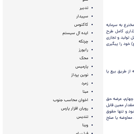
تدبیر
سپیدار
کاکتوس
یشگی از مخترع به سرمایه
ذاری کامل طرح
ایده آل سیستم
 تولید و تجاری
چرتکه
 خود را پیگیری
رایورز
محک
پارمیس
از طریق بیع یا
نوین پرداز
زمرد
مبنا
چهارم، عرضه حق
اخوان محاسب جنوب
مقدار معین قابل
رویان افزار پارس
ود و تنها حقوق
تندیس
 معاوضه یا صلح
وینا
فرا پیام