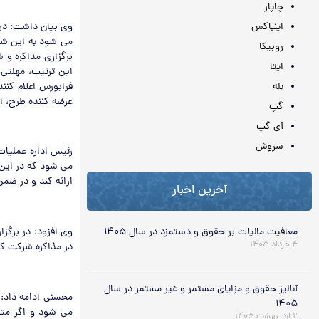
چاپار
وی بیان داشت: در 
اینباکس
می شود به این شکل
روبیکا
برگزاری مذاکره و 
ایتا
این ترتیب، مهلتی 
فرابورس اعلام کنن
بله
عرضه کننده طرح، ا
گپ
آی گپ
سروش
رئیس اداره عملیات
می شود که در این
ارائه کند و در ضم
آخرین اخبار
معافیت مالیات بر حقوق و دستمزد در سال ۱۴۰۵
وی افزود: در برگزا
۴ خرداد ۱۴۰۵
در مذاکره شرکت کر
آنالیز حقوق و مزایای مستمر و غیر مستمر در سال
محسنی ادامه داد: 
۱۴۰۵
می شود و اگر متق
۲ اردیبهشت ۱۴۰۵