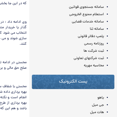
که در این جا بخشی
سامانه جستجوی قوانین
استعلام ممنوع الخروجی
سامانه خدمات قضایی
گذار یا خریدار م
سامانه ثنا
انتخاب می شود که
پلمپ دفاتر قانونی
سازی شوند و می خو
روزنامه رسمی
کنند.
ثبت شرکت ها
ثبت شرکتهای تعاونی
محسنی در ادامه ت
محاسبه مهريه
صلح حق مالی و بر 
پست الکترونیک
محسنی با شفاف سا
بهره برداری داده 
انجام است و نکته
یاهو
بهره برداری از طر
جی میل
باشد و هم این که ب
هات میل