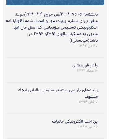
بخشنامه ۱۷۶۰۶ /۲۰۰/ص مورخ ۹۲/۱۰/۱۴(مـوعد
مـقرر بـرای تسلیم پرینت مهر و امضاء شده اظهـارنـامه
الـکترونیکـی تسلـیمی مـؤدیانـی کـه سال مال آنها
منتهی به عملکرد سالهای ۱۳۹۱و ۱۳۹۲ می
باشد(میانسالی))
۲۷ دی ۱۳۹۲
رفتار قورباغه‌اي
۱۰ مرداد ۱۳۹۲
واحدهای بازرسی ویژه در سازمان مالیاتی ایجاد
میشود.
۷ آبان ۱۳۹۴
پرداخت الکترونيکي ماليات
۲۶ تیر ۱۳۹۳