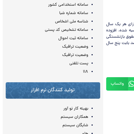
سامانه استخدامی کشور
سامانه شماره شبا
شناسه ملی اشخاص
زای هر یک سال
سامانه تشخیص کد پستی
ن محاسبه شده، افزوده
ه خدمت داشته باشد، حقوق بازنشستگی
سامانه ثبت احوال
بقه تعیین می‌شود، این در حالی است که پنج تا ۵/۲ درصد یعنی ۵/۱۲ درصد بابت پنج سال
وضعیت ترافیک
وضعیت ترافیک
پست تلفنی
۱۱۸
واتساپ
تولید کنندگان نرم افزار
بهینه کار نو آور
همکاران سیستم
شایگان سیستم
هلو