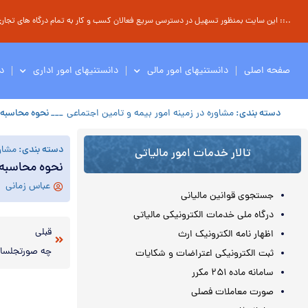
..:: این سایت بمنظور تسهیل در دسترسی سریع فعالان کسب و کار به تمام درگاه های تجاری ، 
صفحه اصلی
دانستنیهای امور مالی
دانستنیهای امور اداری
د
دسته بندی:
مشاوره در زمینه امور بیمه و تامین اجتماعی
___ نحوه محاسبه
دسته بندی:
مشاور
تالار خدمات امور مالیاتی
نحوه محاسبه 
عباس زمانی
جستجوی قوانین مالیانی
درگاه ملی خدمات الکترونیکی مالیاتی
قبلی
اظهار نامه الکترونیک ارث
چه صورتجلساتی
ثبت الکترونیکی اعتراضات و شکایات
سامانه ماده ۲۵۱ مکرر
صورت معاملات فصلی