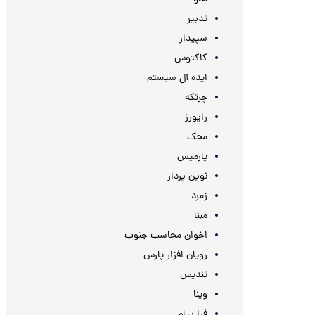
تدبیر
سپیدار
کاکتوس
ایده آل سیستم
چرتکه
رایورز
محک
پارمیس
نوین پرداز
زمرد
مبنا
اخوان محاسب جنوب
رویان افزار پارس
تندیس
وینا
فرا پیام