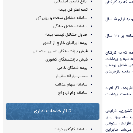
ابلاغ تامین اجتماعی
۱ این قانون، پیش‌بینی شده که به کارکنان
ثبت اعتراض بیمه
سامانه مشاغل سخت و زیان آور
فردی که ۳۵ سال سابقه خدمت داشته باشد حقوق بازنشستگی وی براساس ۳۰ سال تعیین شده و به ازای ۵ سال
سامانه مشاغل خانگی
جدول مشاغل لیست بیمه
پاداش پایان خدمت کارکنان یک ماه پاداش به ازای هر سال خدمت خواهد بود و به سال‌های اضافه بر ۳۰ سال
بیمه ایرانیان خارج از کشور
فیش بازنشستگان تامین اجتماعی
۱ این قانون، پیش‌بینی شده که به کارکنان
حاسبه و پرداخت
فیش بازنشستگان کشوری
اهی شاغل بوده و
بیمه شدگان خاص
ت مدت بازخریدی
حساب یارانه خانوار
سامانه سهام عدالت
بقه کاری آنها به بیش از ۳۰ سال می‌رسد، افزود: ، اگر افراد
سامانه وام ازدواج
داشته باشند، همچون قانون گذشته، پاداش آنها براساس ۳۰ سال خدمت پرداخت
تالار خدمات اداری
انون استخدام کشوری، افزایش
 ۳۰ سال سابقه داشت، ضریب سه، چهار و یا
درصد محاسبه می‌شد و این افزایش سنواتی
سامانه کارکنان دولت
ی‌شد، بنابراین