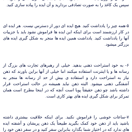
سپس یک کاغذ را به صورت تصادفی بردارید و آن ایده را پیاده سازی کنید.
۵-همه چیز را یادداشت کنید. هیچ ایده ای دور از دسترس نیست. هر ایده ای
در کار ارزشمند است برای اینکه این ایده ها فراموش نشود باید با جزییات
آنها را یادداشت کنید. یادداشت همین ایده ها منجر به شکل گیری ایده های
بزرگتر میشود.
۶- به خود استراحت ذهنی بدهید. خیلی از رهبرهای تجارت های بزرگ از
رسانه ها و یا اینترنت استفاده میکنند اما خیلی از آنها براین باورند که ذهن
نیاز به استراحت دارد و استفاده ی بیش از حد از رسانه ها منجر به
آشفتگی ذهنی میشود. البته ذهن نباید همیشه در حالت استراحت قرار
داشته باشد چو ذهن حقیقتاً پویا است آنچه که در اینجا مطرح است همان
تمرکز برای شکل گیری ایده های بهتر کاری است.
۷-ساعات خوشی را فراموش نکنید. برای اینکه خلاقیت بیشتری داشته
باشید باید از ذهن خود کمک بگیرید طبیعتاً یک ذهن پریشان و آشفته ایده
های ندارد که در اختیار شما بگذارد بنابراین سفر کنید و در سفر ذهن خود را