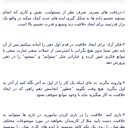
۱-دریافت های بصری. صرف نظر از مسئولیت، نقش و کاری که انجام
میدهید تجسم داده ها به شکل گیری ایده های جدید کمک میکند در واقع یک
بزار قدرتمند برای ایجاد خلاقیت دید وسیع و قدرت تجسم بالا است.
۲-فکر آزاد. برای ایجاد خلاقیت در قدم اول ذهن را آماده میکنیم پس از آن
باید ذهن شما بدون هیچ نگرانی یا استرسی از جملات منفی عبارت منفی یا
موانع فکری عبور کرده و عباراتی مثل “میتوانم” و “میشود” را در ذهن
پرورش دهد.
۳-وارونه بنگرید. به جای اینکه یک کار را از اول به آخر نگاه کنید از آخر به
اول بنگرید. هیچ وقت نگویید “چطور” انجامش دهم راهی که در ایجاد
خلاقیت به کار میگیرید نباید با وجود موانع متوقف بشود.
۴-بازی کنید. خلاقیت را در بازی کردن بیاموزید. در بازی ها میتوانید به
خلاقیت دست یابید مثلا از کارمندان بخواهید در مورد موضوعات مختلف
نظرشان را روی یک تکه کاغذ بنویسند یا ایده های کاری شان را بنویسند