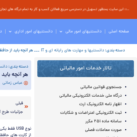
..:: این سایت بمنظور تسهیل در دسترسی سریع فعالان کسب و کار به تمام درگاه های تجاری ، 
صفحه اصلی
دانستنیهای امور مالی
دانستنیهای امور اداری
د
دسته بندی:
دانستنیها و مهارت های رایانه ای و IT
___ هر آنچه باید از حاف
دسته بندی:
دانست
تالار خدمات امور مالیاتی
هر آنچه باید 
عباس زمانی
جستجوی قوانین مالیانی
درگاه ملی خدمات الکترونیکی مالیاتی
قبلی
اظهار نامه الکترونیک ارث
جزئیات طرح آ
ثبت الکترونیکی اعتراضات و شکایات
سامانه ماده ۲۵۱ مکرر
نوع USB ف
صورت معاملات فصلی
از کارت های حافظه