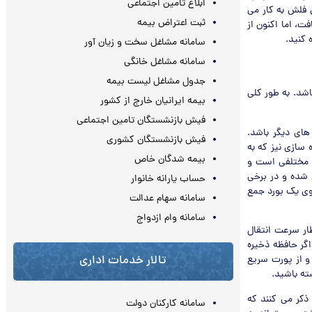
ابلاغ تامین اجتماعی
 فلش به کار می
ثبت اعتراض بیمه
ت، اما اکنون از
سامانه مشاغل سخت و زیان آور
سامانه مشاغل خانگی
جدول مشاغل لیست بیمه
شد. به طور کلی
بیمه ایرانیان خارج از کشور
فیش بازنشستگان تامین اجتماعی
لات مخصوص کارت های حافظه SD،microSD ،MMC یا مدل های دیگر باشد.
فیش بازنشستگان کشوری
 سازی نیز که به
بیمه شدگان خاص
 های مختلفی است و
ع شده و در برخی
حساب یارانه خانوار
ه است، همه چیز روی یک بورد جمع
سامانه سهام عدالت
سامانه وام ازدواج
ار سرعت انتقال
اگر حافظه ذخیره
تالار خدمات اداری
 و از پورت سریع
ذکر می کنند که
سامانه کارکنان دولت