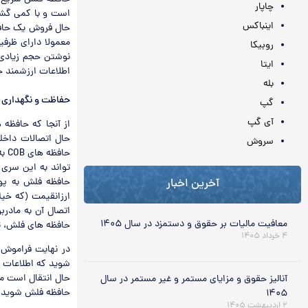
چاپار
است و با کمی گشت
اینباکس
روبیکا
نوشتن حجم زیادی 
ایتا
اطلاعات ارزشمند خ
بله
حفاظت و نگهداری
گپ
آی گپ
از آنجا که حافظه 
حال اتصالات داخل
سروش
حا
تواند به این سری 
آخرین اخبار
ارزانقیمت (که خیل
اتصال آن به مادرب
معافیت مالیات بر حقوق و دستمزد در سال ۱۴۰۵
حافظه های فلش، ث
۴ خرداد ۱۴۰۵
شوید که اطلاعات د
حال انتقال است م
آنالیز حقوق و مزایای مستمر و غیر مستمر در سال
حافظه فلش شوید.
۱۴۰۵
۲ اردیبهشت ۱۴۰۵