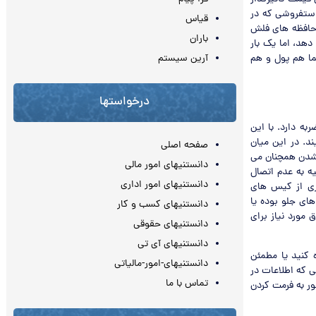
دستفروشی که در
قیاس
 این حافظه های فلش
باران
ش می دهد، اما یک بار
ما هم پول و هم
آرین سیستم
درخواستها
ه دارد. با این
د. در این میان
صفحه اصلی
خم شدن همچنان می
دانستنیهای امور مالی
ه به عدم اتصال
دانستنیهای امور اداری
 بسیاری از کیس های
های جلو بوده یا
دانستنیهای کسب و کار
مورد نیاز برای
دانستنیهای حقوقی
دانستنیهای آی تی
کردن حافظه فلش از سیستم از گزینه Safe Remove استفاده کنید یا مطمئن
دانستنیهای-امور-مالیاتی
ی که اطلاعات در
تماس با ما
ر به فرمت کردن