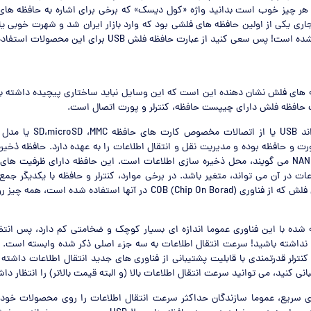
 هر چیز خوب است بدانید واژه «کول دیسک» که برخی برای اشاره به حافظه های
تجاری یکی از اولین حافظه های فلشی بود که وارد بازار ایران شد و شهرت خوبی یاف
پس سعی کنید از عبارت حافظه فلش USB برای این محصولات استفاده کنید.
 های فلش نشان دهنده این است که این وسایل نباید ساختاری پیچیده داشته با
ک حافظه فلش دارای چیپست حافظه، کنترلر و پورت اتصال است.
پورت شما می تواند USB یا از اتصا
ورت و حافظه بوده و مدیریت نقل و انتقال اطلاعات را به عهده دارد. حافظه ذخیره
آن حافظه NAND Flash می گویند، محل ذخیره سازی اطلاعات است. این حافظه دارای ظرفیت
ات در آن می تواند، متغیر باشد. در برخی موارد، کنترلر و حافظه با یکدیگر جم
دیگر از حافظه های فلش که از فناوری COB (Chip On Borad) در آنها استفاده شد
شده با این فناوری عموما اندازه ای بسیار کوچک و ضخامتی کم دارد، پس انتظ
نها نداشته باشید! سرعت انتقال اطلاعات به سه جزء اصلی ذکر شده وابسته است. 
نترلر قدرتمندی با قابلیت پشتیبانی از فناوری های جدید انتقال اطلاعات داشته
ی سریع، عموما سازندگان حداکثر سرعت انتقال اطلاعات را روی محصولات خود 