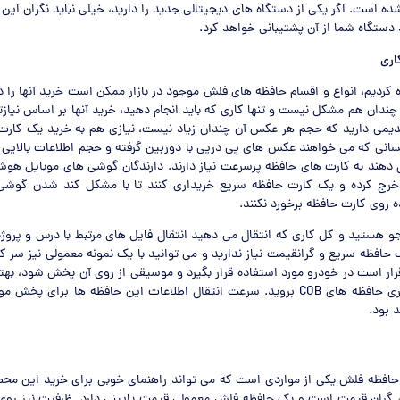
ده است. اگر یکی از دستگاه های دیجیتالی جدید را دارید، خیلی نباید نگران این 
د دستگاه شما از آن پشتیبانی خواهد کرد.
اری
 کردیم، انواع و اقسام حافظه های فلش موجود در بازار ممکن است خرید آنها را دش
ر چندان هم مشکل نیست و تنها کاری که باید انجام دهید، خرید آنها بر اساس نیاز
دیمی دارید که حجم هر عکس آن چندان زیاد نیست، نیازی هم به خرید یک کار
نی که می خواهند عکس های پی درپی با دوربین گرفته و حجم اطلاعات بالایی را
 دهند به کارت های حافظه پرسرعت نیاز دارند. دارندگان گوشی های موبایل هوشم
خرج کرده و یک کارت حافظه سریع خریداری کنند تا با مشکل کند شدن گوشی
 روی کارت حافظه برخورد نکنند.
جو هستید و کل کاری که انتقال می دهید انتقال فایل های مرتبط با درس و پروژ
حافظه سریع و گرانقیمت نیاز ندارید و می توانید با یک نمونه معمولی نیز سر ک
ار است در خودرو مورد استفاده قرار بگیرد و موسیقی از روی آن پخش شود، به
نمونه کوچک از سری حافظه های COB بروید. سرعت انتقال اطلاعات این حافظه ها برای
 بود.
افظه فلش یکی از مواردی است که می تواند راهنمای خوبی برای خرید این مح
گران قیمت است و یک حافظه فلش معمولی قیمت پایینی دارد. ظرفیت نیز روی 