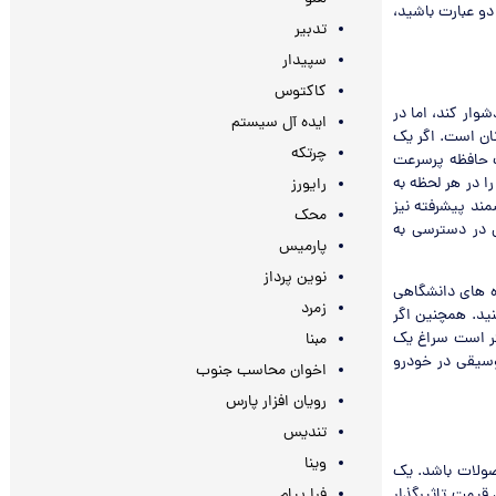
دو عبارت باشید،
تدبیر
سپیدار
کاکتوس
وار کند، اما در
ایده آل سیستم
تان است. اگر یک
چرتکه
ت حافظه پرسرعت
 در هر لحظه به
رایورز
ند پیشرفته نیز
محک
 در دسترسی به
پارمیس
نوین پرداز
ه های دانشگاهی
زمرد
نید. همچنین اگر
تر است سراغ یک
مبنا
 پخش موسیقی در خودرو
اخوان محاسب جنوب
رویان افزار پارس
تندیس
وینا
صولات باشد. یک
قیمت تاثیرگذار
فرا پیام