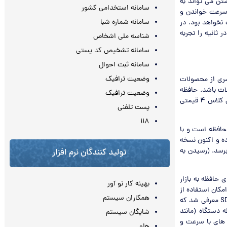
ریع، سرعت خواندن و نوشتن می تواند به
سامانه استخدامی کشور
 35 مگابایت در ثانیه برسد. در مورد حافظه های معمولی USB 2.0 و مدل های COB، سرعت خواندن و
سامانه شماره شبا
مناسب نخواهد بود. در
ز صد مگابایت در ثانیه را تجربه
شناسه ملی اشخاص
سامانه تشخیص کد پستی
سامانه ثبت احوال
وضعیت ترافیک
جود دارد، اما برای این سری از محصولات
حصولات باشد. حافظه
وضعیت ترافیک
Class 10 سریع ترین حافظه در میان کلاس های عرضه شده است و در مقایسه با یک حافظه معمولی کلاس 4 قیمتی
پست تلفنی
۱۱۸
ارت های حافظه است و با
ای حافظه نمایان می شود. استاندارد UHS مخفف عبارت Ultra High Speed بوده و اکنون نسخه
ند حداکثر به 104 مگابایت در ثانیه برسد. (رسیدن به
تولید کنندگان نرم افزار
بتدای ورود کارت های حافظه به بازار
بهینه کار نو آور
مکان استفاده از
همکاران سیستم
کارت های حافظه با ظرفیت بیشتر (مانند 4 گیگابیت) وجود نداشت و به همین دلیل استاندارد SDHC معرفی شد که
 دستگاه (مانند
شایگان سیستم
SDHC برای پشتیبانی از حافظه های با سرعت و
هلو