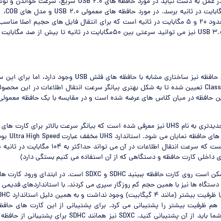
البته ممکن است در عمل به دست نیاید در مورد حافظه های USB 2.0 س
حدود 10 تا
نوشتن به ترتیب حدود 20 و 5 مگابایت در ثانیه است که برای انتقال فایل های حجیم اصلا 
مورد حافظه های USB 3.0 نیز می توانید سرعتی بین 50مگابایت در ثانیه تا بیش ا
در مورد کارت های حافظه نیز ساختاری مشابه با حافظه های فلش USB و
استانداردی به نام Class تعیین شده تا به شکل بهتری بیانگر سرعت انتقال اطلاعات در این م
بتازگی استاندارد جدیدتری به نام UHS نیز معرفی شده است که بیانگر سرعت بالاتر برای ک
نشان U روی کارت ه
UHS-I ارائه شده است که سرعت انتقال اطلاعات در آن می توا
 داخلی کارت حافظه و دستگاهی که از آن استفاده می کنیم بستگی دارد)
نشان دیگری که ممکن است روی کارت حافظه ببینید SDHC و SDXC است. در ا
 دستگاه ها نیز با همین حجم کم روزگار سپری می کردند. با استانداردهای قدیمی ا
هم ظرفیت بیشتر را پشتیبانی می کرد. برای پشتیبانی از این کارت های حافظه
دوربین دیجیتال) شما باید از آن پشتیبانی کنید. SDXC نیز همانند 