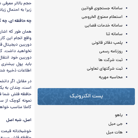
حجم بالاتر معرفی ش
سامانه جستجوی قوانین
زیرا به احتمال زیا
استعلام ممنوع الخروجی
چه حافظه ای، چه ک
سامانه خدمات قضایی
همان طور که اشاره
سامانه ثنا
واقع انجام این کا
پلمپ دفاتر قانونی
دوربین دیجیتال ق
نخواهید داشت. کسا
روزنامه رسمی
دوربین خود انتقال
ثبت شرکت ها
باید پول بیشتری 
ثبت شرکتهای تعاونی
اطلاعات ذخیره شده
محاسبه مهريه
در مقابل اگر دانش
است، چندان به یک 
حافظه فلش شما قر
پست الکترونیک
کاملا مناسب خواهد
یاهو
اصل، شبه اصل
جی میل
خوشبختانه قیمت ح
هات میل
حافظه فلش سریع، 