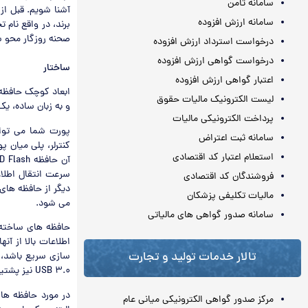
سامانه ثامن
آشنا شویم. قبل از
سامانه ارزش افزوده
برند، در واقع نام 
صحنه روزگار محو شده است! 
درخواست استرداد ارزش افزوده
درخواست گواهی ارزش افزوده
ساختار
اعتبار گواهی ارزش افزوده
ابعاد کوچک حافظه
لیست الکترونیک مالیات حقوق
و به زبان ساده، ی
پرداخت الکترونیکی مالیات
سامانه ثبت اعتراض
کنترلر، پلی میان پ
استعلام اعتبار کد اقتصادی
سرعت انتقال اطلاع
فروشندگان کد اقتصادی
مالیات تکلیفی پزشکان
می شود.
سامانه صدور گواهی های مالیاتی
حافظه های ساخته 
اطلاعات بالا از آ
تالار خدمات تولید و تجارت
سازی سریع باشد، ک
USB 3.0 نیز پشتیبانی کنید، می توانید سرعت انتقال اطلاعات بالا (و البته قیمت بالاتر) را انتظار داشته باشید.
در مورد حافظه ها
مرکز صدور گواهی الکترونیکی میانی عام