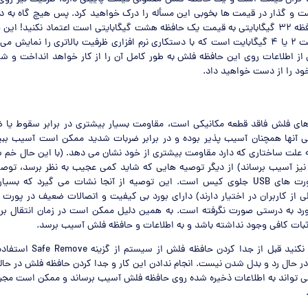
 و گذار در قیمت ها بخوبی این مسأله را درک خواهید کرد. پس هیچ گاه به 
حال فروش یک حافظه ۳۲ گیگابایتی به قیمت یک حافظه هشت گیگابایتی است اعتماد نکنید!
معمولا دارای ظرفیت ۲ یا ۴ گیگابایت است که با دستکاری نرم افزاری ظرفیت بالاتری را نمای
از اطلاعات روی این حافظه فلش به طور کامل آن را از کار خواهد انداخت و ش
ود را از دست خواهید داد.
های فلش فاقد قطعه مکانیکی است، مقاومت بسیار بیشتری در برابر سقوط یا ضرب
ی آنها همچنان آسیب پذیر بوده و در برابر ضربات شدید ممکن است آسیب ببین
فظه های COB به علت ساختاری که دارد مقاومت بیشتری از خود نشان می دهد. (با این حال 
نیز آسیب برساند) از دیگر توصیه هایی که شاید کمی عجیب به نظر برسد، توصی
حافظه فلش به پورت های USB جلوی کیس است. این توصیه از آنجا نشات می گیرد که
ی از کاربران در اختیار دارند) دارای بورد بی کیفیت و اتصالات ضعیف در پورت 
ورد به درستی صورت نگرفته است. به همین دلیل ممکن است در زمان انتقال برق 
بات کافی وجود نداشته باشد و به اطلاعات و حافظه فلش آسیب برسد.
در نهایت فراموش نکنید قبل از جدا 
ر حال رد و بدل شدن نیست. انجام ندادن این کار و جدا کردن حافظه فلش در حال
ی تواند به اطلاعات ذخیره شده روی حافظه فلش آسیب برساند و ممکن است مجبو