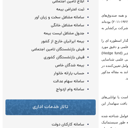
ابلاغ تامین اجتماعی
ثبت اعتراض بیمه
و همه صندوق‌های
سامانه مشاغل سخت و زیان آور
سرمایه‌گذاری مشترک و نیز شرکت‌هایی که دارای سابقه بیش از ۳۰ سال حضور در بورس طی ۸۵ سال اخیر (۱۹۲۶-۲۰۱۱) بوده‌اند
سامانه مشاغل خانگی
 شرکت برکشایر به
جدول مشاغل لیست بیمه
بیمه ایرانیان خارج از کشور
گذار اسطوره ای را
علمی و دقیق مورد
فیش بازنشستگان تامین اجتماعی
بررسی قرار نگرفته است. اخیرا برخی از اساتید دانشگاه‌های نیویورک و ییل که از مدیران ارشد صندوق خطرپذیر (Hedge fund)
فیش بازنشستگان کشوری
 روشی علمی شناسایی
بیمه شدگان خاص
Empirical Finance) تلاش شده تا نقش عوامل تعیین‌کننده در
د به مقاله مذکور
حساب یارانه خانوار
د.
سامانه سهام عدالت
سامانه وام ازدواج
گذاری وی ناشی از این است که وی یک تحلیلگر سهام (Stock-picker) ماهر است یا توانایی‌های
افت سهامدار این
تالار خدمات اداری
 عوامل شناخته شده
 به طور سیستماتیک
سامانه کارکنان دولت