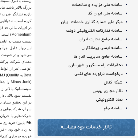
ریسک بالاتری نسبت ب
سامانه ملی مزایده و مناقصات
بزرگ بالاتر باشد. بن
سامانه ملی ایران کد
بازده نشانگر قدرت 
کرده است، نه توانایی 
مرکز ملی شماره گذاری خدمات ایران
سامانه تدارکات الکترونیکی دولت
(omentum
سامانه جامع تجارت ایران
سامانه ایمنی پیمانکاران
می‌شود و در حقیقت 
سامانه جامع مدیریت انبار ها
معمای شرکت برکشایر 
تحقیقات راه مسکن و شهرسازی
درخواست فرآورده های نفتی
Beta و- QMJ (Quality
شبکه کدال
(us-Junk
سیستماتیک بالاتر از
تالار مجازی بورس
تقسیم سود بالایی دارن
نماد الکترونیکی
در این تحقیق نشان دا
سامانه جام
سهام، شرکت‌هایی را بر
شرکت‌هایی با جریان 
P/E پایین) خریداری می‌کند.
تالار خدمات قوه قضاییه
خورده خریداری کنم!» 