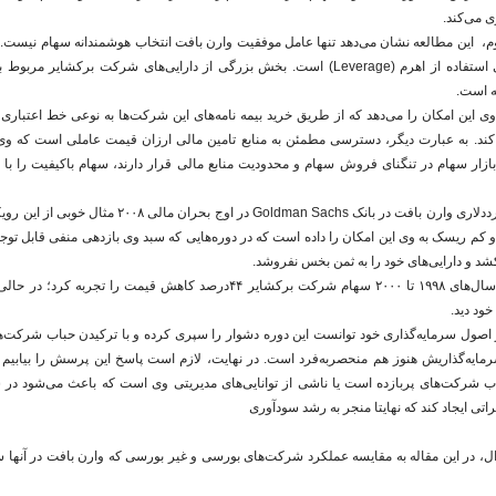
 می‌کند.
، این مطالعه نشان می‌دهد تنها عامل موفقیت وارن بافت انتخاب هوشمندانه سهام نیست. 
در عملکرد موفق وی استفاده از اهرم (Leverage) است. بخش بزرگی از دارایی‌های شرکت برکشای
ه است.
 وی این امکان را می‌دهد که از طریق خرید بیمه نامه‌های این شرکت‌ها به نوعی خط اعتبار
ند. به عبارت دیگر، دسترسی مطمئن به منابع تامین مالی ارزان قیمت عاملی است که وی 
ازار سهام در تنگنای فروش سهام و محدودیت منابع مالی قرار دارند، سهام باکیفیت را با 
سرمایه‌گذاری ۵ میلیارددلاری وارن بافت در بانک Goldman Sachs در او
 و کم ریسک به وی این امکان را داده است که در دوره‌هایی که سبد وی بازدهی منفی قابل تو
د و دارایی‌های خود را به ثمن بخس نفروشد.
به عنوان مثال، طی سال‌های ۱۹۹۸ تا ۲۰۰۰ سهام شرکت برکشایر ۴۴درصد کاهش قیمت ر
ر اصول سرمایه‌گذاری خود توانست این دوره دشوار را سپری کرده و با ترکیدن حباب شرکت‌ها
ایه‌گذاریش هنوز هم منحصربه‌فرد است. در نهایت، لازم است پاسخ این پرسش را بیابیم که 
اب شرکت‌های پربازده است یا ناشی از توانایی‌های مدیریتی وی است که باعث می‌شود در
اتی ایجاد کند که نهایتا منجر به رشد سودآوری
ال، در این مقاله به مقایسه عملکرد شرکت‌های بورسی و غیر بورسی که وارن بافت در آنها س