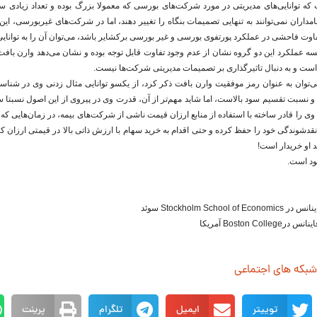
 که توانایی‌های مدیریتی در مورد شرکت‌های بورسی که معمولا بزرگ بوده و تعداد زیادی سه
امداران نمی‌توانند به تنهایی تصمیمات بنگاه را تغییر دهند، اما در شرکت‌های غیربورسی، این 
فاوت فاحشی در عملکرد پورتفوی بورسی و غیر بورسی برکشایر باشد، می‌توان آن را به توانایی
سه عملکرد این دو گروه نشان از عدم وجود تفاوت قابل توجه بوده و نشان می‌دهد وارن باف
ی‌توان به عنوان رمز موفقیت وارن بافت ذکر کرد، از یکسو توانایی مثال زدنی وی در شناس
 نسبت تقسیم سود بالاست، اما شاید مهم‌تر از آن، قدرت وی در پیروی از این اصول نسبتا س
ی را قادر ساخته با استفاده از منابع ارزان قیمت ناشی از شرکت‌های بیمه، در زمان‌هایی که 
د، نقدشوندگی خود را حفظ کرده و حتی اقدام به خرید سهام با ارزش ذاتی بالا در قیمتی ارزان 
 او خریدار است!
جود است.
Stockholm Scho سوئد
Boston C آمریکا
 شبکه های اجتماعی
توییتر
ایمیل
تلگرام
پرینت