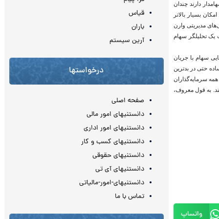
امدار دارند چندان
قیاس
امکان بسیار بالاتر
باران
‌های مدیریتی وارن
ت یک تحلیلگر سهام
آرین سیستم
ایی سهام با جریان
درخواستها
اده حتی در بدترین
همه سرمایه‌گذاران
کند. به قول معروف،
صفحه اصلی
دانستنیهای امور مالی
دانستنیهای امور اداری
دانستنیهای کسب و کار
دانستنیهای حقوقی
دانستنیهای آی تی
دانستنیهای-امور-مالیاتی
تماس با ما
واتساپ