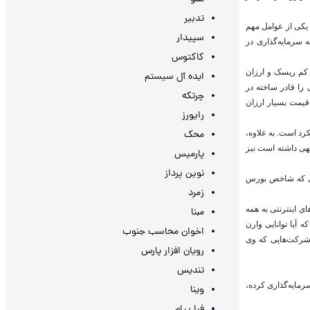
تدبیر
یکی از عوامل مهم
سپیدار
ر مربوط به سرمایه‌گذاری در
کاکتوس
ی کم ریسک و ارزان
ایده آل سیستم
را قادر ساخته در
چرتکه
قیمت بسیار ارزان
رایورز
محک
ج بحران مالی ۲۰۰۸ مثال خوبی از این رویکرد است. به علاوه،
جهی داشته است نیز
پارمیس
نوین پرداز
ا تجربه کرد؛ در حالی که شاخص بورس
زمرد
ی اینترنتی به همه
مبنا
آیا توانایی وارن
اخوان محاسب جنوب
 شرکت‌هایی که وی
رویان افزار پارس
تندیس
رمایه‌گذاری کرده،
وینا
فرا پیام