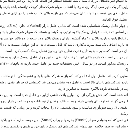
ه سهام شرکت‌های بزرگ داشته باشد، طبیعتا انتظار این است که بازده این شرکت‌ها نیز 
ابراین اگر یک مدیر سرمایه‌گذاری صرفا با انتخاب سهام شرکت‌های کوچک توانسته باشد بازده با
تحلیل بالای وی نیست و تنها نشان می‌دهد که وی بازده بالای کسب شده را در ازای تحم
تحلیل فوق العاده.
M) است. بر اساس تحقیقات، عوامل ریسک بالا به ترتیب به گونه ای هستند که سهام شرکت‌های با بتای 
نسبت قیمت به عایدی (P/E) پایین و بازده بالا در ۱۲ ماه گذشته، دارای ریسک بالاتر و در نتیجه بازده بالاتر
بازدهی است که مدیر سبد به دلیل قدرت تحلیل خود و بدون تحمل ریسک کسب کرده است.
در این است که بازده بالای این شرکت ارتباطی به این چهار عامل ریسک ندارد و به عبا
عواملی غیر از عوامل ریسک م
Min را شناسایی کرده اند. عامل اول ادعا می‌کند که بازده شرکت‌های با بتای (همبستگی با نوسانات 
 بازده شرکت‌های با بتای بالا است و عامل دوم نشان می‌دهد شرکت‌هایی که جریان نقدی، ر
د، در بلندمدت بازده بالاتری نسبت به سایرین دارند.
ده شده است که بخش بزرگی از بازده وارن بافت ناشی از این دو عامل جدید است. به این معن
می گزیند که اولا بتای پایینی دارند و به اصطلاح چندان از نوسانات و جو حاکم بر بازار پیروی ن
نقدی بالا، رشد سودآوری مناسب و سود تقسیمی بالا را انتخاب کرده و در زمانی که قیمت م
به زبان خود وی: «فرقی نمی‌کند که بخواهم سهام (Stocks) بخرم یا جوراب (cks
بنابراین، به طور خلاصه، وی سهام شرکت‌های کم ریسک دارای جریان نقدی و تقسیم سود بالا 