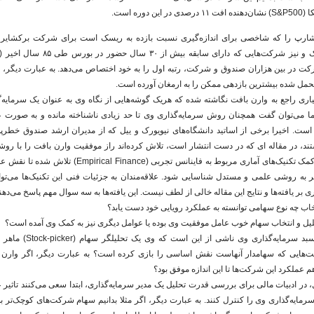
دوره است.
ارپ را که شاخصی برای اندازه‌گیری نسبت بازده به ریسک است برای شرکت برکشایر 
کت در بین هزاران صندوق و شرکت، رتبه اول را به خود اختصاص می‌دهد. به عبارت دیگر،
حمل شده بیشترین بازدهی ممکن را به ارمغان آورده است.
یاری راجع به وارن بافت نگاشته شده که هریک گوشه‌هایی از نگاه وی به عنوان یک سرمایه‌
ما می‌توان گفت همچنان روش سرمایه‌گذاری وی تا حد زیادی ناشناخته مانده و به صورت 
A نیز هستند، در مقاله ای که در دست انتشار است، تلاش کرده‌اند راز موفقیت وارن بافت را با
کنند. در این مقاله با کمک تکنیک‌های آماری مربوط به فاینانس تجربی (
به روشی علمی و مستدل شناسایی شود. علاقه‌مندان به جزئیات فنی این تکنیک‌ها می‌توانن
ی بر یافته‌ها و نتایج این مقاله خالی از لطف نیست. این یافته‌ها به سه سوال مهم پاسخ می‌دهن
نتخاب چه نوع سهامی توانسته به عملکرد رویایی خود دست یابد؟
 تحلیل و انتخاب سهام خوب عامل موفقیت وی بوده یا عوامل دیگری نیز به کمک وی آمده است؟
ثالثا، آیا بازده بالای سبد سرمایه‌
‌هایی که سهامدار آنهاست نقش اساسی را بازی کرده است؟ به عبارت دیگر، اگر وارن ب
هم عملکرد این شرکت‌ها تا این اندازه موفق بود؟
 در ادبیات مالی برای بررسی قدرت تحلیل یک مدیر سرمایه‌گذاری، ابتدا سعی می‌کنند تاثیر
رمایه‌گذاری وی را کنترل کنند. به عبارت دیگر، اگر مثلا بدانیم سهام شرکت‌های کوچک‌تر