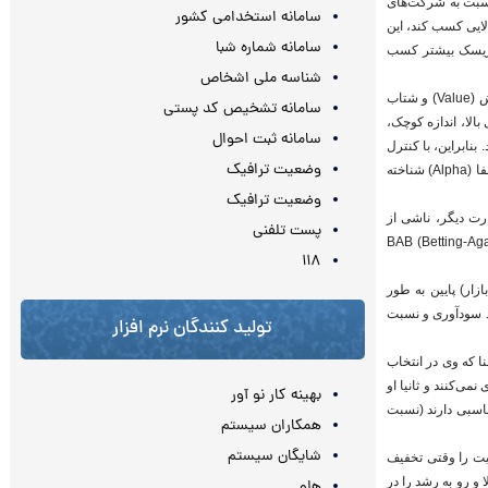
نسبت به شرکت‌های
سامانه استخدامی کشور
لایی کسب کند، این
سامانه شماره شبا
ل ریسک بیشتر کسب
شناسه ملی اشخاص
در ادبیات مالی حداقل چهار عامل ریسک شناسایی شده است که شامل عامل بازار (Market)، اندازه (Size)، ارزش (Value) و شتاب
سامانه تشخیص کد پستی
بالا، اندازه کوچک،
سامانه ثبت احوال
 خواهند بود. بنابراین، با کنترل
وضعیت ترافیک
این چهار عامل، هرآنچه بازده اضافی یک سبد سرمایه‌گذاری باشد که قابل نسبت دادن به این عوامل نیست به نام آلفا (Alpha) شناخته
وضعیت ترافیک
رت دیگر، ناشی از
پست تلفنی
ذکور است. در دو سال اخیر، تحقیقات جدید دو عامل جدید بازده به نام‌های (BAB (Betting-Against-
۱۱۸
بازار) پایین به طور
شد سودآوری و نسبت
تولید کنندگان نرم افزار
ا که وی در انتخاب
می‌کنند و ثانیا او
بهینه کار نو آور
ناسبی دارند (نسبت
همکاران سیستم
شایگان سیستم
So)، من دوست دارم کالای باکیفیت را وقتی تخفیف
و رو به رشد را در
هلو