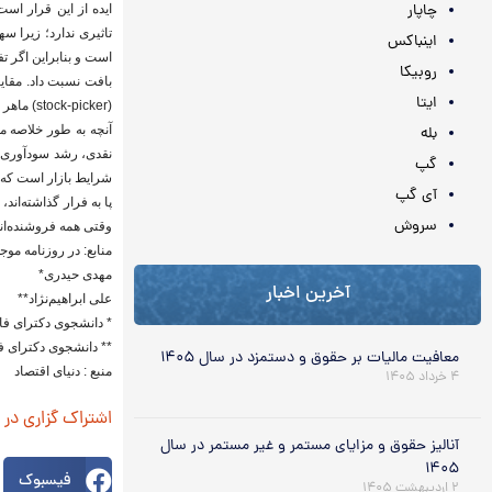
چاپار
ایده از این قرار است
تاثیری ندارد؛ زیرا سه
اینباکس
است و بنابراین اگر ت
روبیکا
بافت نسبت داد. مقای
ایتا
(stock-picker) ماهر است و به دنبال تاثیرگذاری بر تصمیمات مدیریتی شرکت‌ها نیست.
آنچه به طور خلاصه م
بله
نقدی، رشد سودآوری و
گپ
شرایط بازار است که و
آی گپ
پا به فرار گذاشته‌ان
سروش
وقتی همه فروشنده‌اند
منابع: در روزنامه مو
مهدی حیدری*
آخرین اخبار
علی ابراهیم‌نژاد**
* دانشجوی دکترای فاینانس در ol of Economics
** دانشجوی دکترای فاینانس درollege
معافیت مالیات بر حقوق و دستمزد در سال ۱۴۰۵
منبع : دنیای اقتصاد
۴ خرداد ۱۴۰۵
اشتراک گزاری در
آنالیز حقوق و مزایای مستمر و غیر مستمر در سال
۱۴۰۵
فیسبوک
۲ اردیبهشت ۱۴۰۵