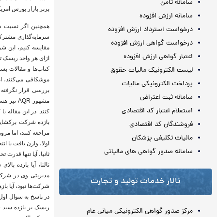
سامانه ثامن
برتر بازار بورس امریکا (S&P500) نشان‌دهنده افت ۱۱ درصدی در این 
سامانه ارزش افزوده
همچنین اگر نسبت ش
درخواست استرداد ارزش افزوده
درخواست گواهی ارزش افزوده
مقایسه کنیم، این شر
اعتبار گواهی ارزش افزوده
ازای هر واحد ریسک ت
لیست الکترونیک مالیات حقوق
کتاب‌ها و مقالات بس
موشکافی می‌کنند، ا
پرداخت الکترونیکی مالیات
سامانه ثبت اعتراض
مشهور QR
استعلام اعتبار کد اقتصادی
بازده شرکت برکشایر 
فروشندگان کد اقتصادی
مراجعه کنند، اما مرور
مالیات تکلیفی پزشکان
اولا، وارن بافت با ا
سامانه صدور گواهی های مالیاتی
ثانیا، آیا تنها قدرت
مدیریتی وی در شرکت
تالار خدمات تولید و تجارت
شرکت‌ها نبود، آیا باز
در پاسخ به سوال اول،
ریسک بر بازده سبد س
مرکز صدور گواهی الکترونیکی میانی عام