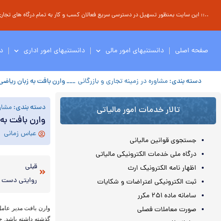
..:: این سایت بمنظور تسهیل در دسترسی سریع فعالان کسب و کار به تمام درگاه های تجاری ، 
صفحه اصلی
دانستنیهای امور مالی
دانستنیهای امور اداری
د
دسته بندی:
مشاوره در زمینه تجاری و بازرگانی
___ وارن بافت به زبان ریاضی
دسته بندی:
مشاور
تالار خدمات امور مالیاتی
وارن بافت به 
عباس زمانی
جستجوی قوانین مالیانی
درگاه ملی خدمات الکترونیکی مالیاتی
قبلی
اظهار نامه الکترونیک ارث
روایتی دست ا
ثبت الکترونیکی اعتراضات و شکایات
سامانه ماده ۲۵۱ مکرر
صورت معاملات فصلی