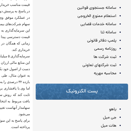
قیمت مناسب خریداری
سامانه جستجوی قوانین
در پاسخ به پرسش دوم
استعلام ممنوع الخروجی
سامانه خدمات قضایی
سهام شرکت‌های بیم
این سرمایه‌گذاری به
سامانه ثنا
قیمت دسترسی پیدا ک
پلمپ دفاتر قانونی
زمانی که همگان در ب
روزنامه رسمی
خریداری کند.
ثبت شرکت ها
این منابع مالی ارزان
ثبت شرکتهای تعاونی
دست از اصول خود نکش
محاسبه مهريه
بازده ۳۲ درصدی را به خود دید.
اما وی با پافشاری ب
پست الکترونیک
ثابت کند که روش سرم
بافت مربوط به انتخ
سهامدار آنهاست تغییر
یاهو
می‌شود.
جی میل
برای پاسخ به این سو
هات میل
پرداخته است.