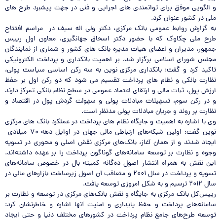
و الگویی موفق برای توانمندی های اجرایی و فنی در جهت پیشبرد طرح های
ملی در کشور عنوان کرد.
به گزارش روابط عمومی بانک مرکزی، دکتر ولی اله سیف در مراسم افتتاح
طرح ملی چکاوک که با حضور دکتر اسحاق جهانگیری، معاون اول رییس
جمهور، مدیران و اعضای هیات مدیره بانک های کشور و شماری از نمایندگان
مجلس شورای اسلامی برگزار شد، بر اهمیت بانکداری و پرداخت الکترونیکی
تاکید کرد و گفت: بانکداری مرکزی نوین به سه رکن اساسی سیاست پولی،
نظارت بانکی و نظام های پرداخت تقسیم می شود که دو رکن اول بر حفظ
ارزش پول، ثبات مالی و ارتقای اعتماد عمومی در سطح نظام بانکی تمرکز دارند
و در رکن سوم، تسهیلات مبادلات پولی و سهولت گردش پول در اقتصاد و
نظارت بر روند و جریان مبادلات پولی مدنظر است.
وی با اشاره به اهمیت و جایگاه نظام های پرداخت در عملکرد بانک های مرکزی
نوین گفت: اولین شبکه‌های ارتباطی مالی جهان در اوایل دهه ۷۰ میلادی
ایجاد شدند و از همان آغاز، بانک‌های مرکزی نقش اصلی و محوری در تسویه
وجوه و نظارت بر توسعه سامانه‌های گوناگون پرداخت را بر عهده داشته‌اند.
این نقش به همراه انتشار اصول ده‌گانه کمیته بال در خصوص سامانه‌های
تسویه و پرداخت در سال ۲۰۰۱ و متعاقب آن اصول زیرساخت بازارهای مالی در
سال ۲۰۱۲ ترسیم و به شکل امروزی توسعه یافت.
رییس‌کل بانک مرکزی به جایگاه و نقش بانک‌های مرکزی در توسعه و نظارت بر
سامانه‌های پرداخت و حفظ پایداری و امنیت آنها اشاره و خاطرنشان کرد:
توسعه طرح‌های جامع نظام پرداخت در کشورهای مختلف دنیا و حتی ایجاد