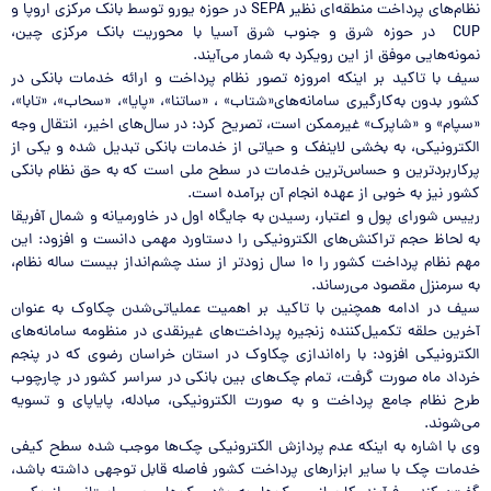
نظام‌های پرداخت منطقه‌ای نظیر SEPA در حوزه یورو توسط بانک مرکزی اروپا و
CUP در حوزه شرق و جنوب شرق آسیا با محوریت بانک مرکزی چین،
نمونه‌هایی موفق از این رویکرد به شمار می‌آیند.
سیف با تاکید بر اینکه امروزه تصور نظام پرداخت و ارائه خدمات بانکی در
کشور بدون به‌کارگیری سامانه‌های«شتاب» ، «ساتنا»، «پایا»، «سحاب»، «تابا»،
«سپام» و «شاپرک» غیرممکن است، تصریح کرد: در سال‌های اخیر، انتقال وجه
الکترونیکی، به بخشی لاینفک و حیاتی از خدمات بانکی تبدیل شده و یکی از
پرکاربردترین و حساس‌ترین خدمات در سطح ملی است که به حق نظام بانکی
کشور نیز به خوبی از عهده انجام آن برآمده است.
رییس شورای پول و اعتبار، رسیدن به جایگاه اول در خاورمیانه و شمال آفریقا
به لحاظ حجم تراکنش‌های الکترونیکی را دستاورد مهمی دانست و افزود: این
مهم نظام پرداخت کشور را ۱۰ سال زودتر از سند چشم‌انداز بیست ساله نظام،
به سرمنزل مقصود می‌رساند.
سیف در ادامه همچنین با تاکید بر اهمیت عملیاتی‌شدن چکاوک به عنوان
آخرین حلقه تکمیل‌کننده زنجیره پرداخت‌های غیرنقدی در منظومه سامانه‌های
الکترونیکی افزود: با راه‌اندازی چکاوک در استان خراسان رضوی که در پنجم
خرداد ماه صورت گرفت، تمام چک‌های بین بانکی در سراسر کشور در چارچوب
طرح نظام جامع پرداخت و به صورت الکترونیکی، مبادله، پایاپای و تسویه
می‌شوند.
وی با اشاره به اینکه عدم پردازش الکترونیکی چک‌ها موجب شده سطح کیفی
خدمات چک با سایر ابزارهای پرداخت کشور فاصله قابل توجهی داشته باشد،