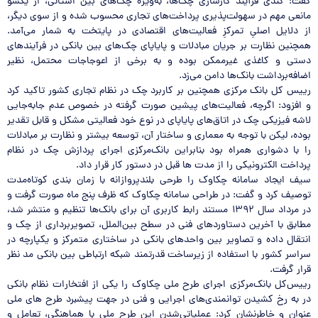
گفت: کندی فرآیند کارسازی چک‌ها، به‌ویژه چک‌های بین استانی، از یکسو
مانعی مهم در سهولت‌پذیری پرداخت‌های تجاری محسوب شده و از سوی دیگر،
از دلایل اصلیِ تمرکزِ فعالیت‌های اقتصادی در پایتخت به شمار می‌آمد.
همچنین نظارت بر جریان مبادلات و پایاپای چک‌های بین بانکی در فرآیندهای
دستی و کاغذی غیرممکن بوده و به برخی از اعوجاجات محتمل، نظیر
اضافه‌برداشت بانک‌ها دامن می‌زد.
رییس کل بانک مرکزی همچنین بر کاربرد چک در نظام تجاری کشور تاکید کرد
و افزود: اگرچه، فعالیت‌های پیشین صورت گرفته در خصوص عدم جابه‌جایی
لاشه فیزیکی چک در اتاق‌های پایاپای در نوع خود فعالیتی مشکل و قابل تقدیر
بوده، لیکن با توجه به معماری و ساختار آن، توسعه بیشتر و نظارت بر مبادلات
را با دشواری همراه بود بنابراین بانک‌مرکزی اجرای پردازش چک در نظام
پرداخت الکترونیکی را از مدت ها قبل در دستور کار قرار داد.
سیف ایجاد سامانه چکاوک را طرحی بلندپروازانه با زمان بندی کوتاه‌مدت
توصیف کرد و گفت: در طراحی سامانه چکاوک که ظرف پنج ماه صورت گرفت و
در مرداد سال ۱۳۹۲ مستند رابط کاربری آن برای بانک‌ها تنظیم و منتشر شد،
مطابق با آخرین دستاوردهای فنی در سطح بین‌الملل، تصویربرداری از چک و
انتقال داده و تصاویر بین واحدهای بانکی در ساختاری متمرکز و یکپارچه در
سراسر کشور با استفاده از زیرساخت قدرتمند شبکه ارتباطی بین بانکی مد نظر
قرار گرفت.
رییس‌کل بانک‌مرکزی اجرای طرح ملی چکاوک را یکی از افتخارات نظام بانکی
در به رخ کشیدن توانمندی‌های اجرایی و فنی در جهت پیشبرد طرح های ملی
عنوان و خاطرنشان کرد: عملیاتی‌شدن این طرح ملی با هماهنگی، تعامل و