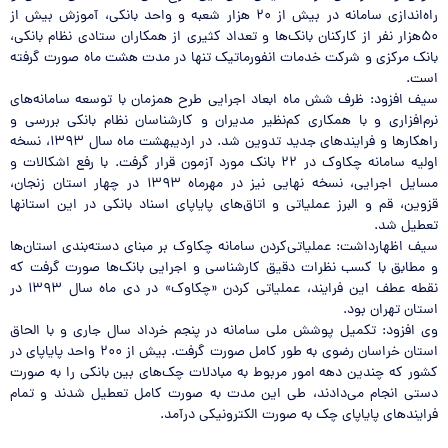
راه‌اندازی سامانه در بیش از ۲۰ هزار شعبه و واحد بانکی، آموزش بیش از
۵۰هزار نفر از کارکنان بانک‌ها و تعداد کثیری از همکاران ستادی نظام بانکی،
بانک مرکزی و شرکت خدمات انفورماتیک تنها در مدت هشت ماه صورت گرفته
است.
سیف افزود: ظرف شش ماه ابعاد اجرایی طرح همزمان با توسعه سامانه‌های
نرم‌افزاری و با همکاری کم‌نظیر مدیران و کارشناسان نظام بانکی بررسی و
راهکارها و فرایندهای جدید تدوین شد. در اردیبهشت ماه سال ۱۳۹۳، نسخه
اولیه سامانه چکاوک در ۲۲ بانک مورد آزمون قرار گرفت. با رفع اشکالات و
مسایل اجرایی، نسخه نهایی نیز در مهرماه ۱۳۹۳ در چهار استان زنجان،
قزوین، قم و البرز عملیاتی و اتاق‌های پایاپای اسناد بانکی در این استانها
تعطیل شد.
سیف اظهارداشت: عملیاتی‌کردن سامانه چکاوک بر مبنای دسته‌بندی استان‌ها
و مطابق با کسب نظرات دقیق کارشناسی و اجرایی بانک‌ها صورت گرفت که
نقطه عطف این فرایند، عملیاتی کردن «چکاوک» در دی ماه سال ۱۳۹۳ در
استان تهران بود.
وی افزود: تکمیل پوشش ملی سامانه در پنجم خرداد سال جاری و با الحاق
استان خراسان رضوی به طور کامل صورت گرفت. بیش از ۲۰۰ واحد پایاپای در
کشور که چندین دهه امور مربوط به مبادلات چک‌های بین بانکی را به صورت
دستی انجام می‌دادند، طی این مدت به صورت کامل تعطیل شدند و تمام
فرایندهای پایاپای چک به صورت الکترونیکی درآمد.