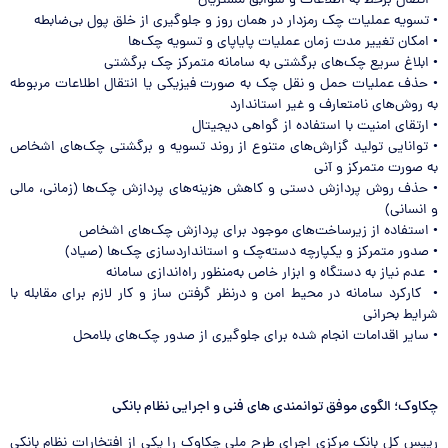
• اتصال برخط به اطلاعات و سوابق مشتریان
• تسویه عملیات چک رمزدار در همان روز و جلوگیری از خلق پول بی‌ضابطه
• امکان تغییر مدت زمان عملیات پایاپای و تسویه چک‌ها
• ابلاغ سریع چک‌های برگشتی به سامانه متمرکز چک برگشتی
• حذف عملیات حمل و نقل چک به صورت فیزیکی یا انتقال اطلاعات مربوطه
به روش‌های نامتعارف و غیر استاندارد
• ارتقای امنیت با استفاده از گواهی دیجیتال
• توانایی تولید گزارش‌های‌ متنوع از روند تسویه و برگشتی چک‌های اشخاص
به صورت متمرکز و آنی
• حذف روش‌ پردازش دستی و کاهش هزینه‌های پردازش چک‌ها (زمانی، مالی
و انسانی)
• استفاده از زیرساخت‌های موجود برای پردازش چک‌های اشخاص
• صدور متمرکز و یکپارچه دسته‌چک و استاندارد‌سازی چک‌ها (صیاد)
• عدم نیاز به دستگاه‌ و ابزار خاص به‌منظور راه‌اندازی سامانه
• کارکرد سامانه در محیط امن و درنظر گرفتن ساز و کار لازم برای مقابله با
شرایط بحرانی
• سایر اقدامات انجام شده برای جلوگیری از صدور چک‌های بلامحل
چکاوک؛ الگوی موفق توانمندی های فنی و اجرایی نظام بانکی
رییس کل بانک مرکزی اجرای طرح ملی چکاوک را یکی از افتخارات نظام بانکی