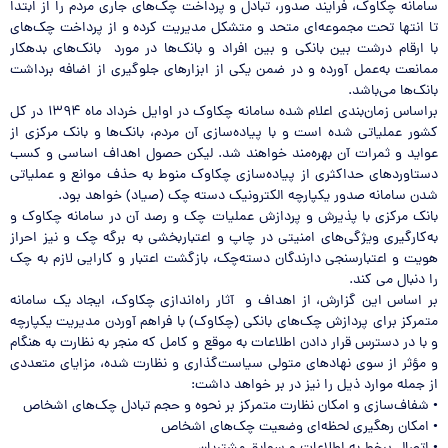
سامانه چکاوک، فرایند صدور، تبادل و پرداخت چک‌های جاری مردم را از ابتدا
تا انتها تحت مجموعه‌ای متحد و متشکل مدیریت کرده و از پرداخت چک‌های
با ارقام درشت بین بانکی و بین افراد و بانک‌ها در مورد بانک‌های بدهکار
ممانعت به‌عمل آورده و در ضمن یکی از ابزارهای جلوگیری از اضافه برداشت
بانک‌ها می‌باشد.
براساس زمان‌بندی اعلام شده سامانه چکاوک در اوایل خرداد ماه ۱۳۹۴ در کل
کشور عملیاتی شده است و با پیاده‌سازی آن مردم، بانک‌ها و بانک مرکزی از
عواید و ثمرات آن بهره‌مند خواهند شد. لیکن حصول اهداف اساسی و کسب
دستاوردهای حداکثری از پیاده‌سازی چکاوک منوط به حذف موانع و عملیاتی
شدن سامانه صدور یکپارچه الکترونیک دسته چک (صیاد) خواهد بود.
بانک مرکزی با پذیرش و پردازش عملیات چک و رصد آن در سامانه چکاوک و
به‌کارگیری ویژگی‌های امنیتی در چاپ و اعتباربخشی به برگه چک و نیز احراز
هویت و اعتبار‌سنجی دارندگان دسته‌چک،‌ بازگشت اعتبار و کارایی‌ لازم به چک
را دنبال می کند.
بر اساس این گزارش، از اهداف و آثار راه‌اندازی چکاوک، ایجاد یک سامانه
متمرکز برای پردازش چک‌های بانکی (چکاوک) با فراهم آوردن مدیریت یکپارچه
و با در دسترس قرار دادن اطلاعات به موقع و کامل که منجر به نظارت به هنگام
و مؤثر از سوی نهاد‌های متولی سیاست‌گذاری و نظارت شده، مزایای متعددی
از جمله موارد ذیل را نیز در بر خواهد داشت:
• شفاف‌سازی و امکان نظارت متمرکز بر نحوه و حجم تبادل چک‌های اشخاص
• امکان رهگیری لحظه‌ای وضعیت چک‌های اشخاص