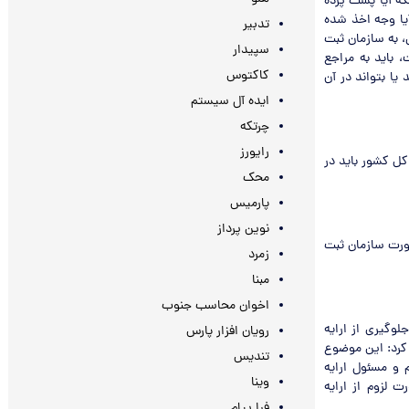
که آیا پشت پرده
آیا وجه اخذ شده
تدبیر
، به سازمان ثبت
سپیدار
 باید به مراجع
کاکتوس
ا بتواند در آن
ایده آل سیستم
چرتکه
رایورز
کل کشور باید در
محک
پارمیس
نوین پرداز
صورت سازمان ثبت
زمرد
مبنا
اخوان محاسب جنوب
وگیری از ارایه
رویان افزار پارس
 کرد: این موضوع
تندیس
 و مسئول ارایه
وینا
 لزوم از ارایه
فرا پیام