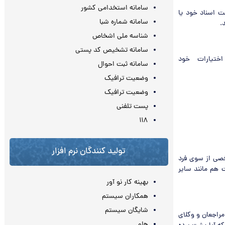
سامانه استخدامی کشور
ت اسناد خود یا
سامانه شماره شبا
.
شناسه ملی اشخاص
سامانه تشخیص کد پستی
 اختیارات خود
سامانه ثبت احوال
وضعیت ترافیک
وضعیت ترافیک
پست تلفنی
۱۱۸
تولید کنندگان نرم افزار
صی از سوی فرد
ت هم مانند سایر
بهینه کار نو آور
همکاران سیستم
شایگان سیستم
 مراجعان و وکلای
هلو