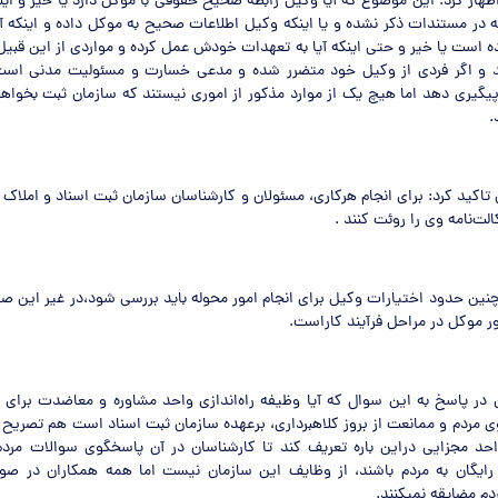
هار کرد: این موضوع که آیا وکیل رابطه صحیح حقوقی با موکل دارد یا خیر و این
که در مستندات ذکر نشده و یا اینکه وکیل اطلاعات صحیح به موکل داده و اینکه 
ده است یا خیر و حتی اینکه آیا به تعهدات خودش عمل کرده و مواردی از این قبیل
کند و اگر فردی از وکیل خود متضرر شده و مدعی خسارت و مسئولیت مدنی است،
یری دهد اما هیچ یک از موارد مذکور از اموری نیستند که سازمان ثبت بخواهد ی
.
تاکید کرد: برای انجام هرکاری، مسئولان و کارشناسان سازمان ثبت اسناد و املاک 
ت‌نامه وی را روئت کنند .
نین حدود اختیارات وکیل برای انجام امور محوله باید بررسی ‌شود،در غیر این 
 موکل در مراحل فرآیند کاراست.
در پاسخ به این سوال که آیا وظیفه راه‌اندازی واحد مشاوره و معاضدت برای جل
ی مردم و ممانعت از بروز کلاهبرداری، برعهده سازمان ثبت اسناد است هم تصریح
حد مجزایی دراین باره تعریف کند تا کارشناسان در آن پاسخگوی سوالات مردم
ایگان به مردم باشند، از وظایف این سازمان نیست اما همه همکاران در صورت
دم مضایقه نمی‏کنند.