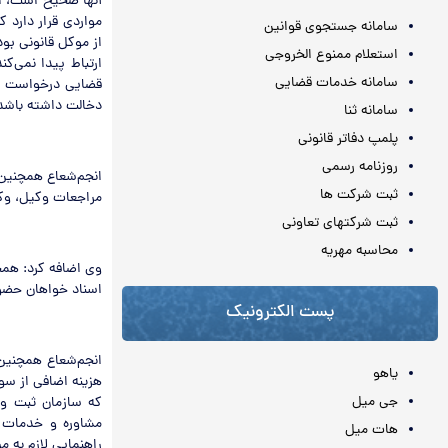
آنها صحیح است، اظ
مواردی قرار دارد 
سامانه جستجوی قوانین
از موکل قانونی بو
استعلام ممنوع الخروجی
ارتباط پیدا نمی‌
سامانه خدمات قضایی
قضایی درخواست پیگ
دخالت داشته باشد
سامانه ثنا
پلمپ دفاتر قانونی
روزنامه رسمی
انجم‌شعاع همچنین 
ثبت شرکت ها
مراجعات وکیل، وکال
ثبت شرکتهای تعاونی
محاسبه مهريه
وی اضافه کرد: همچ
اسناد خواهان حضور
پست الکترونیک
انجم‌شعاع همچنین 
یاهو
هزینه اضافی از سو
جی میل
که سازمان ثبت وا
مشاوره و خدمات ر
هات میل
راهنمایی لازم به مر