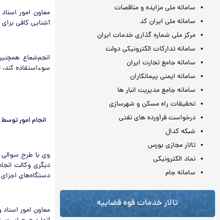
سامانه ملی مزایده و مناقصات
معاون امور اسناد 
سامانه ملی ایران کد
آشنایی کافی برای د
مرکز ملی شماره گذاری خدمات ایران
سامانه تدارکات الکترونیکی دولت
انجم‌شعاع همچنین
سامانه جامع تجارت ایران
سوءاستفاده کند، ت
سامانه ایمنی پیمانکاران
سامانه جامع مدیریت انبار ها
تحقیقات راه مسکن و شهرسازی
درخواست فرآورده های نفتی
انجام امور توسط غ
شبکه کدال
تالار مجازی بورس
وی با طرح سوالی 
نماد الکترونیکی
دیگری وکالت انجام
سامانه جام
دستگاه‌های اجزای
تالار خدمات قوه قضاییه
معاون امور اسناد و