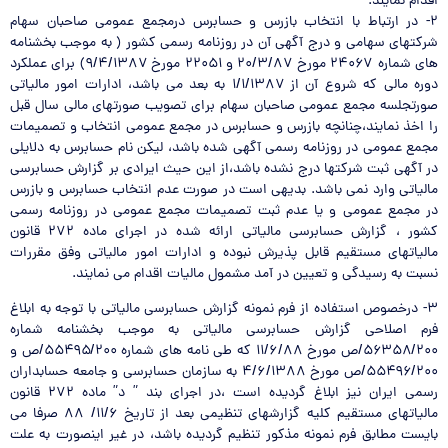
اقدام نمايند.
۲- در ارتباط با انتخاب بازرس و حسابرس درمجمع عمومي صاحبان سهام
شركتهاي سهامي و درج آگهي آن در روزنامه رسمي كشور ( به موجب بخشنامه
هاي شماره ۲۴۰۶۷ مورخ ۲۰/۳/۸۷ و ۲۲۰۵۱ مورخ ۹/۴/۱۳۸۷) براي عملكرد
دوره مالي كه شروع آن از ۱/۱/۱۳۸۷ به بعد مي باشد، ادارات امور مالياتي
صورتجلسه مجمع عمومي صاحبان سهام براي تصويب صورتهاي مالي سال قبل
را اخذ نمايند،‌چنانچه بازرس و حسابرس در مجمع عمومي انتخاب و تصميمات
مجمع عمومي در روزنامه رسمي آگهي شده باشد، ليكن نام حسابرس به دلايلي
در آگهي ثبت شركتها درج نشده باشد،‌از اين حيث ايرادي بر گزارش حسابرسي
مالياتي وارد نمي باشد. بديهي است در صورت عدم انتخاب حسابرس و بازرس
در مجمع عمومي و يا عدم ثبت تصميمات مجمع عمومي در روزنامه رسمي
كشور ، گزارش حسابرسي مالياتي ارائه شده در اجراي ماده ۲۷۲ قانون
مالياتهاي مستقيم قابل پذيرش نبوده و ادارات امور مالياتي وفق مقررات
نسبت به رسيدگي و تعيين در آمد مشمول ماليات اقدام مي نمايند.
۳- درخصوص استفاده از فرم نمونه گزارش حسابرسي مالياتي با توجه به ابلاغ
فرم اصلاحي گزارش حسابرسي مالياتي به موجب بخشنامه شماره
۵۶۳۵۸/۲۰۰/ص مورخ ۱۱/۶/۸۸ كه طي نامه هاي شماره ۵۵۴۹۵/۲۰۰/ص و
۵۵۴۹۶/۲۰۰/ص مورخ ۴/۶/۱۳۸۸ به سازمان حسابرسي و جامعه حسابداران
رسمي ايران نيز ابلاغ گرديده است ،‌در اجراي بند ” د” ماده ۲۷۲ قانون
مالياتهاي مستقيم كليه گزارشهاي تنظيمي بعد از تاريخ ۱۱/۶/ ۸۸ صرفا مي
بايست مطابق فرم نمونه مذكور تنظيم گرديده باشد، در غير اينصورت به علت