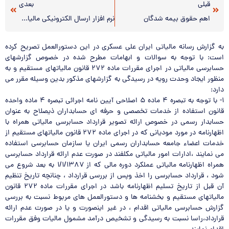
قبلی
بعدی
اهم حقوق بیمه شدگان
نرم افزار ارسال الکترونیکی مالیات بر درآمد حقوق
به گزارش رسانه مالياتي ايران علي عسكري در اين دستورالعمل تصريح كرده
است: با توجه به سوالات و ابهامات مطرح شده در خصوص گزارشهاي
حسابرسي مالياتي در اجراي مقررات ماده ۲۷۲ قانون مالياتهاي مستقيم و به
منظور ايجاد وحدت رويه در رسيدگي به گزارشهاي مذكور بدين وسيله مقرر مي
دارد:
۱- با توجه به تبصره ۴ ماده ۵ اصلاحي آيين نامه اجرائي تبصره ۴ ماده واحده
قانون استفاده از خدمات تخصصي و حرفه اي حسابداران ذيصلاح به عنوان
حسابدار رسمي در خصوص ارائه تصوير قرارداد حسابرسي مالياتي همراه با
اظهارنامه در مورد مودياني كه در اجراي ماده ۲۷۲ قانون مالياتهاي مستقيم از
خدمات اعضاء جامعه حسابداران رسمي ايران يا سازمان حسابرسي استفاده
مي نمايند ،ادارات امور مالياتي مكلفند در صورت عدم ارائه قرارداد حسابرسي
همراه اظهارنامه مالياتي عملكرد دوره مالي كه از ۱/۱/۱۳۸۷ به بعد شروع مي
شود ، قرارداد حسابرسي را اخذ وپس از بررسي قرارداد ، چنانچه تاريخ تنظيم
آن قبل از تاريخ تسليم اظهارنامه باشد در اجراي مقررات ماده ۲۷۲ قانون
مالياتهاي مستقيم و بخشنامه ها و دستورالعمل هاي مربوط نسبت به بررسي
گزارش حسابرسي مالياتي اقدام ، در غير اينصورت و يا در صورت عدم ارائه
قرارداد،‌راسا نسبت به رسيدگي و تشخيص درآمد مشمول ماليات وفق مقررات