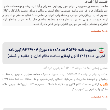
قسمت اول) اهداف
ماده ۱ـ
به منظور تسريع در انجام امور زيربنايي، عمران و آباداني، رشد و توسعه اقتصادي،
سرمايه‏گذاري و افزايش درآمد عمومي، ايجاد اشتغال سالم و مولد، تنظيم بازاركار و كالا،
حضور فعال در بازارهاي جهاني و منطقه‏اي، توليد و صادرات كالاهاي صنعتي و تبديلي و
ارايه خدمات عمومي، به دولت اجازه داده مي‏شود مناطق ذيل را به عنوان مناطق آزاد
تجاري و صنعتي براساس موازين قانوني و اين قانون ادراه نمايد:
ادامه مطلب...
تصویب نامه ۴۵۱۴۶/ت۵۰۰۸۰ه مورخ ۹۳/۴/۲۴(آیین‌نامه
اجرایی ماده (۲۶) قانون ارتقای سلامت نظام اداری و مقابله با فساد)
عباس زمانی
۱۰ مرداد ۱۳۹۳
بدون دیدگاه
هیأت وزیران در جلسه ۱۵/۴/۱۳۹۳ به پیشنهاد مشترک معاونت‌های برنامه‌ریزی و نظارت
راهبردی و توسعه مدیریت و سرمایه انسانی رئیس‌جمهور و به استناد بند (د) ماده (۲۶)
قانون
ارتقای سلامت نظام اداری و مقابله با فساد ـ مصوب۱۳۹۰ـ آیین‌نامه اجرایی ماده
مذکور را به شرح زیر تصویب کرد:
ادامه مطلب...