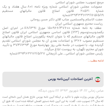
مرجع تصویب: مجلس شوراي اسلامي
مصوبات مجلس شوراي اسلامي شماره ویژه نامه: ٨٠١ سال ھفتاد و یک
شماره ٢٠۵٢١ قانون اصلاح قانون مالیاتھای مستقیم
١٩
/
۵
/
٣۴۶٢٣/١۶۵شماره
١٣٩۴
حجت الاسلام والمسلمین جناب آقای دکتر حسن روحانی
ریاست محترم جمھوری اسلامی ایران
عطف به نامه شماره ١۵٠٩۶۶/۴٧۶٠٠ مورخ ١/٨/١٣٩١ در اجرای اصل
یکصدوبیستوسوم (١٢٣) قانون اساسی جمھوری اسلامی ایران قانون اصلاح
قانون مالیاتھای مستقیم که با عنوان لایحه یکفوریتی اصلاح قانون مالیاتھای
مستقیم مصوب ١٣۶۶ و اصلاحات بعدی آن به مجلس شورای اسلامی تقدیم
گردیده بود، با تصویب در جلسه علنی روز چھارشنبه مورخ ٣١/۴/١٣٩۴ و تأیید
شورای محترم نگھبان، به پیوست ابلاغ میگردد
.
رئیس مجلس شورای اسلامی ـ علی لاریجانی ٢٧
/
۵
/
۶٣٢٧٢شماره
١٣٩۴
ادامه مطلب...
آخرین اصلاحات آیین‌نامه بورس
عباس زمانی
۱۴ شهریور ۱۳۹۳
بدون دیدگاه
مدیرکل بورس وزارت علوم با تاکید بر اینکه آیین نامه بورس خارج همان آیین نامه‌ای است
که سال ۶۹ تصویب شد،‌ گفت: به این آیین نامه دستور العملی اضافه شده است که طبق آن
شروع فرآیند پذیرش از طریق آزمون غیر متمرکز است. همچنین سابقه تحصیلی و شرط سن