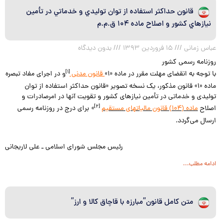
قانون حداكثر استفاده از توان توليدي و خدماتي در تأمين
نيازهاي كشور و اصلاح ماده ۱۰۴ ق.م.م
عباس زمانی
۱۵ فروردین ۱۳۹۳
بدون دیدگاه
روزنامه رسمی کشور
[۱]
با توجه به انقضای مهلت مقرر در ماده «
۱»
قانون مدنی
و در اجرای مفاد تبصره
ماده «
۱»
قانون مذکور، یک نسخه تصویر «قانون حداکثر استفاده از توان
تولیدی و خدماتی در تأمین نیازهای کشور و تقویت آنها در امرصادرات و
[۲]
اصلاح
ماده (
۱۰۴)
قانون مالیاتهای مستقیم
» برای درج در روزنامه رسمی
ارسال می‌گردد.
رئیس مجلس شورای اسلامی ـ علی لاریجانی
ادامه مطلب...
متن کامل قانون”مبارزه با قاچاق کالا و ارز”