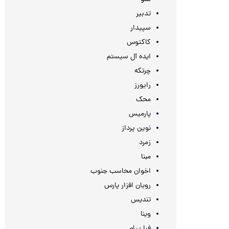
تدبیر
سپیدار
کاکتوس
ایده آل سیستم
چرتکه
رایورز
محک
پارمیس
نوین پرداز
زمرد
مبنا
اخوان محاسب جنوب
رویان افزار پارس
تندیس
وینا
فرا پیام