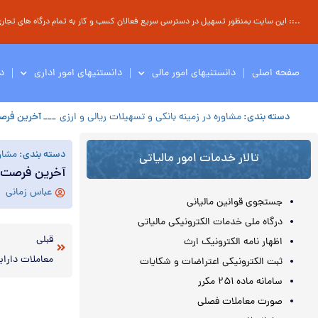
..:: این سایت بمنظور تسهیل در دسترسی سریع فعالان کسب و کار به تمام درگاه های تجاری ، 
صفحه اصلی
دانستنیهای امور مالی
دانستنیهای امور اداری
د
دسته بندی:
مشاوره در زمینه بانکی و تسهیلات ریالی و ارزی
___ آخرین فرص
دسته بندی:
مشاور
تالار خدمات امور مالیاتی
آخرین فرصت ت
عباس زمانی
جستجوی قوانین مالیانی
درگاه ملی خدمات الکترونیکی مالیاتی
قبلی
اظهار نامه الکترونیک ارث
ثبت الکترونیکی اعتراضات و شکایات
سامانه ماده ۲۵۱ مکرر
صورت معاملات فصلی