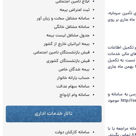
ابلاغ تامین اجتماعی
ثبت اعتراض بیمه
 تأمین سرمایه،
سامانه مشاغل سخت و زیان آور
ماه جاری بر روی
سامانه مشاغل خانگی
جدول مشاغل لیست بیمه
بیمه ایرانیان خارج از کشور
وم تکمیل اطلاعات
فیش بازنشستگان تامین اجتماعی
های مالی خدمات
 نسبت به تکمیل
فیش بازنشستگان کشوری
اطلاعات خود ازطریق فرآیند ویرایش اطلاعات نهاد مالی و ارسال آن به سازمان حداکثر تا تاریخ ۳۰ بهمن ماه جاری
بیمه شدگان خاص
حساب یارانه خانوار
سامانه سهام عدالت
سی به سامانه و
سامانه وام ازدواج
ثبت درخواست ویرایش اطلاعات نهاد مالی در بخش راهنمای کاربران سامانه به نشانی http://setan.seo.ir موجود
تالار خدمات اداری
نه مراجعه یا با
سامانه کارکنان دولت