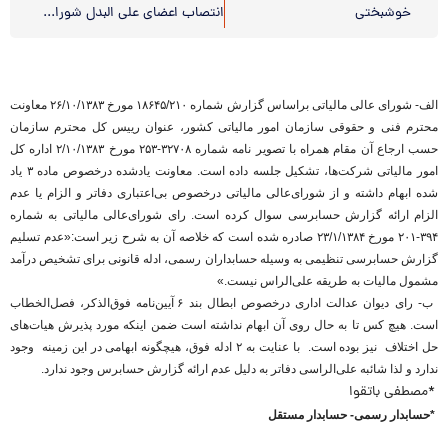
خوشبختی
انتصاب اعضای علی البدل شورای عالی جامعه حسابداران رسمی
الف- شورای عالی مالیاتی براساس گزارش شماره ۱۸۶۴۵/۲۱۰ مورخ ۲۶/۱۰/۱۳۸۳ معاونت
محترم فنی و حقوقی سازمان امور مالیاتی کشور، عنوان رییس کل محترم سازمان
حسب ارجاع آن مقام همراه با تصویر نامه شماره ۳۲۷۰۸-۲۵۳ مورخ ۲/۱۰/۱۳۸۳ اداره کل
امور مالیاتی شرکت‌ها، تشکیل جلسه داده است. معاونت یاد‌شده درخصوص ماده ۳ یاد
شده ابهام داشته و از شورای‌عالی مالیاتی درخصوص بی‌اعتباری دفاتر و الزام یا عدم
الزام ارائه گزارش حسابرسی سوال کرده است. رای شورای‌عالی مالیاتی به شماره
۳۹۴-۲۰۱ مورخ ۲۳/۱/۱۳۸۴ صادره شده است که خلاصه آن به شرح زیر است:«عدم تسلیم
گزارش حسابرسی تنظیمی به وسیله حسابداران رسمی، ادله قانونی برای تشخیص درآمد
مشمول مالیات به طریقه علی‌الراس نیست.»
ب- رای دیوان عدالت اداری درخصوص ابطال بند ۶ آیین‌نامه فوق‌الذکر، فصل‌الخطاب
است. هیچ کس تا به حال روی آن ابهام نداشته است ضمن اینکه مورد پذیرش هیات‌های
حل اختلاف نیز بوده است. با عنایت به ۲ ادله فوق، هیچگونه ابهامی در این زمینه وجود
ندارد و لذا شائبه علی‌الراسی دفاتر به دلیل عدم ارائه گزارش حسابرس وجود ندارد.
*مصطفی باتقوا
*
حسابدار رسمی- حسابدار مستقل