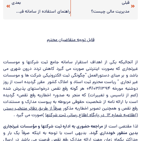
قبلی
بعدی
مدیریت مالی چیست؟
راھنمای استفاده از سامانه فیش حقوقی و احکام افزایش مستمری بگیران
قابل توجه متقاضیان محترم
از آنجائیکه یکی از اهداف استقرار سامانه جامع ثبت شرکتها و موسسات
غیرتجاری که بصورت اینترنتی صورت می گیرد کاهش تردد درون شهری می
باشد و بر مبنای دستورالعمل “چگونگی ثبت الکترونیکی شرکت ها و موسسات
غیر تجاری ” ریاست محترم ثبت اسناد و املاک کشور مقرر گردیده است از روز
دوشنبه مورخه ۰۴/۰۳/۱۳۹۴ هر گونه رفع نقص درخواستهای پذیرش شده
(اعم از تاسیس و تغییرات) که منجر به صدور« اخطاریه رفع نقص» گردیده
است با ارائه نامه از شخصیت حقوقی مربوطه به پیوست مدارک و مستندات
رفع نقص و همچنین تصویر اخطاریه مذکور
صرفاً از طریق دفاتر منتخب پستی
(اطلاعیه شماره ۱۲ در پایگاه اطلاع رسانی ثبت شرکتها
)صورت می گیرد .
لذا مقتضی است
از مراجعه حضوری به اداره ثبت شرکتها و مؤسسات غیرتجاری
بدین منظور خودداری گردد
. بدیهی است با توجه به اینکه صرفاً یک بار و
حداکثر یکماه زمان جهت ارائه مدارک رفع نقص فرصت می باشد در ارسال