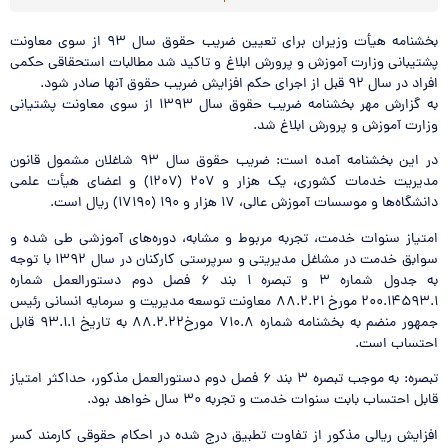
بخشنامه هیأت وزیران برای تعیین ضریب حقوق سال ۹۳ از سوی معاونت
پشتیبانی وزارت آموزش و پرورش ابلاغ و تاکید شد مطالبات استحقاقی حکمی
افراد در سال ۹۲ قبل از اجرای حکم افزایش ضریب حقوق آنها صادر شود.
به گزارش مهر بخشنامه ضریب حقوق سال ۱۳۹۳ از سوی معاونت پشتیانی
وزارت آموزش و پرورش ابلاغ شد.
در این بخشنامه آمده است: ضریب حقوق سال ۹۳ شاغلان مشمول قانون
مدیریت خدمات کشوری، یک هزار و ۲۰۷ (۱۲۰۷) و اعضای هیأت علمی
دانشگاه‌ها و موسسات آموزش عالی، ۱۷ هزار و ۱۹۰ (۱۷۱۹۰) ریال است.
امتیاز سنوات خدمت، تجربه مربوط و مشابه، دوره‌های آموزشی طی شده و
سوابق خدمت در مشاغل مدیریتی و سرپرستی کارکنان در سال ۱۳۹۲ با توجه
به جدول شماره ۳ و تبصره ۱ بند ۶ فصل دوم دستورالعمل شماره
۲۰۰.۱۴۵۹۳.۱ مورخ ۸۸.۲.۲۱ معاونت توسعه مدیریت و سرمایه‌ انسانی رئیس
جمهور منضم به بخشنامه شماره ۷۱۰.۸ مورخ۸۸.۲.۲۲ به تاریخ ۹۳.۱.۱ قابل
احتساب است.
تبصره: به موجب تبصره ۳ بند ۶ فصل دوم دستورالعمل مذکور، حداکثر امتیاز
قابل احتساب بابت سنوات خدمت و تجربه ۳۰ سال خواهد بود.
افزایش ریالی مذکور از تفاوت تطبیق درج شده در احکام حقوقی کارمند کسر