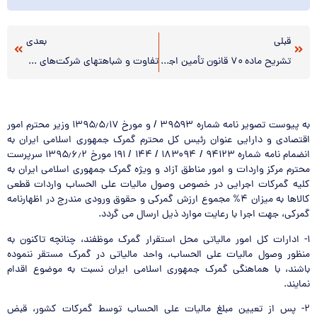
قبلی
بعدی
تشریح ماده ۷۰ قانون تأمین اجتماعی
تفاوت و شباهتهای شرکت‌های سهامی خاص و با مسئولیت محدود
به پیوست تصویر نامه شماره ۳۹۵۹۳ / و مورخ ۱۳۹۵٫۵٫۱۷ وزیر محترم امور
اقتصادی و دارایی عنوان رئیس کل محترم گمرک جمهوری اسلامی ایران به
انضمام نامه شماره ۹۴۱۲۳ / ۱۸۳۰۹۴ / ۱۴۴ / ۱۹۱ مورخ ۱۳۹۵٫۶٫۲ سرپرست
محترم مرکز واردات و امور مناطق آزاد و ویژه گمرک جمهوری اسلامی ایران به
کلیه گمرکات اجرایی در خصوص وصول مالیات علی الحساب واردات قطعی
کالاها به میزان ۴% مجموع ارزش گمرکی و حقوق ورودی مندرج در اظهارنامه
گمرکی، جهت اجرا با رعایت موارد ذیل ارسال می گردد.
۱- ادارات کل امور مالیاتی محل استقرار گمرک موظفند، چنانچه تاکنون به
منظور وصول مالیات علی الحساب، واحد مالیاتی در گمرک مستقر ننموده
باشند، با هماهنگی گمرک جمهوری اسلامی ایران نسبت به موضوع اقدام
نمایند.
۲- پس از تعیین مبلغ مالیات علی الحساب توسط گمرکات کشور، قبض