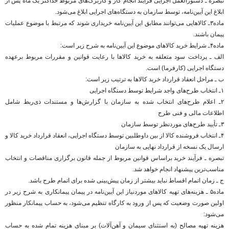
تبصره ـ دستورالعمل اجرایی فرآیند انجام کار و کاربرگ‌های مربوط حداکثر یک ماه پس از
ابلاغ این آیین‌نامه، توسط سازمان به دستگاه‌های اجرایی ابلاغ می‌شود.
ماده۳ـ کالاهایی می‌توانند مطابق این آیین‌نامه خریداری شوند که مرتبط با موضوع عملیات
پیمان باشند.
ماده۴ـ شرایط خرید کالاهای موضوع این آیین‌نامه به شرح زیر است:
الف ـ پرداخت سود متعلقه به خرید کالاها با رعایت قوانین و مقررات مربوط برعهده
دستگاه اجرایی (کارفرما) است.
ب ـ مراحل انعقاد قرارداد خرید کالاها به ترتیب زیر است:
۱ـ انتخاب طرح‌های واجد شرایط توسط دستگاه اجرایی
۲ـ اعلام طرح‌های انتخاب شده به سازمان با گزارش‌ها و مستندات ذی‌ربط شامل
اطلاعات مالی و فنی طرح
۳ـ تأیید طرح‌های موردنظر توسط سازمان
۴ـ انتخاب فروشنده کالا از بین داوطلبین توسط دستگاه اجرایی، انعقاد قرارداد خرید کالا و
ارسال یک نسخه از قرارداد نهایی به سازمان
تبصره ـ فرآیند خرید براساس قوانین مربوط از جمله قانون برگزاری مناقصات و انتخاب
مناسب‌ترین پیشنهاد انجام خواهد شد.
ج ـ زمان اتمام اقساط نباید بیشتر از زمان پیش‌بینی شده برای اتمام طرح باشد.
ماده۵ ـ هزینه‌های تهیه کالاهای موردنیاز این آیین‌نامه در پیمان پیمانکاری به شرح زیر در
اولین صورت وضعیت که پس از ورود به کارگاه تنظیم می‌شود، به حساب پیمانکار منظور
می‌شود:
هزینه تهیه مصالح (به استثنای سیمان و آهن‌آلات) بر مبنای هزینه تمام شده به حساب