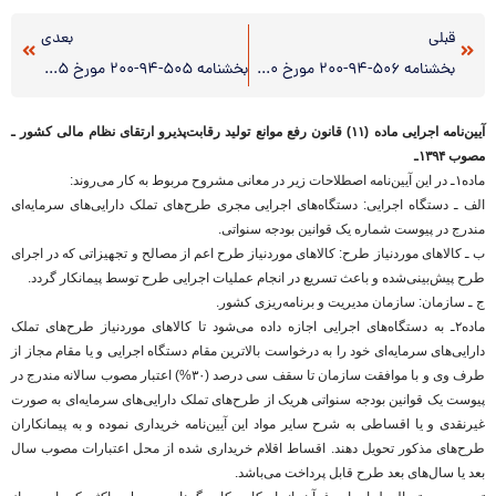
قبلی
بعدی
بخشنامه ۵۰۶-۹۴-۲۰۰ مورخ ۹۴/۳/۳۰(نمونه صورتجلسه انجام توافق با اتحادیه های امور صنفی)
بخشنامه ۵۰۵-۹۴-۲۰۰ مورخ ۹۴/۳/۲۵(تعیین درآمد مشمول مالیات عملکرد سال ۱۳۹۳ صاحبان مشاغل موضوع بند ج ماده ۹۵)
آیین‌نامه اجرایی ماده (۱۱) قانون رفع موانع تولید رقابت‌پذیرو ارتقای نظام مالی کشور ـ
مصوب ۱۳۹۴ـ
ماده۱ـ در این آیین‌نامه اصطلاحات زیر در معانی مشروح مربوط به کار می‌روند:
الف ـ دستگاه اجرایی: دستگاه‌های اجرایی مجری طرح‌های تملک دارایی‌های سرمایه‌ای
مندرج در پیوست شماره یک قوانین بودجه سنواتی.
ب ـ کالاهای موردنیاز طرح: کالاهای موردنیاز طرح اعم از مصالح و تجهیزاتی که در اجرای
طرح پیش‌بینی‌شده و باعث تسریع در انجام عملیات اجرایی طرح توسط پیمانکار گردد.
ج ـ سازمان: سازمان مدیریت و برنامه‌ریزی کشور.
ماده۲ـ به دستگاه‌های اجرایی اجازه داده می‌شود تا کالاهای موردنیاز طرح‌های تملک
دارایی‌های سرمایه‌ای خود را به درخواست بالاترین مقام دستگاه اجرایی و یا مقام مجاز از
طرف وی و با موافقت سازمان تا سقف سی درصد (۳۰%) اعتبار مصوب سالانه مندرج در
پیوست یک قوانین بودجه سنواتی هریک از طرح‌های تملک دارایی‌های سرمایه‌ای به صورت
غیرنقدی و یا اقساطی به شرح سایر مواد این آیین‌نامه خریداری نموده و به پیمانکاران
طرح‌های مذکور تحویل دهند. اقساط اقلام خریداری شده از محل اعتبارات مصوب سال
بعد یا سال‌های بعد طرح قابل پرداخت می‌باشد.