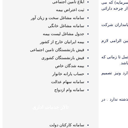
ابلاغ تامین اجتماعی
سرمایه) که می
از چرخه دارائی
ثبت اعتراض بیمه
سامانه مشاغل سخت و زیان آور
هامداران شرکت
سامانه مشاغل خانگی
جدول مشاغل لیست بیمه
ین الزامی لازم
بیمه ایرانیان خارج از کشور
فیش بازنشستگان تامین اجتماعی
د و این عمل تا زمانی که
فیش بازنشستگان کشوری
بیمه شدگان خاص
د ونیز تصمیم
حساب یارانه خانوار
سامانه سهام عدالت
سامانه وام ازدواج
شته ندارد . در
تالار خدمات اداری
سامانه کارکنان دولت