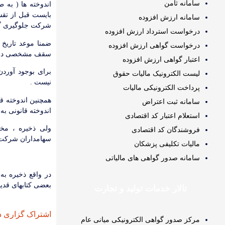
سامانه ثامن
اندوخته ها ( به
بایست قبل از تقس
سامانه ارزش افزوده
شرکت جلوگیری گر
درخواست استرداد ارزش افزوده
ضمنا موعد تاریخ
درخواست گواهی ارزش افزوده
سقف مشخصی دار
اعتبار گواهی ارزش افزوده
برای بوجود آوردن
لیست الکترونیک مالیات حقوق
نیست .
پرداخت الکترونیکی مالیات
سامانه ثبت اعتراض
اندوخته قانونی به میزان۱۰ درصد سرمایه شرکت برسد الزامی و ببیشتر از 
استعلام اعتبار کد اقتصادی
ولی ذخیره ، مخ
فروشندگان کد اقتصادی
سهامداران شرکت د
مالیات تکلیفی پزشکان
سامانه صدور گواهی های مالیاتی
در واقع ذخیره به 
بعضی کتابهای قدیم
تالار خدمات تولید و تجارت
اشتراک گزاری د
مرکز صدور گواهی الکترونیکی میانی عام