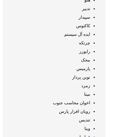
هلو
تدبیر
سپیدار
کاکتوس
ایده آل سیستم
چرتکه
رایورز
محک
پارمیس
نوین پرداز
زمرد
مبنا
اخوان محاسب جنوب
رویان افزار پارس
تندیس
وینا