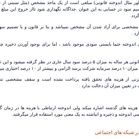
 طور مثال اندوخته قانونی) مبلغی است از یک ماخذ مشخص (مثل نسبتی از 
یم سود در حسابی به این عنوان .جداگانه نگهداری شود تااز خروج این مبلغ 
دد.
 مشخصی برای آزاد شدن آن مشخص نمیباشد و بنا بر قانون و یا تصمیم س
د .
 اندوخته حتما بایستی سودی موجود باشد ، اما برای بوجود آوردن ذخیره چن
همچنین اندوخته قانونی هر ساله به میزان ۵ درصد سود سال جاری در نظر گرفته میشو
۱۰ درصد اختیاری میباشد.
زنی از هزینه های تحقق یافته پرداخت نشده است و سقف مشخصی ندار
ر تعیین میزان آن دخالت ندارد .
هزینه های گذشته اشاره میکند ولی اندوخته ارتباطی با هزینه ها در زمان گذ
ی اندوخته و ذخیره و انباشته به یک معنی مورد استفاده قرار میگرفتند.
ر شبکه های اجتماعی