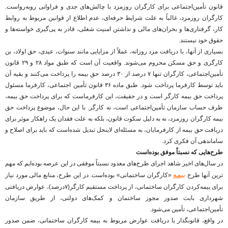
قانون تأمین‌اجتماعی برای کارگران روزمزد با چالش‌های جدی و فراوانی روبه‌رواست.
کارگران روزمزد، غالباً به علت شرایط حرفه‌ای، عدم اطلاع از قوانین مربوط به روابط
کار، گرفتاری‌ها و بحران‌های مالی و نداشتن امنیت شغلی، قادر به پی‌گیری خواسته‌ها و
حقوق خود نیستند.
بسیاری از آنها، با دریافت مزد روزانه، عملاً از مزایایی مانند سنوات، عیدی، حق اولاد، بن
کارگری و حق مسکن محروم می‌شوند. واقعیت آن است که طبق مواد ۲۸ و ۲۹ قانون
تأمین‌اجتماعی، کارگران تنها ۷ درصد از ۳۰ درصد حق بیمه را پرداخت می‌کنند و بقیه آن
باید توسط کارفرما پرداخت شود. طبق ماده ۳۶ قانون تأمین اجتماعی، کارفرما مسئول
پرداخت حق بیمه کارگر است و در حقیقت، این کارفرماست که برای پرداخت حق بیمه،
طرف حساب سازمان تأمین‌اجتماعی است، نه کارگر. با این حال، موضوع پرداخت حق
بیمه کارگران روزمزد، نه به دلیل سکوت قانون، بلکه به علت فقدان یک راهکار موثر برای
دریافت حق بیمه از کارفرمایان، به مسئله‌ای لاینحل تبدیل شده‌است که باید برای اصلاح و
ساماندهی آن فکری کرد.
طرح‌هایی که نسبتاً موفق بوده‌است
در سال‌های اخیر شاهد اجرای طرح‌های معدود نسبتاً موفقی در این عرصه بوده‌ایم که مهم
بیمه
ترین آنها طرح
«کارگران ساختمانی» بوده‌است. در این طرح، منابع مالی مورد نیاز
برای بیمه‌کردن کارگران ساختمانی، از پرداخت مستقیم کارگر(۷درصد)، عوارض دریافتی
شهرداری بابت صدور مجوز ساختمان و کمک‌های دولتی، از طریق سازمان
تأمین‌اجتماعی، تأمین می‌شود.
در واقع، قانونگذار با دریافت عوارض مربوط به بیمه کارگران ساختمانی، ضمن صدور