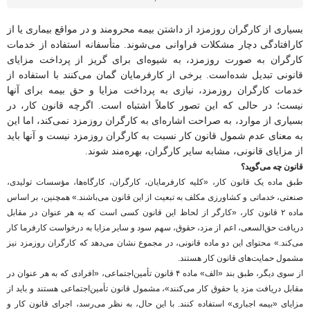
بسیاری از کارگران روزمزد از داشتن بیمه محرومند و در مواقع بیماری یا از
کارافتادگی دچار مشکلات فراوانی می‌شوند. متأسفانه استفاده از خدمات
کارگران به صورت روزمزد، به شیوه‌ای برای گریز از پرداخت مزایای
قانونی تبدیل شده‌است. برخی از کارفرمایان گمان می‌کنند با استفاده از
خدمات کارگران روزمزد، نیازی به پرداخت مزایا و حق بیمه برای آنها
نیست؛ در حالی که این تصور کاملاً اشتباه است. اگرچه قانون کار، در
بسیاری از موارد، به صراحت اشاره‌ای به کارگران روزمزد نمی‌کند، اما این
به معنای عدم شمول قانون کار نسبت به کارگران روزمزد نیست و آنها باید
از مزایای قانونی، مشابه سایر کارگران، بهره‌مند شوند.
قانون چه می‌گوید؟
طبق ماده یک قانون کار، «کلیه کارفرمایان، کارگران، کارگاه‌ها، مؤسسات تولیدی،
صنعتی، خدماتی و کشاورزی مکلف به تبعیت از این قانون می‌باشند.» همچنین، بر اساس
ماده ۲ قانون کار، «کارگر از لحاظ این قانون کسی است که به هر عنوان در مقابل
دریافت حق‌السعی، اعم از مزد، حقوق، سهم سود و سایر مزایا به درخواست کارفرما کار
می‌کند.» محتوای این دو ماده قانونی، در مجموع نشان می‌دهد که کارگران روزمزد نیز
مشمول حمایت‌های قانون کار هستند.
از سوی دیگر، طبق بند «الف» ماده ۴ قانون تأمین‌اجتماعی، «افرادی که به هر عنوان در
مقابل دریافت مزد یا حقوق کار می‌کنند»، مشمول قانون تأمین‌اجتماعی هستند و باید از
مزایای «بیمه اجباری» استفاده کنند. با این حال، به نظر می‌رسد، اجرای قانون کار و