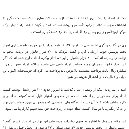
محمد امید با یادآوری اینکه توانمندسازی خانواده های مورد حمایت یکی از
اهداف مهم امداد از بدو تأسیس بوده است، اظهار کرد: امداد به عنوان یک
مرکز اورژانس یاری رسان به افراد نیازمند به دستگیری است .
وی در گفت و گوی اختصاصی با تامین ۲۴، کارنامه امداد را در حوزه توانمندسازی افراد
تحت پوشش خوب ارزیابی کرد و گفت: نزدیک به ۷۰۰ هزار خانوار در برنامه پنجم به
توانمندی رسیده اند که ۴۰۰ هزار خانوار از این تعداد از پیکره امداد خارج شده اند که اگر
این تعداد خانوار همچنان مورد حمایت امداد باقی می ماندند سالانه امداد بیش از هزار
میلیارد ریال بابت پرداخت معیشت بلاعوض باید پرداخت می کرد که خوشبختانه اکنون این
مبلغ در فعالیت های اشتغال هزینه می شود.
امید با اشاره به اینکه از رمضان سال گذشته تا امروز حدود ۳۰۰ هزار شغل توسط کمیته
امداد برای مددجویان ایجاد شده است، در خصوص امتیاز قایل شده کمیته امداد برای
کارفرمایان تاکید کرد: آن دسته از بنگاه های اقتصادی که مددجویان مورد حمایت این نهاد
را به کار بگیرند تا دو سال کمیته امداد عهده دار پرداخت حق بیمه سهم کارفرما می شود.
این مقام مسوول با اشاره به سهم تولیدات مددجویان این نهاد در اقتصاد کشور گفت:
سهم دامداران تحت پوشش حدود ۷درصد، صیادان ۳۷ درصد، در بخش حمل و نقل ۱۴