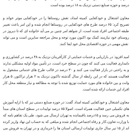
درصد و حوزه صنایع دستی نزدیک به ۱۸ درصد بوده است.
معاون اشتغال و خودکفایی کمیته امداد، نقش روستاها را در خودکفایی موثر خواند و
تصریح کرد: ۶۵ درصد طرح های خودکفایی در روستاها انجام شده و این امر باعث تغییر
طبقه اجتماعی افراد شده است، از شواهد امر چنین بر می آید خانواده ای که تا دیروز در
روستای خود نیازمند کمک بود اکنون مورد توجه و محل مراجعه سایرین است و می تواند
نقش مهمی در حوزه اقتصادی محل خود ایفا کنند.
امید افزود: در بازاریابی و خدمات حمایتی از کارآفرینان نزدیک به ۴۸ درصد در کشاورزی و
دامداری فعالیت می کنند که چون در سطح خرد است، در تأمین مواد اولیه مشکلی ندارند
و به راحتی در بازار فعالیت می کنند و ۳۰ درصد در قالب طرح های خدماتی مشغول به
فعالیت هستند که در این رابطه از سال گذشته تاکنون نزدیک به ۲ هزار تراکتور، ۵ هزار
وانت و بین خانواده های مورد حمایت توزیع شده با توجه به مطالعه و نیاز منطقه محل کار
افراد این خدمات ارائه شده است.
معاون اشتغال و خودکفایی کمیته امداد گفت: در حوزه صنایع دستی نیز که با ارایه آموزش
های تکمیلی حین فعالیت همراه است، اصولا ۸۵ درصد تولیدات در سطح استان های مبدأ
به فروش می رسد و ۱۵درصد باقیمانده به تهران ارسال می شود، طی یک تفاهم نامه که
با وزارت تعاون،کار و رفاه اجتماعی انجام شده و مبلغی که به حساب این نهاد واریز کرده
اند از ۱۵ تیر سال جاری تولیدات ارسالی استان ها را خریداری و در تهران به فروش می