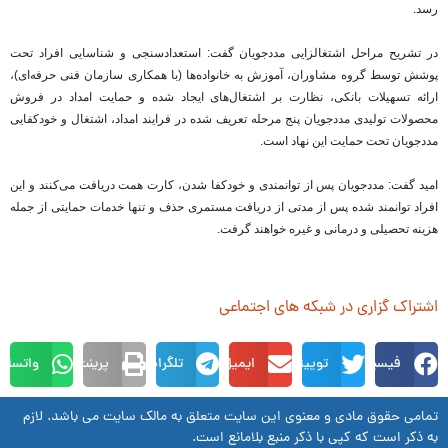
رسد.
در تشریح مراحل اشتغالزایی مددجویان گفت: استعدادسنجی و شناسایی افراد تحت
پوشش توسط گروه‌ مشاوران، آموزش به خانواده‌ها (با همکاری سازمان فنی حرفه‌ای)،
ارائه تسهیلات بانکی، نظارت بر اشتغال‌های ایجاد شده و حمایت امداد در فروش
محصولات تولیدی مددجویان پنج مرحله تعریف شده در فرایند امداد، اشتغال و خودکفایی
مددجویان تحت حمایت این نهاد است.
امید گفت: مددجویان پس از توانمندی و خودکفا شدن، کارت همت دریافت می‌کنند و این
افراد توانمند شده پس از مدتی از دریافت مستمری‌ حذف و تنها خدمات حمایتی از جمله
هزینه تحصیلی و درمانی و غیره خواهند گرفت.
اشتراک گزاری در شبکه های اجتماعی
فیسبوک
توییتر
ایمیل
تلگرام
پرینت
واتساپ
تمامی حقوق مادی و معنوی این سایت متعلق به مالک سایت می باشد. لازم
به ذکر است که کپی با ذکر منبع بلامانع است.