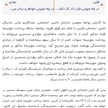
قبلی
بعدی
در چه صورتی قرار داد کار دائمی موقت می شود؟
در چه صورتی خواهر و برادر می توانند تحت پوشش بیمه شونده باشند؟
به گزارش روابط عمومی سازمان تامین اجتماعی، عبدالکریم نباتی مدیرکل
تامین اجتماعی فارس با اعلام خبر فوق افزود: چنانچه سابقه پرداخت حق‌بیمه
افراد مذکور کمتر از ۱۰ سال باشد، متقاضیان برقراری مستمری می‌توانند با
پرداخت حق‌بیمه سنوات کمتر از ۱۰ سال سهم بیمه‌شده و کارفرما از مزایای
بازنشستگی بهره‌مند شوند. وی تصریح کرد: پرداخت حق‌بیمه مذکور بر مبنای
حداقل دستمزد مصوب شورای عالی کار در سال تقاضای بازنشستگی محاسبه و
پس از وصول به صورت یک جا، امکان صدور حکم برقراری مستمری از تاریخ
وصول حق‌بیمه مربوطه و یا قطع بیمه‌پردازی وجود خواهد داشت.
به گفته وی: حداقل مستمری قابل پرداخت به متقاضیان بازنشستگی افرادی که ۱۰ سال یا
کمتر حق‌بیمه پرداخت کرده‌اند از طریق حاصلضرب سنوات پرداخت حق‌بیمه در حداقل
دستمزد سال تقاضا تقسیم بر ۳۰ به دست می‌آید.
مدیر کل تامین اجتماعی فارس اظهار داشت: همچنین مبنای تعیین متوسط دستمزد در
مواردی که کسری سابقه موجب اخذ حق‌ بیمه‌شده حداقل دستمزد سال تقاضا و درصورت
کسری مدت آن تا ۲۴ ماه، باقی‌مانده از آخرین سابقه پرداخت حق‌بیمه قبلی فرد جبران
خواهد شد. نباتی گفت: درصورت فوت مستمری‌بگیر بازنشسته مشمول این قانون،