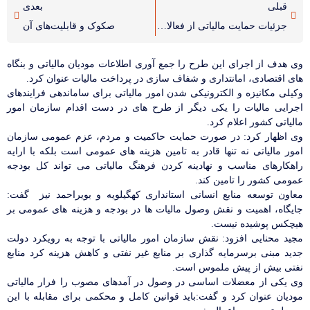
قبلی
بعدی
جزئیات حمایت مالیاتی از فعالان اقتصادی
صکوک و قابلیت‌های آن
وی هدف از اجرای این طرح را جمع آوری اطلاعات مودیان مالیاتی و بنگاه
های اقتصادی، امانتداری و شفاف سازی در پرداخت مالیات عنوان کرد.
وکیلی مکانیزه و الکترونیکی شدن امور مالیاتی برای ساماندهی فرایندهای
اجرایی مالیات را یکی دیگر از طرح های در دست اقدام سازمان امور
مالیاتی کشور اعلام کرد.
وی اظهار کرد: در صورت حمایت حاکمیت و مردم، عزم عمومی سازمان
امور مالیاتی نه تنها قادر به تامین هزینه های عمومی است بلکه با ارایه
راهکارهای مناسب و نهادینه کردن فرهنگ مالیاتی می تواند کل بودجه
عمومی کشور را تامین کند.
معاون توسعه منابع انسانی استانداری کهگیلویه و بویراحمد نیز گفت:
جایگاه، اهمیت و نقش وصول مالیات ها در بودجه و هزینه های عمومی بر
هیچکس پوشیده نیست.
مجید محنایی افزود: نقش سازمان امور مالیاتی با توجه به رویکرد دولت
جدید مبنی برسرمایه گذاری بر منابع غیر نفتی و کاهش هزینه کرد منابع
نفتی بیش از پیش ملموس است.
وی یکی از معضلات اساسی در وصول در آمدهای مصوب را فرار مالیاتی
مودیان عنوان کرد و گفت:باید قوانین کامل و محکمی برای مقابله با این