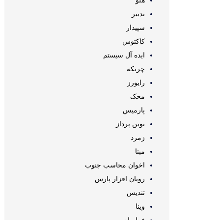
هلو
تدبیر
سپیدار
کاکتوس
ایده آل سیستم
چرتکه
رایورز
محک
پارمیس
نوین پرداز
زمرد
مبنا
اخوان محاسب جنوب
رویان افزار پارس
تندیس
وینا