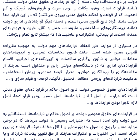
دولت بر دو دسته‌اند؛ یک دسته از آنها قراردادهای حقوق مدنی دولت هستند.
(مانند قرارداد اجاره، رهن، وکالت و برخی خرید و فروش‌های کوچک و کم
اهمیت که از قواعد و احکام حقوق مدنی پیروی می‌کنند) که در این قراردادها
دولت مانند افراد تابع قانون مدنی است، و دسته دیگر قراردادهای اداری دولت
(مانند پیمانکاری‌های ساختمانی، ملزومات، حمل و نقل، خرید و فروش‌های
عمده، استخدام پیمانی، امتیازات و عاملیت‌ها) که بیشتر تابع نظام ویژه‌اند.
در بسیاری از موارد، طرز انعقاد قراردادهای مهم دولت به موجب مقررات
قانونی معین شده است، مانند قانون محاسبات عمومی و آیین‌نامه‌های
معاملات دولتی و قانون برگزاری مناقصات و آیین‌نامه‌های اجرایی. اقسام
قراردادهای اداری که در دستگاه‌های دولتی رایج و متداول است عبارتند از
مقاطعه‌کاری یا پیمانکاری دولتی، امتیاز، قرضه عمومی، پیمان استخدامی،
عاملیت، قراردادهای بررسی، مطالعه، تحقیق، تألیف، ترجمه و فیلم سازی و …
قراردادهای حقوق خصوصی دولت، تابع اصول حاکم بر قراردادهای حقوق مدنی
است که عبارتند از اصل آزادی قراردادها، اصل نسبی بودن قراردادها، اصل
لازم‌الاجرا بودن قراردادها و…
در قراردادهای حقوق عمومی دولت، بر اصول حاکم بر قراردادها، استثنائاتی به
نفع دولت وارد آمده است که اختیارات وسیعی به دولت می‌دهد که در برخی
موارد مغایر با روح و اصول حقوق مدنی یا لااقل مخالف عرف قراردادهای بین
افراد است. این اختیارات و امتیازات عبارتند از حق تغییر یکجانبه قرارداد و یا