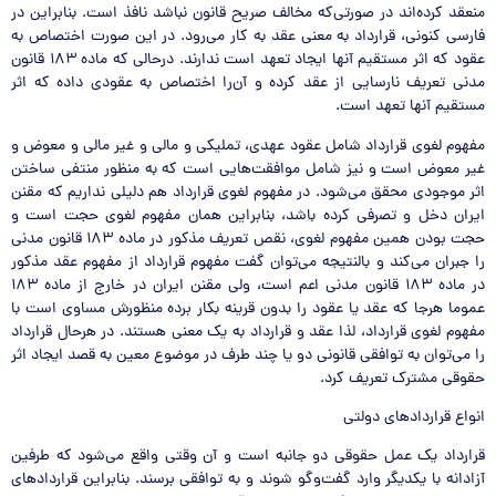
منعقد کرده‌اند در صورتی‌که مخالف صریح قانون نباشد نافذ است. بنابراین در
فارسی کنونی، قرارداد به معنی عقد به کار می‌رود. در این صورت اختصاص به
عقود که اثر مستقیم آنها ایجاد تعهد است ندارند. درحالی که ماده ۱۸۳ قانون
مدنی تعریف نارسایی از عقد کرده و آن‌را اختصاص به عقودی داده که اثر
مستقیم آنها تعهد است.
مفهوم لغوی قرارداد شامل عقود عهدی، تملیکی و مالی و غیر مالی و معوض و
غیر معوض است و نیز شامل موافقت‌هایی است که به منظور منتفی ساختن
اثر موجودی محقق می‌شود. در مفهوم لغوی قرارداد هم دلیلی نداریم که مقنن
ایران دخل و تصرفی کرده باشد، بنابراین همان مفهوم لغوی حجت است و
حجت بودن همین مفهوم لغوی، نقص تعریف مذکور در ماده ۱۸۳ قانون مدنی
را جبران می‌کند و بالنتیجه می‌توان گفت مفهوم قرارداد از مفهوم عقد مذکور
در ماده ۱۸۳ قانون مدنی اعم است، ولی مقنن ایران در خارج از ماده ۱۸۳
عموما هرجا که عقد یا عقود را بدون قرینه بکار برده منظورش مساوی است با
مفهوم لغوی قرارداد، لذا عقد و قرارداد به یک معنی هستند. در هرحال قرارداد
را می‌توان به توافقی قانونی دو یا چند طرف در موضوع معین به قصد ایجاد اثر
حقوقی مشترک تعریف کرد.
انواع قراردادهای دولتی
قرارداد یک عمل حقوقی دو جانبه است و آن وقتی واقع می‌شود که طرفین
آزادانه با یکدیگر وارد گفت‌وگو شوند و به توافقی برسند. بنابراین قراردادهای