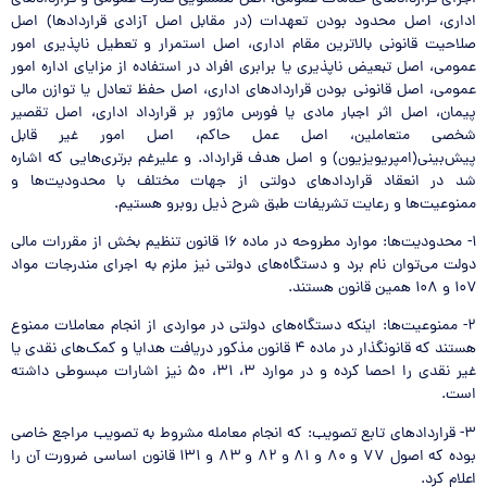
اداری، اصل محدود بودن تعهدات (در مقابل اصل آزادی قراردادها) اصل
صلاحیت قانونی بالاترین مقام اداری، اصل استمرار و تعطیل ناپذیری امور
عمومی، اصل تبعیض ناپذیری یا برابری افراد در استفاده از مزایای اداره امور
عمومی، اصل قانونی بودن قراردادهای اداری، اصل حفظ تعادل یا توازن مالی
پیمان، اصل اثر اجبار مادی یا فورس ماژور بر قرارداد اداری، اصل تقصیر
شخصی متعاملین، اصل عمل حاکم، اصل امور غیر قابل
پیش‌بینی(امپریویزیون) و اصل هدف قرارداد. و علیرغم برتری‌هایی که اشاره
شد در انعقاد قراردادهای دولتی از جهات مختلف با محدودیت‌ها و
ممنوعیت‌ها و رعایت تشریفات طبق شرح ذیل روبرو هستیم.
۱- محدودیت‌ها: موارد مطروحه در ماده ۱۶ قانون تنظیم بخش از مقررات مالی
دولت می‌توان نام برد و دستگاه‌های دولتی نیز ملزم به اجرای مندرجات مواد
۱۰۷ و ۱۰۸ همین قانون هستند.
۲- ممنوعیت‌ها: اینکه دستگاه‌های دولتی در مواردی از انجام معاملات ممنوع
هستند که قانونگذار در ماده ۴ قانون مذکور دریافت هدایا و کمک‌های نقدی یا
غیر نقدی را احصا کرده و در موارد ۳، ۳۱، ۵۰ نیز اشارات مبسوطی داشته
است.
۳- قراردادهای تابع تصویب: که انجام معامله مشروط به تصویب مراجع خاصی
بوده که اصول ۷۷ و ۸۰ و ۸۱ و ۸۲ و ۸۳ و ۱۳۱ قانون اساسی ضرورت آن را
اعلام کرد.