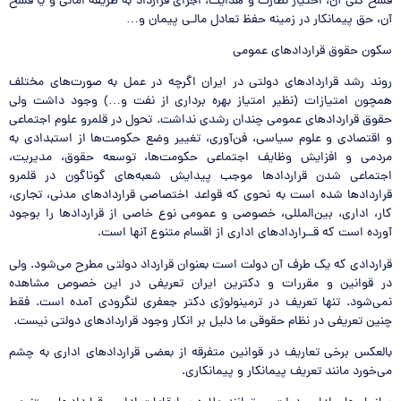
فسخ کلی آن، اختیار نظارت و هدایت، اجرای قرارداد به طریقه امانی و یا فسخ
آن، حق پیمانکار در زمینه حفظ تعادل مالـی پیمان و…
سکون حقوق قراردادهای عمومی
روند رشد قراردادهای دولتی در ایران اگرچه در عمل به صورت‌های مختلف
همچون امتیازات (نظیر امتیاز بهره برداری از نفت و…) وجود داشت ولی
حقوق قراردادهای عمومی چندان رشدی نداشت. تحول در قلمرو علوم اجتماعی
و اقتصادی و علوم سیاسی، فن‌آوری، تغییر وضع حکومت‌ها از استبدادی به
مردمی و افزایش وظایف اجتماعی حکومت‌ها، توسعه حقوق، مدیریت،
اجتماعی شدن قراردادها موجب پیدایش شعبه‌های گوناگون در قلمرو
قراردادها شده است به نحوی که قواعد اختصاصی قراردادهای مدنی، تجاری،
کار، اداری، بین‌المللی، خصوصی و عمومی نوع خاصی از قراردادها را بوجود
آورده است که قــراردادهای اداری از اقسام متنوع آنها است.
قراردادی که یک طرف آن دولت است بعنوان قرارداد دولتی مطرح می‌شود. ولی
در قوانین و مقررات و دکترین ایران تعریفی در این خصوص مشاهده
نمی‌شود. تنها تعریف در ترمینولوژی دکتر جعفری لنگرودی آمده است. فقط
چنین تعریفی در نظام حقوقی ما دلیل بر انکار وجود قراردادهای دولتی نیست.
بالعکس برخی تعاریف در قوانین متفرقه از بعضی قراردادهای اداری به چشم
می‌خورد مانند تعریف پیمانکار و پیمانکاری.