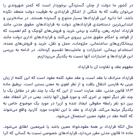
در کشور ما دولت از چنان گستردگی برخوردار است که کمتر شهروندی را
می‌توان یافت که به شکلی از اشکال قراردادی به طرفیت دولت منعقد نکرده
باشد. اما دایره این قراردادها بسیار متنوع و گسترده هستند. در ساده‌ترین و
ابتدایی‌ترین دسته‌بندی قراردادهای دولت به قراردادهای حقوق مدنی مانند
قرارداد اجاره، رهن، وکالت و برخی خرید و فروش‌های کوچک و کم اهمیت که
از قواعد و احکام حقوق مدنی پیروی می‌کنند و قراردادهای اداری دولت مانند
پیمانکاری‌های ساختمانی، ملزومات، حمل و نقل، خرید و فروش‌های عمده،
استخدام پیمانی، امتیازات و عاملیت‌ها تقسیم کرده‌اند. در ادامه به بررسی
این قراردادها و امتیازات آنها نسبت به یکدیگر می‌پردازیم.
مفهوم عقد و تفاوت آن با قرارداد
قرارداد مترادف با عقد است، و عقد مفرد کلمه عقود است که این کلمه از زبان
عربی به فارسی انتقال یافت و از نظر لغوی به معنی بستن است. برطبق ماده
۱۸۳ قانون مدنی، عقد عبارت است از این که یک یا چند نفر در مقابل یک یا
چند نفر دیگر تعهد بر امری کند و مورد قبول آنها باشد. یعنی در اثر انعقاد عقد
بین دو نفر رابطه حقوقی ایجاد شده و آن‌را در مورد یک موضوع خاص به
یکدیگر مرتبط می‌کند. قرارداد و عقد با این تفاوت مورد کاربرد واقع می‌شوند
که کلمه عقد در عقود معین استعمال می‌شود.
حال آنکه قرارداد بر همه عقودخواه معین باشد یا غیرمعین اطلاق می‌شود.
ماده ۱۰ قانون مدنی مقرر می‌دارد، قراردادهای خصوصی نسبت به کسانی که آنرا