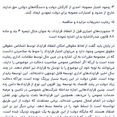
۴- وجود اعتبار مصوبه: احدی از کارکنان دولت و دستگاه‌های دولتی حق ندارند
خارج از حدود و اعتبارات مصوبه برای دولت تعهدی ایجاد کنند.
۵- رعایت تشریفات مزایده و مناقصه…
۶- مشورت‌های اجباری قبل از انعقاد قرارداد: به عنوان مثال تبصره ۴ بند و ماده
۸۸ قانون صدرالاشاره بدان اشاره نموده است.
در پایان باید گفت از لحاظ حقوقی امکان انعقاد قرارداد توسط اشخاص حقوقی
حقوق عمومی وجود دارد و می‌توان اعتبار قرارداد را منوط به صلاحیتی دانست
که در مجموعه مقررات به آن اشاره و در عین حال توسط مقامات اداری رعایت
شده است یا آن‌که اگر اشخاص عمومی صلاحیت دخالت در موضوعی را دارند،
می‌توانند به نوبه خود آن موضوع را با توسل به قرارداد نیز انجام دهند. در چند
سال اخیر، قراردادهای اداری توسعه قابل توجهی داشته‌اند. این توسعه پایدار
بوده است. نقش دولت در این زمینه بسیار پررنگ بوده است، چراکه دخالت
زیاد دولت در رشد اقتصاد به توسعه روز افزون این نوع از قراردادها دامن زده
است. چنین قراردادهایی اجازه مداخله شرکت‌های خصوصی در تامین و عرضه
خدمات عمومی را می‌دهد. همچنین این قراردادها باعث پذیرش بهتر نقش
دولت در انجام اعمال عمومی شده‌اند. برخی معتقدند که دولت از این طریق
توانسته است تا تسلط خود را در جامعه بسط دهد. برخی دیگر نیز بر این
اعتقاد هستند که جایگاه دولت از این طریق به یک شهروند نزدیک شده است.