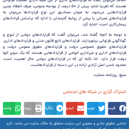
اساسا می‌توان گفت که قراردادهای اداری از این جنبه دارای اهمیت فراوانی
هستند که تقریبا شاید بیش از ۵۰ درصد از بودجه عمومی، صرف انعقاد چنین
قراردادهایی می‌شود. به عنوان مصادیق این نوع قراردادها می‌توان به
قراردادهای عمرانی یا برخی از روابط کارمندان با اداره که براساس قرادادهای
پیمان‌کاری است، اشاره کرد.
با توجه به آنچه گفته شد، می‌توان گفت که قراردادهای دولتی از تنوع و
گوناگونی فراوانی برخوردارند. قراردادهای تابع قانون مدنی و قراردادهای اداری،
قراردادهای حقوق خصوصی دولت و قراردادهای حقوق عمومی دولت و
قراردادهای اداری و غیراداری انواعی از قراردادهایی هستند که یک سوی آنها
دولت قرار دارد. اما نکته ای که در قراردادهای دولتی حائز اهمیت است،
محدود شدن اصل آزادی اراده در این دسته از قراردادهاست.
منبع: روزنامه حمایت
اشتراک گزاری در شبکه های اجتماعی
فیسبوک
توییتر
ایمیل
تلگرام
پرینت
واتساپ
تمامی حقوق مادی و معنوی این سایت متعلق به مالک سایت می باشد. لازم