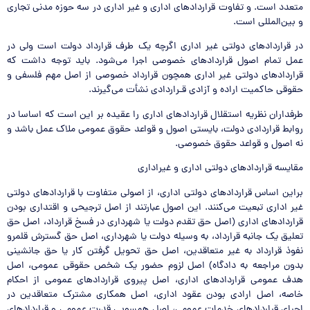
متعدد است. و تفاوت قراردادهای اداری و غیر اداری در سه حوزه مدنی تجاری
و بین‌المللی است.
در قراردادهای دولتی غیر اداری اگرچه یک طرف قرارداد دولت است ولی در
عمل تمام اصول قراردادهای خصوصی اجرا می‌شود. باید توجه داشت که
قراردادهای دولتی غیر اداری همچون قرارداد خصوصی از اصل مهم فلسفی و
حقوقی حاکمیت اراده و آزادی قـراردادی نشأت می‌گیرند.
طرفداران نظریه استقلال قراردادهای اداری را عقیده بر این است که اساسا در
روابط قراردادی دولت، بایستی اصول و قواعد حقوق عمومی ملاک عمل باشد و
نه اصول و قواعد حقوق خصوصی.
مقایسه قراردادهای دولتی اداری و غیراداری
براین اساس قراردادهای دولتی اداری، از اصولی متفاوت با قراردادهای دولتی
غیر اداری تبعیت می‌کنند. این اصول عبارتند از اصل ترجیحی و اقتداری بودن
قراردادهای اداری (اصل حق تقدم دولت یا شهرداری در فسخ قرارداد، اصل حق
تعلیق یک جانبه قرارداد، به وسیله دولت یا شهرداری، اصل حق گسترش قلمرو
نفوذ قرارداد به غیر متعاقدین، اصل حق تحویل گرفتن کار یا حق جانشینی
بدون مراجعه به دادگاه) اصل لزوم حضور یک شخص حقوقی عمومی، اصل
هدف عمومی قراردادهای اداری، اصل پیروی قراردادهای عمومی از احکام
خاصه، اصل ارادی بودن عقود اداری، اصل همکاری مشترک متعاقدین در
اجرای قراردادهای خدمات عمومی، اصل همسویی قدرت عمومی و قراردادهای