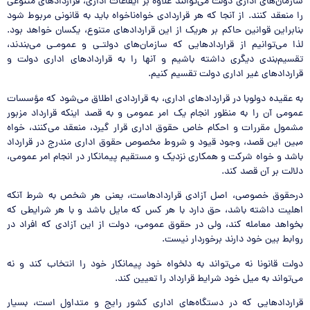
سازمان‌های اداری دولت می‌توانند علاوه بر ایقاعات اداری، قراردادهای متنوعی
را منعقد کنند. از آنجا که هر قراردادی خواه‌ناخواه باید به قانونی مربوط شود
بنابراین قوانین حاکم بر هریک از این قراردادهای متنوع، یکسان خواهد بود.
لذا می‌توانیم از قراردادهایی که سازمان‌های دولتـی و عمومـی می‌بندند،
تقسیم‌بندی دیگری داشته باشیم و آنها را به قراردادهای اداری دولت و
قراردادهای غیر اداری دولت تقسیم کنیم.
به عقیده دولوبا در قراردادهای اداری، به قراردادی اطلاق می‌شود که مؤسسات
عمومی آن را به منظور انجام یک امر عمومی و به قصد اینکه قرارداد مزبور
مشمول مقررات و احکام خاص حقوق اداری قرار گیرد، منعقد می‌کنند، خواه
مبین این قصد، وجود قیود و شروط مخصوص حقوق اداری مندرج در قرارداد
باشد و خواه شرکت و همکاری نزدیک و مستقیم پیمانکار در انجام امر عمومی،
دلالت بر آن قصد کند.
درحقوق خصوصی، اصل آزادی قراردادهاست، یعنی هر شخص به شرط آنکه
اهلیت داشته باشد، حق دارد با هر کس که مایل باشد و با هر شرایطی که
بخواهد معامله کند، ولی در حقوق عمومی، دولت از این آزادی که افراد در
روابط بین خود دارند برخوردار نیست.
دولت قانونا نه می‌تواند به دلخواه خود پیمانکار خود را انتخاب کند و نه
می‌تواند به میل خود شرایط قرارداد را تعیین کند.
قراردادهایی که در دستگاه‌های اداری کشور رایج و متداول است، بسیار