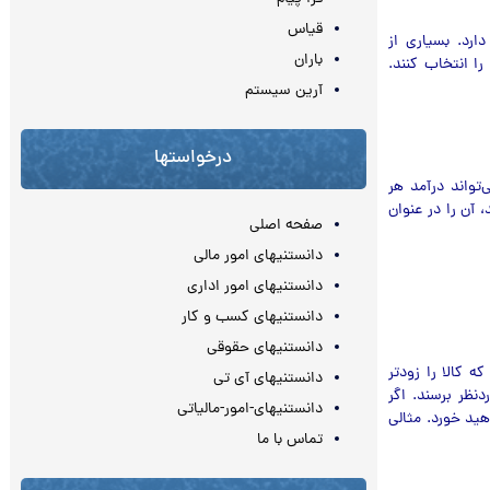
قیاس
ارد. بسیاری از
باران
 سپس یکی از آنها را انتخاب کنند.
آرین سیستم
درخواستها
تواند درآمد هر
آن ‌را در عنوان
صفحه اصلی
دانستنیهای امور مالی
دانستنیهای امور اداری
دانستنیهای کسب و کار
دانستنیهای حقوقی
 کالا را زودتر
دانستنیهای آی تی
نظر برسند. اگر
دانستنیهای-امور-مالیاتی
هید خورد. مثالی
تماس با ما