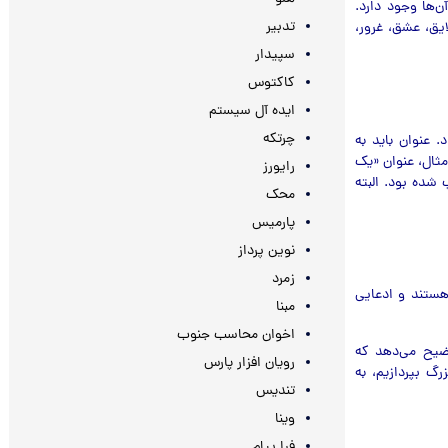
‌ها وجود دارد.
تدبیر
ایق، عشق، غرور،
سپیدار
کاکتوس
ایده آل سیستم
چرتکه
. عنوان باید به
مثال، عنوان «یک
رایورز
شده بود. البته
محک
پارمیس
نوین پرداز
زمرد
 هستند و ادعایی
مبنا
اخوان محاسب جنوب
وضیح می‌دهد که
رویان افزار پارس
گ بپردازیم، به
تندیس
وینا
فرا پیام