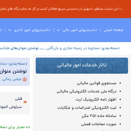
..:: این سایت بمنظور تسهیل در دسترسی سریع فعالان کسب و کار به تمام درگاه های تجاری ، 
صفحه اصلی
دانستنیهای امور مالی
دانستنیهای امور اداری
د
دسته بندی:
مشاوره در زمینه تجاری و بازرگانی
___ نوشتن عنوان‌های جذاب 
دسته بندی:
مشاور
تالار خدمات امور مالیاتی
نوشتن عنوان‌
عباس زمانی
جستجوی قوانین مالیانی
درگاه ملی خدمات الکترونیکی مالیاتی
قبلی
اظهار نامه الکترونیک ارث
سیاوش الموت
ثبت الکترونیکی اعتراضات و شکایات
سامانه ماده ۲۵۱ مکرر
صورت معاملات فصلی
ده معیار برای تش