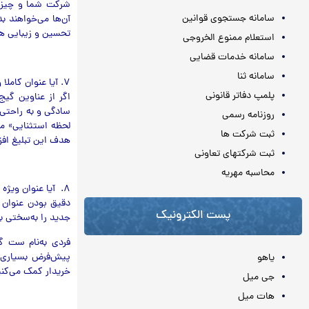
شرکت شما و چیزها
سامانه جستجوی قوانین
آن‌ها مي‌خواهند بد
تحسین و زیبایی هس
استعلام ممنوع الخروجی
سامانه خدمات قضایی
سامانه ثنا
۷. آیا عنوان کاملا واضح و شفاف است؟
پلمپ دفاتر قانونی
اگر از عناوین گیج
‌سادگی و به ‌راحتی
روزنامه رسمی
لحظه استثنایی» م
ثبت شرکت ها
هدف این تبلیغ افز
ثبت شرکتهای تعاونی
محاسبه مهريه
۸. آیا عنوان ویژه و دقیق است؟
دقیق بودن عنوان ب
پست الکترونیک
جدید را به‌سختی با
فردی به‌نام ست گ
پیش‌فرض بسیاری ا
یاهو
خریدار کمک می‌کنی
جی میل
هات میل