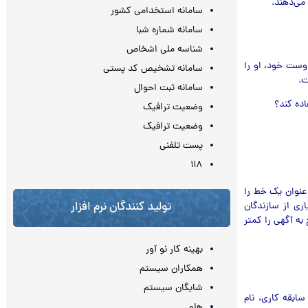
می‌دهند.
سامانه استخدامی کشور
سامانه شماره شبا
شناسه ملی اشخاص
وست خود، او را
سامانه تشخیص کد پستی
ت.
سامانه ثبت احوال
وضعیت ترافیک
وضعیت ترافیک
پست تلفنی
۱۱۸
عنوان یک خط را
تولید کنندگان نرم افزار
ری از سازندگان
 به آگهی را کمتر
بهینه کار نو آور
همکاران سیستم
شایگان سیستم
ابقه کاری، نام
هلو