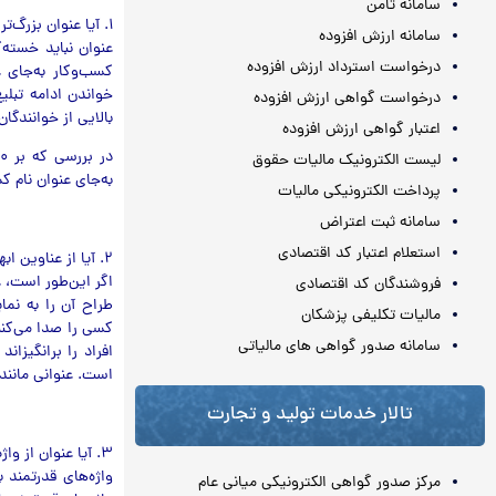
سامانه ثامن
۱. آیا عنوان بزرگ‌ترین مشکل، نگرانی یا آرزوی مشتری را مورد هدف قرار داده است؟
سامانه ارزش افزوده
عنوان نباید خسته‌
درخواست استرداد ارزش افزوده
کسب‌و‌کار به‌جای
خواندن ادامه تبلی
درخواست گواهی ارزش افزوده
بالایی از خوانندگا
اعتبار گواهی ارزش افزوده
لیست الکترونیک مالیات حقوق
به‌جای عنوان نام 
پرداخت الکترونیکی مالیات
سامانه ثبت اعتراض
استعلام اعتبار کد اقتصادی
۲. آیا از عناوین ابهام‌برانگیز، خنده‌دار و با مزه استفاده می‌کنید؟
اگر این‌طور است، ع
فروشندگان کد اقتصادی
طراح آن ‌را به نما
مالیات تکلیفی پزشکان
کسی را صدا مي‌کن
سامانه صدور گواهی های مالیاتی
افراد را برانگیزا
است. عنوانی مانند
تالار خدمات تولید و تجارت
۳. آیا عنوان از واژه‌های قدرتمند استفاده مي‌کند؟
واژه‌های قدرتمند
مرکز صدور گواهی الکترونیکی میانی عام