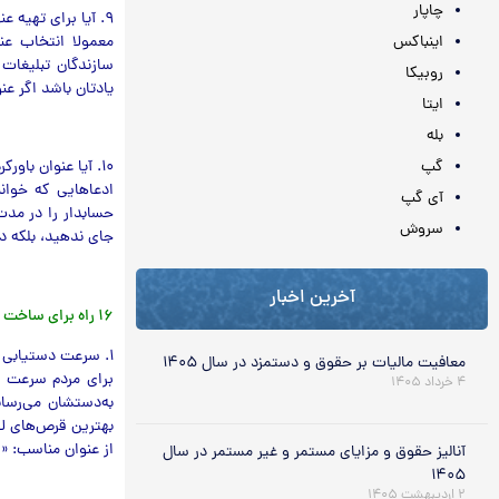
چاپار
۹. آیا برای تهیه عنوان وقت کافی اختصاص داده‌اید؟
معمولا انتخاب عن
اینباکس
روبیکا
یادتان باشد اگر عن
ایتا
بله
گپ
۱۰. آیا عنوان باورکردنی است؟
ادعاهایی که خوان
آی گپ
حسابدار را در مدت 
سروش
جای ندهید، بلکه د
آخرین اخبار
۱۶ راه برای ساخت عناوین جذاب
۱. سرعت دستیابی به نتیجه را با آمار و ارقام بیان کنید
معافیت مالیات بر حقوق و دستمزد در سال ۱۴۰۵
برای مردم سرعت اه
۴ خرداد ۱۴۰۵
به‌دستشان مي‌رسان
بهترین قرص‌های لا
از عنوان مناسب: «ب
آنالیز حقوق و مزایای مستمر و غیر مستمر در سال
۱۴۰۵
۲ اردیبهشت ۱۴۰۵