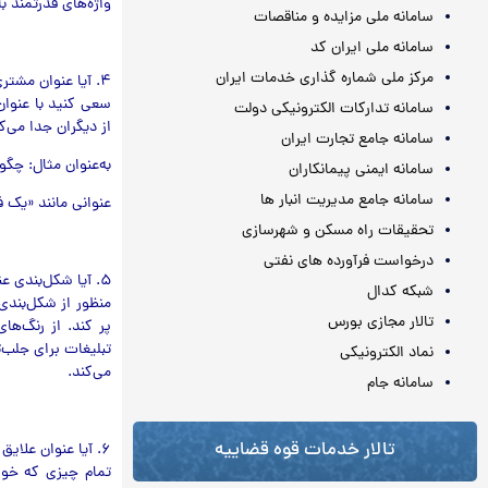
واژه‌های قدرتمند 
سامانه ملی مزایده و مناقصات
سامانه ملی ایران کد
مرکز ملی شماره گذاری خدمات ایران
۴. آیا عنوان مشتری را مخاطب ساخته است یا بسیار کلی است؟
سعی کنید با عنوان
سامانه تدارکات الکترونیکی دولت
از دیگران جدا مي‌ک
سامانه جامع تجارت ایران
به‌عنوان مثال: چگونه هر مرد ۵۰ تا ۶۵ ساله مي‌تواند از این روش جدید
سامانه ایمنی پیمانکاران
سامانه جامع مدیریت انبار ها
عنوانی مانند «یک 
تحقیقات راه مسکن و شهرسازی
درخواست فرآورده های نفتی
۵. آیا شکل‌بندی عنوان مناسب است؟
شبکه کدال
منظور از شکل‌بندی
تالار مجازی بورس
پر کند. از رنگ‌ها
تبلیغات برای جلب‌ت
نماد الکترونیکی
مي‌کند.
سامانه جام
تالار خدمات قوه قضاییه
۶. آیا عنوان علایق شخصی خواننده را تحریک مي‌کند؟
تمام چیزی که خوان