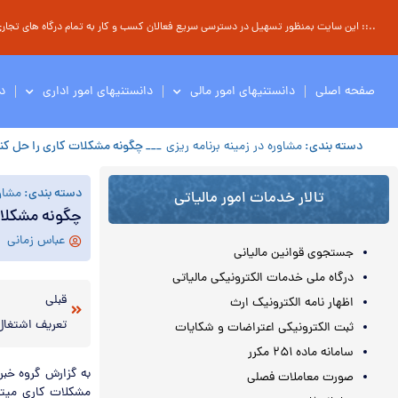
..:: این سایت بمنظور تسهیل در دسترسی سریع فعالان کسب و کار به تمام درگاه های تجاری ، 
صفحه اصلی
دانستنیهای امور مالی
دانستنیهای امور اداری
د
دسته بندی:
مشاوره در زمینه برنامه ریزی
___ چگونه مشکلات کاری را حل کن
دسته بندی:
مشاور
تالار خدمات امور مالیاتی
چگونه مشکلات
عباس زمانی
جستجوی قوانین مالیانی
درگاه ملی خدمات الکترونیکی مالیاتی
قبلی
اظهار نامه الکترونیک ارث
تعریف اشتغال
ثبت الکترونیکی اعتراضات و شکایات
سامانه ماده ۲۵۱ مکرر
به گزارش گروه خبر
صورت معاملات فصلی
مشکلات کاری میتوا