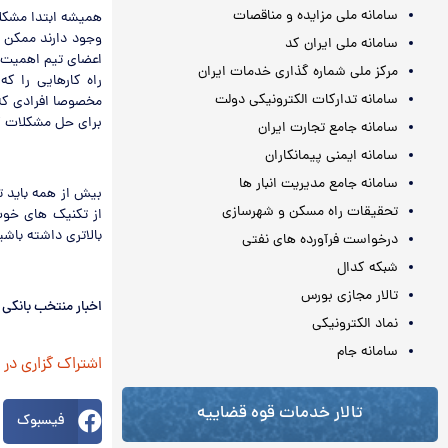
سامانه ملی مزایده و مناقصات
همیشه ابتدا مشکلات
وجود دارند ممکن اس
سامانه ملی ایران کد
اعضای تیم اهمیت م
مرکز ملی شماره گذاری خدمات ایران
راه کارهایی را ک
سامانه تدارکات الکترونیکی دولت
مخصوصا افرادی که 
برای حل مشکلات کا
سامانه جامع تجارت ایران
سامانه ایمنی پیمانکاران
سامانه جامع مدیریت انبار ها
بیش از همه باید ت
تحقیقات راه مسکن و شهرسازی
از تکنیک های خوب
بالاتری داشته باش
درخواست فرآورده های نفتی
شبکه کدال
تالار مجازی بورس
اخبار منتخب بانکی 
نماد الکترونیکی
سامانه جام
اشتراک گزاری در
تالار خدمات قوه قضاییه
فیسبوک