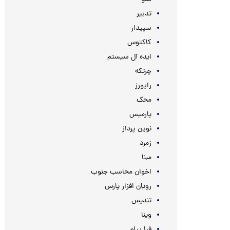
تدبیر
سپیدار
کاکتوس
ایده آل سیستم
چرتکه
رایورز
محک
پارمیس
نوین پرداز
زمرد
مبنا
اخوان محاسب جنوب
رویان افزار پارس
تندیس
وینا
فرا پیام