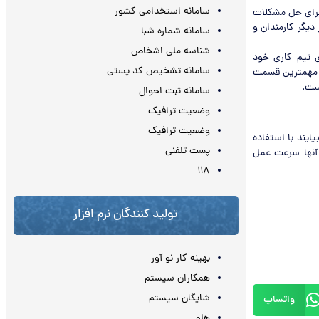
سامانه استخدامی کشور
 برای حل مشکلات
دیگر کارمندان و
سامانه شماره شبا
شناسه ملی اشخاص
ی تیم کاری خود
سامانه تشخیص کد پستی
ا مهمترین قسمت
ست.
سامانه ثبت احوال
وضعیت ترافیک
وضعیت ترافیک
ایند با استفاده
پست تلفنی
 آنها سرعت عمل
۱۱۸
تولید کنندگان نرم افزار
بهینه کار نو آور
همکاران سیستم
شایگان سیستم
واتساپ
هلو