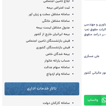
ابلاغ تامین اجتماعی
ثبت اعتراض بیمه
سامانه مشاغل سخت و زیان آور
سامانه مشاغل خانگی
ناوری و مهندسی
جدول مشاغل لیست بیمه
مستقر در پارک های علم و فن آوری بوده و از این حیث قابل تسری به سایر منابع مالیاتی از جمله مالیات حقوق نمی­
بیمه ایرانیان خارج از کشور
 بر درآمد حقوق
فیش بازنشستگان تامین اجتماعی
فیش بازنشستگان کشوری
بیمه شدگان خاص
علی عسکری
حساب یارانه خانوار
سامانه سهام عدالت
ر مالیاتی کشور
سامانه وام ازدواج
تالار خدمات اداری
واتساپ
سامانه کارکنان دولت