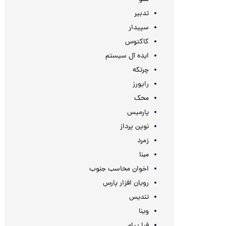
تدبیر
سپیدار
کاکتوس
ایده آل سیستم
چرتکه
رایورز
محک
پارمیس
نوین پرداز
زمرد
مبنا
اخوان محاسب جنوب
رویان افزار پارس
تندیس
وینا
فرا پیام