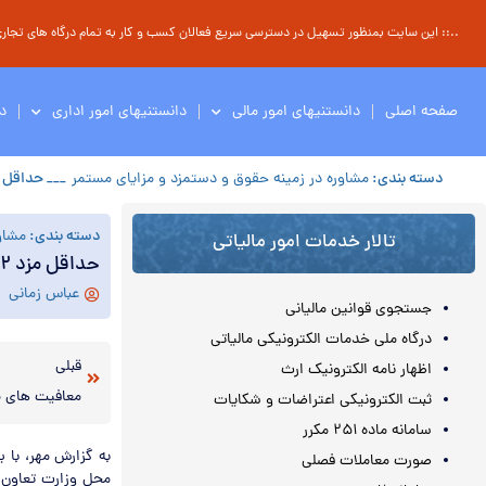
..:: این سایت بمنظور تسهیل در دسترسی سریع فعالان کسب و کار به تمام درگاه های تجاری ، 
صفحه اصلی
دانستنیهای امور مالی
دانستنیهای امور اداری
د
دسته بندی:
مشاوره در زمینه حقوق و دستمزد و مزایای مستمر
___ حداقل مزد ۹۲ کارگران: ۴۸۷ هزار تومان/ افزایش
دسته بندی:
مشاو
تالار خدمات امور مالیاتی
حداقل مزد ۹۲ کارگران: ۴۸۷ هزار تومان/ افزایش ۲۵ درصدی دستمزد
عباس زمانی
جستجوی قوانین مالیانی
درگاه ملی خدمات الکترونیکی مالیاتی
قبلی
اظهار نامه الکترونیک ارث
معافیت های م
ثبت الکترونیکی اعتراضات و شکایات
سامانه ماده ۲۵۱ مکرر
به گزارش مهر، با ب
صورت معاملات فصلی