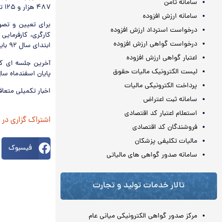
سامانه ثامن
۴۸۷ هزار و ۱۲۵ تومان شد که نسبت به دستمزد سال ۹۱ معادل ۹۷ هزار و ۴۲۵ تومان افزایش یافته است.
سامانه ارزش افزوده
برای تعیین و تصو
درخواست استرداد ارزش افزوده
درخواست گواهی ارزش افزوده
ابتدای سال ۹۲ باید از سوی بنگاه‌ها و واحدهای تولیدی مشمول قانون کار اجرا شود، به توافق رسیدند.
اعتبار گواهی ارزش افزوده
آخرین جلسه ای که
لیست الکترونیک مالیات حقوق
پایان اسفندماه سال ۹۰ بود که در آن زمان حداقل دستمزد سال جاری به میزان ۳۸۹ هزار و ۷۰۰ تومان
پرداخت الکترونیکی مالیات
اخبار تکمیلی متعاق
سامانه ثبت اعتراض
استعلام اعتبار کد اقتصادی
اشتراک گزاری در
فروشندگان کد اقتصادی
مالیات تکلیفی پزشکان
فیسبوک
سامانه صدور گواهی های مالیاتی
تالار خدمات تولید و تجارت
مرکز صدور گواهی الکترونیکی میانی عام