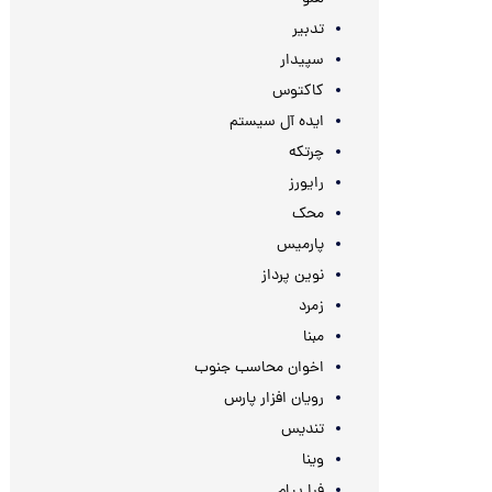
تدبیر
سپیدار
کاکتوس
ایده آل سیستم
چرتکه
رایورز
محک
پارمیس
نوین پرداز
زمرد
مبنا
اخوان محاسب جنوب
رویان افزار پارس
تندیس
وینا
فرا پیام