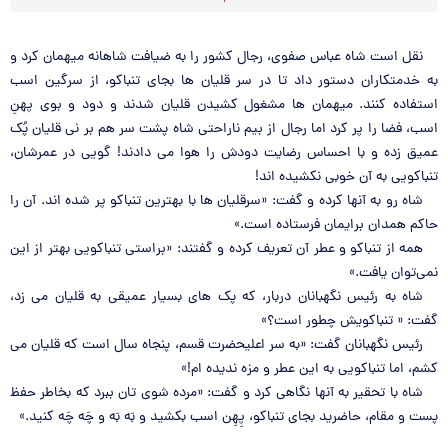
نقل است شاه عباس صفوي، رجال كشور را به ضيافت شاهانه ميهمان كرد و
به خدمتكاران دستور داد تا در سر قليان ها بجاي تنباكو، از سرگين اسب
استفاده كنند. ميهمان ها مشغول كشيدن قليان شدند و دود و بوي پهنِ
اسب، فضا را پر كرد اما رجال از بيم ناراحتي‌ شاه پشت سر هم بر ني قليان پُك
عميق زده و با احساس رضايت دودش را هوا مي دادند! گويي در عمرشان،
تنباكويي به آن خوبي‌ نكشيده اند!
شاه رو به آنها كرده و گفت: «سرقليان ها با بهترين تنباكو پر شده اند. آن را
حاكم همدان برايمان فرستاده است.»
همه از تنباكو و عطر آن تعريف كرده و گفتند: «براستي تنباكويي بهتر از اين
نمي‌توان يافت.»
شاه به رئيس نگهبانان دربار، كه پك هاي بسيار عميقي به قليان مي زد،
گفت: « تنباكويش چطور است؟»
رئيس نگهبانان گفت: «به سر اعليحضرت قسم، پنجاه سال است كه قليان مي
كشم، اما تنباكويي به اين عطر و مزه نديده ام!»
شاه با تحقير به آنها نگاهي‌ كرد و گفت: «مرده شوي تان ببرد كه بخاطر حفظ
پست و مقام، حاضريد بجاي تنباكو، پِهِن اسب بكشيد و بَه‌‌‌ بَه‌‌‌‌‌‌ و چَه چَه كنيد.»