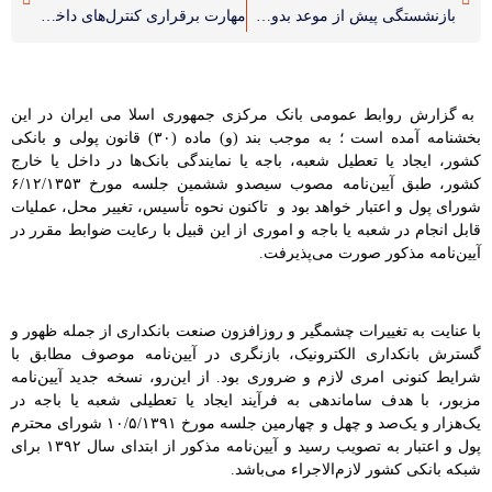
بازنشستگی پیش از موعد بدون سنوات ارفاقی برای سال آینده تمدید می شود
مهارت برقراری کنترل‌های داخلی مناسب
به گزارش روابط عمومی بانک مرکزی جمهوری اسلا می ایران در این
بخشنامه آمده است ؛ به موجب بند (و) ماده (۳۰) قانون پولی و بانکی
کشور، ایجاد یا تعطیل شعبه، باجه یا نمایندگی بانک‌ها در داخل یا خارج
کشور، طبق آیین‌نامه‌ مصوب سیصدو ششمین جلسه مورخ ۶/۱۲/۱۳۵۳
شورای پول و اعتبار خواهد بود و تاکنون نحوه تأسیس، تغییر محل، عملیات
قابل انجام در شعبه یا باجه و اموری از این قبیل با رعایت ضوابط مقرر در
آیین‌نامه مذکور صورت می‌پذیرفت.
.
با عنایت به تغییرات چشمگیر و روزافزون صنعت بانکداری از جمله ظهور و
گسترش بانکداری الکترونیک، بازنگری در آیین‌نامه موصوف مطابق با
شرایط کنونی امری لازم و ضروری بود. از این‌رو، نسخه جدید آیین‌نامه
مزبور، با هدف ساماندهی به فرآیند ایجاد یا تعطیلی شعبه یا باجه در
یک‌هزار و یک‌صد و چهل و چهارمین جلسه مورخ ۱۰/۵/۱۳۹۱ شورای محترم
پول و اعتبار به تصویب رسید و آیین‌نامه مذکور از ابتدای سال ۱۳۹۲ برای
شبکه بانکی کشور لازم‌الاجراء می‌باشد.