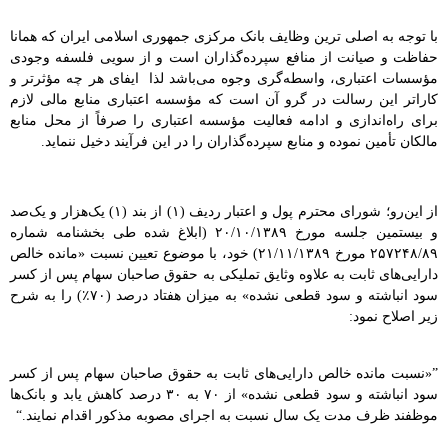
.
با توجه به اصلی ترین وظایف بانک مرکزی جمهوری اسلامی ایران که همانا
حفاظت و صیانت از منافع سپرده‌گذاران است و از سویی فلسفه وجودی
مؤسسات اعتباری، واسطه‌گری وجوه می‌باشد لذا ایفای هر چه مؤثرتر و
کاراتر این رسالت در گرو آن است که مؤسسه اعتباری منابع مالی لازم
برای راه‌اندازی و ادامه فعالیت مؤسسه اعتباری را صرفاً از محل منابع
مالکان تأمین نموده و منابع سپرده‌گذاران را در این فرآیند دخیل ننماید.
.
از این‌رو؛ شورای محترم پول و اعتبار ردیف (۱) از بند (۱) یک‌هزار و یک‌صد
و بیستمین جلسه مورخ ۲۰/۱۰/۱۳۸۹ (ابلاغ شده طی بخشنامه شماره
۲۵۷۲۴۸/۸۹ مورخ ۲۱/۱۱/۱۳۸۹) خود، با موضوع تعیین نسبت «مانده خالص
دارایی‌های ثابت به علاوه وثایق تملیکی به حقوق صاحبان سهام پس از کسر
سود انباشته و سود قطعی نشده» به میزان هفتاد درصد (۷۰٪) را به شرح
زیر اصلاح نمود:
.
”«نسبت مانده خالص دارایی‌های ثابت به حقوق صاحبان سهام پس از کسر
سود انباشته و سود قطعی نشده» از ۷۰ به ۳۰ درصد کاهش یابد و بانک‌ها
موظفند ظرف مدت یک سال نسبت به اجرای مصوبه مذکور اقدام نمایند.“