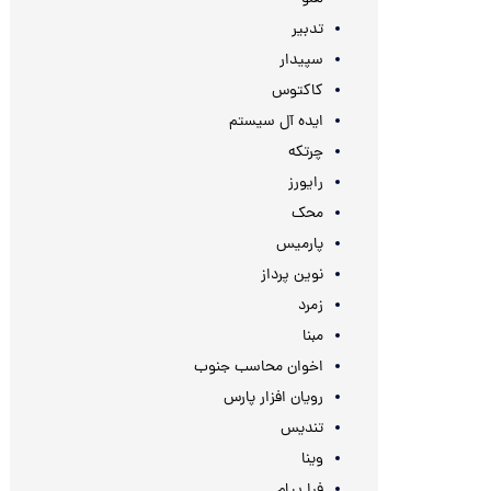
تدبیر
سپیدار
کاکتوس
ایده آل سیستم
چرتکه
رایورز
محک
پارمیس
نوین پرداز
زمرد
مبنا
اخوان محاسب جنوب
رویان افزار پارس
تندیس
وینا
فرا پیام