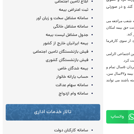
ابلاغ تامین اجتماعی
 کند و در صورتی
ثبت اعتراض بیمه
سامانه مشاغل سخت و زیان آور
 به شعب مراجعه می
سامانه مشاغل خانگی
خت حق بیمه امکان
 کند.
جدول مشاغل لیست بیمه
د از سوی کارفرما
بیمه ایرانیان خارج از کشور
فیش بازنشستگان تامین اجتماعی
 بازنشستگی احراز یکی از شرایط بازنشستگی طبق ماده ۷۶قانون تأمین اجتماعی الزامی
فیش بازنشستگان کشوری
ت کرد.
زدا با اشاره به شرایط استحقاق مستمری بازنشستگی اظهار داشت: ۳۰سال سابقه تمام و حداقل سن لازم برای مردان۵۰سال تمام و
بیمه شدگان خاص
برای زنان ۴۵ سال ویا ۳۵سال تمام سابقه پرداخت حق بیمه بدون شرط سنی و یا زنان با ۲۰سال سابقه پرداخت حق بیمه و۴۲سال سن،
حساب یارانه خانوار
 باشند می توانند
سامانه سهام عدالت
سامانه وام ازدواج
تالار خدمات اداری
واتساپ
سامانه کارکنان دولت