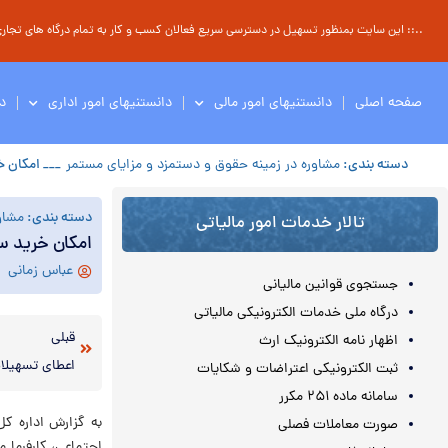
..:: این سایت بمنظور تسهیل در دسترسی سریع فعالان کسب و کار به تمام درگاه های تجاری ، 
صفحه اصلی
دانستنیهای امور مالی
دانستنیهای امور اداری
د
دسته بندی:
مشاوره در زمینه حقوق و دستمزد و مزایای مستمر
___ امکان خ
دسته بندی:
مشاو
تالار خدمات امور مالیاتی
امکان خرید س
عباس زمانی
جستجوی قوانین مالیانی
درگاه ملی خدمات الکترونیکی مالیاتی
قبلی
اظهار نامه الکترونیک ارث
ثبت الکترونیکی اعتراضات و شکایات
سامانه ماده ۲۵۱ مکرر
صورت معاملات فصلی
اجتماعی، کارفرما 