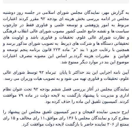
به گزارش مهر، نمایندگان مجلس شورای اسلامی در جلسه روز دوشنبه
مجلس در ادامه بررسی بخش هزینه ای بودجه ۹۲ مقرر کردند اعتبارات
مربوط به امور پژوهشی و توسعه علمی و فناوری فقط در چارچوب
سیاست ها و نقشه جامع علمی کشور مصوب شورای عالی انقلاب فرهنگی
و نظارت شورای عالی علوم، تحقیقات و فناوری باشد و اولویت های
تحقیقاتی دستگاه ها و شرکت های ذیربط به تصویب شورای مذکور برسد و
همچنین با رعایت جزو ۱ بند “م” ماده ۲۲۴ قانون برنامه پنجم توسعه و
قوانین و مقررات هزینه گردد.بر اساس این مصوبه مصرف اعتبارات
موضوع این بند در موارد دیگر ممنوع شد.
آیین نامه اجرایی این بند حداکثر تا پایان تیرماه ۹۲ توسط شورای عالی
علوم، تحقیقات و فناوری تهیه می شود و به تصویب هیات وزیران می رسد.
نمایندگان مجلس در آغاز بررسی فصل ششم بودجه ۹۲ تحت عنوان نظام
اداری و مدیریت با پیشنهاد بازگشت به لایحه دولت در ماده ۷۹ موافقت
کردند. کمیسیون تلفیق این ماده را حذف کرده بود.
ایرج ندیمی نماینده لاهیجان و دبیر کمیسیون تلفیق مجلس این پیشنهاد را
مطرح کرد و نمایندگان مجلس با ۱۳۶ رای موافق،۱۱ رای مخالف و ۱۵ رای
ممتنع از ۲۰۶ نماینده حاضر با بازگشت لایحه دولت موافقت کرد.