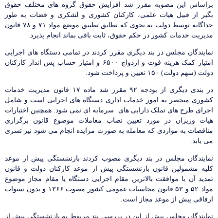
براساس این مصوبه مقرر شد افزایش حقوق گروه های مختلف حقوق
بگیر از قبیل هیات علمی، کارکنان کشوری و لشکری و قضات به طور
جداگانه توسط دولت به نحوی که تطابق تطبیق موضع مواد ۷۱ و ۷۸ قانون
مدیریت خدمات کشور در حکم حقوق، ثابت باقی بماند انجام پذیرد.
نمایندگان مجلس در بند دیگری مقرر کردند در تمامی دستگاه های اجرایی
امتیاز کمک هزینه فوت و ازدواج ۶۵۰۰ و امتیاز حساب پس انداز کارکنان
دولت (سهم دولت) ۱۵۰ تعیین و پرداخت شود.
در بندی دیگری از بودجه ۹۲ مقرر شد ماده ۱۷ قانون مدیریت خدمات
کشوری منحصر به امور خدمات اداری دستگاه های اجرایی است و شامل
اجرای طرح های تملک دارایی های سرمایه ای نمی شود. همچنین اختیارات
هیات وزیران در مورد تعیین نصاب معاملات موضوع قانون برگزاری
مناقصات به مواردی که معامله به صورت مزایده انجام می شود نیز تسری
می یابد.
نمایندگان مجلس در بند دیگری مصوب کردند بازنشستگی پیش از موعد
کلیه مشمولین قانون بازنشستگی پیش از موعد کارکنان دولت و قانون
تمدید آن با موافقت بالاترین مقام اجرایی دستگاه یا مقام مجاز موضوع
مواد ۵۲ و ۵۳ قانون محاسبات عمومی کشور مصوب ۱۳۶۶ و بدون سنوات
ارفاقی پیش از موعد مجاز است.
نمایندگان مجلس پیش از این در بررسی بند مربوط به بازنشستگی پیش از