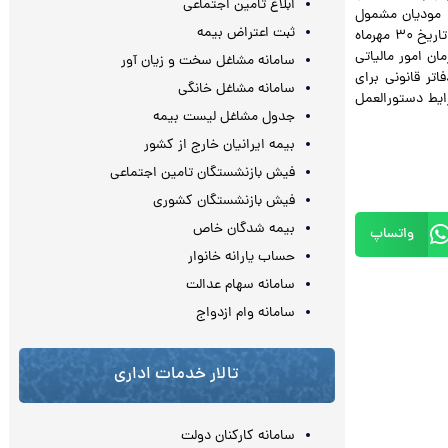
ابلاغ تامین اجتماعی
: موديان مشمول
ثبت اعتراض بیمه
دستورالعمل هاي قبلي اين سازمان كه نسبت به پلمپ و تحرير دفاتر قانوني براي عملكرد سال ۹۱ تا تاريخ ۳۰ مهرماه
سامانه سازمان امور مالياتي
سامانه مشاغل سخت و زیان آور
ي نسبت به پلمپ دفاتر قانوني براي
سامانه مشاغل خانگی
شرايط دستورالعمل
جدول مشاغل لیست بیمه
بیمه ایرانیان خارج از کشور
فیش بازنشستگان تامین اجتماعی
فیش بازنشستگان کشوری
بیمه شدگان خاص
واتساپ
حساب یارانه خانوار
سامانه سهام عدالت
سامانه وام ازدواج
تالار خدمات اداری
سامانه کارکنان دولت