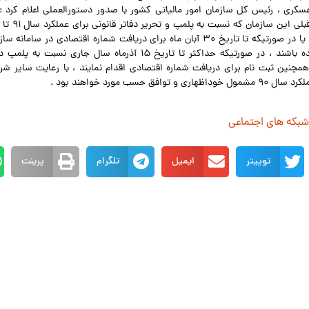
عسكري ، رئيس كل سازمان امور مالياتي كشور با صدور دستورالعملي اعلام كرد 
اقدام ننموده اند و يا در صورتيكه تا تاريخ ۳۰ آبان ماه براي دريافت شماره اقتصادي در 
كشور ثبت نام نكرده باشند ، در صورتيكه حداكثر تا تاريخ ۱۵ آذرماه سال جار
رد سال ۹۱ و همچنين ثبت نام براي دريافت شماره اقتصادي اقدام نمايند ، با رعايت ساير 
توافق حسب مورد خواهند بود .
 شبکه های اجتماعی
توییتر
ایمیل
تلگرام
پرینت