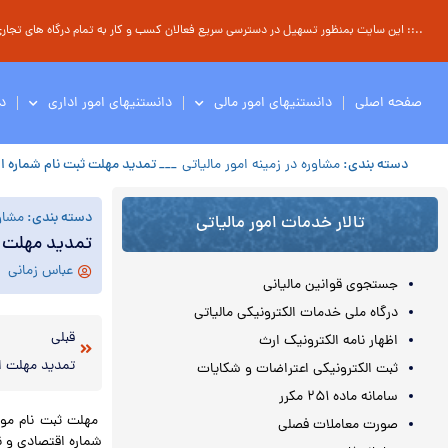
..:: این سایت بمنظور تسهیل در دسترسی سریع فعالان کسب و کار به تمام درگاه های تجاری ، 
صفحه اصلی
دانستنیهای امور مالی
دانستنیهای امور اداری
د
دسته بندی:
مشاوره در زمینه امور مالیاتی
___ تمدید مهلت ثبت نام شماره 
دسته بندی:
مشاور
تالار خدمات امور مالیاتی
تمدید مهلت ث
عباس زمانی
جستجوی قوانین مالیانی
درگاه ملی خدمات الکترونیکی مالیاتی
قبلی
اظهار نامه الکترونیک ارث
تمدید مهلت ا
ثبت الکترونیکی اعتراضات و شکایات
سامانه ماده ۲۵۱ مکرر
.
صورت معاملات فصلی