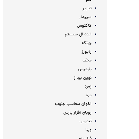
تدبیر
سپیدار
کاکتوس
ایده آل سیستم
چرتکه
رایورز
محک
پارمیس
نوین پرداز
زمرد
مبنا
اخوان محاسب جنوب
رویان افزار پارس
تندیس
وینا
فرا پیام