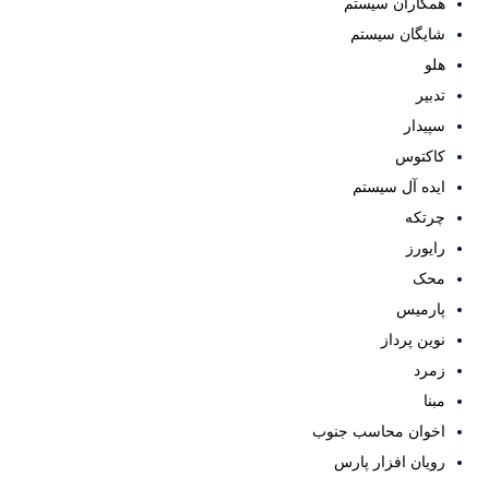
همکاران سیستم
شایگان سیستم
هلو
تدبیر
سپیدار
کاکتوس
ایده آل سیستم
چرتکه
رایورز
محک
پارمیس
نوین پرداز
زمرد
مبنا
اخوان محاسب جنوب
رویان افزار پارس