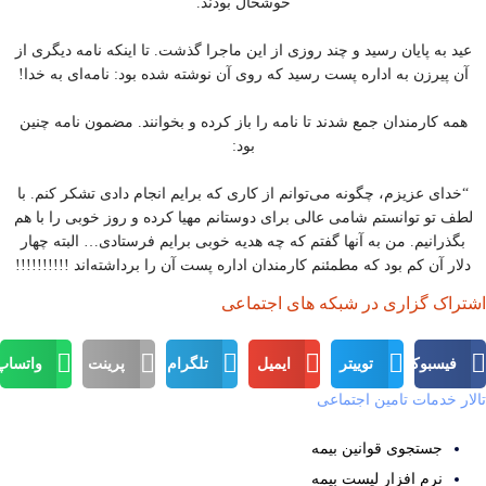
خوشحال بودند.
عید به پایان رسید و چند روزی از این ماجرا گذشت. تا اینکه نامه دیگری از
آن پیرزن به اداره پست رسید که روی آن نوشته شده بود: نامه‌ای به خدا!
همه کارمندان جمع شدند تا نامه را باز کرده و بخوانند. مضمون نامه چنین
بود:
“خدای عزیزم، چگونه می‌توانم از کاری که برایم انجام دادی تشکر کنم. با
لطف تو توانستم شامی ‌عالی برای دوستانم مهیا کرده و روز خوبی را با هم
بگذرانیم. من به آنها گفتم که چه هدیه خوبی برایم فرستادی… البته چهار
دلار آن کم بود که مطمئنم کارمندان اداره پست آن را برداشته‌اند !!!!!!!!!!
اشتراک گزاری در شبکه های اجتماعی
فیسبوک
توییتر
ایمیل
تلگرام
پرینت
واتساپ
تالار خدمات تامین اجتماعی
جستجوی قوانین بیمه
نرم افزار لیست بیمه