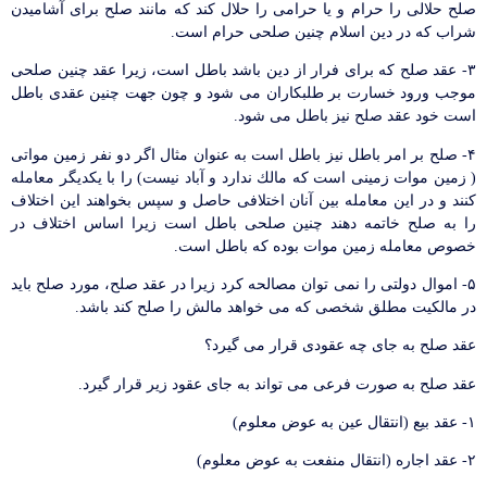
صلح حلالی را حرام و یا حرامی را حلال كند كه مانند صلح برای آشامیدن
شراب كه در دین اسلام چنین صلحی حرام است.
۳- عقد صلح كه برای فرار از دین باشد باطل است، زیرا عقد چنین صلحی
موجب ورود خسارت بر طلبكاران می شود و چون جهت چنین عقدی باطل
است خود عقد صلح نیز باطل می شود.
۴- صلح بر امر باطل نیز باطل است به عنوان مثال اگر دو نفر زمین مواتی
( زمین موات زمینی است كه مالك ندارد و آباد نیست) را با یكدیگر معامله
كنند و در این معامله بین آنان اختلافی حاصل و سپس بخواهند این اختلاف
را به صلح خاتمه دهند چنین صلحی باطل است زیرا اساس اختلاف در
خصوص معامله زمین موات بوده كه باطل است.
۵- اموال دولتی را نمی توان مصالحه كرد زیرا در عقد صلح، مورد صلح باید
در مالكیت مطلق شخصی كه می خواهد مالش را صلح كند باشد.
عقد صلح به جای چه عقودی قرار می گیرد؟
عقد صلح به صورت فرعی می تواند به جای عقود زیر قرار گیرد.
۱- عقد بیع (انتقال عین به عوض معلوم)
۲- عقد اجاره (انتقال منفعت به عوض معلوم)