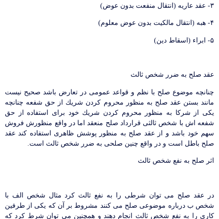
۳- عقد عاریه (انتقال منفعت بدون عوض)
۴- هبه (انتقال مالكیت بدون عوض معلوم)
۵- ابراء (اسقاط دین)
عقد صلح به ضرر شخص ثالث
چنانچه موضوع صلح با نظم و قواعد عمومی در تعارض باشد صحیح نیست
مانند بستن عقد صلح به منظور محروم كردن شریك از حق شفعه چنانچه
یكی از شركا به منظور محروم كردن شریك خود برای استفاده از حق
شفعه اش با شخص ثالثی قرارداد صلح منعقد اما در واقع منظورش فروش
سهم خود باشد و از عقد صلح به منظور پوشش ظاهری استفاده كند عقد
صلح باطل است و در واقع چنین صلحی به ضرر شخص ثالث است.
اثر صلح به نفع شخص ثالث
در عقد صلح می توان شرطی را به نفع ثالث كرد مثال شخص الف با
شخص ب درباره موضوعی صلح می كنند مشروط بر آن كه یكی از طرفین
كاری را به نفع شخص ثالث انجام دهند و همچنین می توان شرط كرد كه