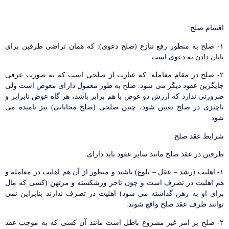
اقسام صلح:
۱- صلح به منظور رفع تنازع (صلح دعوی): كه همان تراضی طرفین برای
پایان دادن به دعوی است.
۲- صلح در مقام معامله: كه عبارت از صلحی است كه به صورت عرفی
جایگزین عقود دیگر می شود. صلح به طور معمول دارای معوض است ولی
ضرورتی ندارد كه ارزش دو عوض با هم برابر باشد، هر گاه عوض نابرابر و
ناچیزی در صلح تعیین شود، چنین صلحی (صلح محاباتی) نیز نامیده می
شود.
شرایط عقد صلح
طرفین در عقد صلح مانند سایر عقود باید دارای:
۱- اهلیت (رشد – عقل – بلوغ) باشند و منظور از آن هم اهلیت در معامله و
هم اهلیت در تصرف است و چون تاجر ورشكسته و مرتهن (كسی كه مال
برای او به رهن گذاشته می شود) اهلیت در تصرف ندارند بنابراین نمی
توانند طرف عقد صلح واقع شوند.
۲- صلح بر امر غیر مشروع باطل است مانند آن كسی كه به موجب عقد